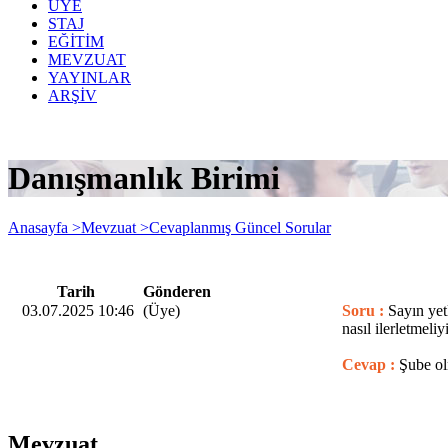
ÜYE
STAJ
EĞİTİM
MEVZUAT
YAYINLAR
ARŞİV
Danışmanlık Birimi
Anasayfa >
Mevzuat >
Cevaplanmış Güncel Sorular
Tarih
Gönderen
03.07.2025 10:46
(Üye)
Soru :
Sayın yetk
nasıl ilerletmeli
Cevap :
Şube ol
Mevzuat