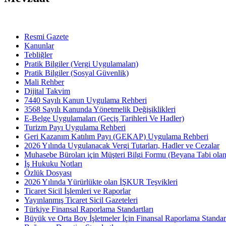
Resmi Gazete
Kanunlar
Tebliğler
Pratik Bilgiler (Vergi Uygulamaları)
Pratik Bilgiler (Sosyal Güvenlik)
Mali Rehber
Dijital Takvim
7440 Sayılı Kanun Uygulama Rehberi
3568 Sayılı Kanunda Yönetmelik Değişiklikleri
E-Belge Uygulamaları (Geçiş Tarihleri Ve Hadler)
Turizm Payı Uygulama Rehberi
Geri Kazanım Katılım Payı (GEKAP) Uygulama Rehberi
2026 Yılında Uygulanacak Vergi Tutarları, Hadler ve Cezalar
Muhasebe Büroları için Müşteri Bilgi Formu (Beyana Tabi olan 
İş Hukuku Notları
Özlük Dosyası
2026 Yılında Yürürlükte olan İŞKUR Teşvikleri
Ticaret Sicil İşlemleri ve Raporlar
Yayınlanmış Ticaret Sicil Gazeteleri
Türkiye Finansal Raporlama Standartları
Büyük ve Orta Boy İşletmeler İçin Finansal Raporlama Stand