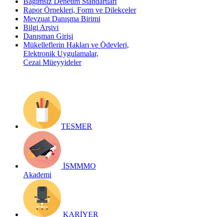
Bağımsız Denetim Standartları
Rapor Örnekleri, Form ve Dilekçeler
Mevzuat Danışma Birimi
Bilgi Arşivi
Danışman Girişi
Mükelleflerin Hakları ve Ödevleri,
Elektronik Uygulamalar,
Cezai Müeyyideler
TESMER
İSMMMO
Akademi
KARİYER