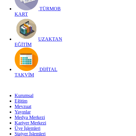
TÜRMOB
KART
UZAKTAN
EĞİTİM
DİJİTAL
TAKVİM
Kurumsal
Eğitim
Mevzuat
Yayınlar
Medya Merkezi
Kariyer Merkezi
Üye İşlemleri
Stajyer İşlemleri