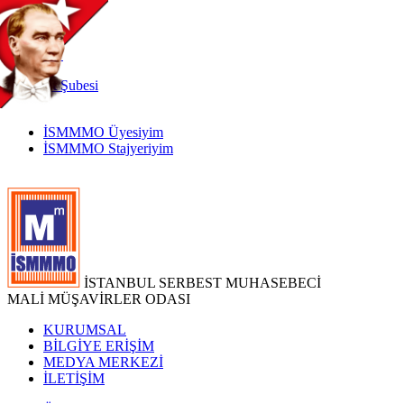
TR
|
EN
İnternet
Şubesi
İSMMMO Üyesiyim
İSMMMO Stajyeriyim
İSTANBUL SERBEST MUHASEBECİ
MALİ MÜŞAVİRLER ODASI
KURUMSAL
BİLGİYE ERİŞİM
MEDYA MERKEZİ
İLETİŞİM