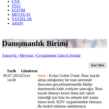
ÜYE
STAJ
EĞİTİM
MEVZUAT
YAYINLAR
ARŞİV
Danışmanlık Birimi
Anasayfa >
Mevzuat >
Cevaplanmış Güncel Sorular
Geri Dön
Tarih
Gönderen
09.07.2025
(Üye)
Soru :
Kolay Gelsin Üstad. İhrac kayıtlı
14:40
almış olduğumuz bir malı süresinde
ihracatını gerçekleştiremedik.Mallar
depomuzda kaldı yurtiçine satacağız. İhrac
kayıtlı faturayı kesen firma kdv tahsil
etmediği için bize bu sebeple kdv kadar
fatura kesti. KDV uygulamadılar faturaya.
Bu bedeli indirime alabilirmiyiz