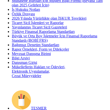
Muhasebe Büroları için Müşteri Bilgi Formu (Beyana Tabi
olan 2025 Gelirleri İçin)
İş Hukuku Notları
Özlük Dosyası
2026 Yılında Yürürlükte olan İŞKUR Teşvikleri
Ticaret Sicil İşlemleri ve Raporlar
Yayınlanmış Ticaret Sicil Gazeteleri
Türkiye Finansal Raporlama Standartları
Büyük ve Orta Boy İşletmeler İçin Finansal Raporlama
Standardı (BOBİ FRS)
Bağımsız Denetim Standartları
Rapor Örnekleri, Form ve Dilekçeler
Mevzuat Danışma Birimi
Bilgi Arşivi
Danışman Girişi
Mükelleflerin Hakları ve Ödevleri,
Elektronik Uygulamalar,
Cezai Müeyyideler
TESMER