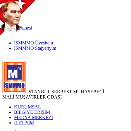
TR
|
EN
İnternet
Şubesi
İSMMMO Üyesiyim
İSMMMO Stajyeriyim
İSTANBUL SERBEST MUHASEBECİ
MALİ MÜŞAVİRLER ODASI
KURUMSAL
BİLGİYE ERİŞİM
MEDYA MERKEZİ
İLETİŞİM