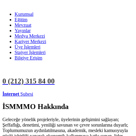
Kurumsal
Eğitim
Mevzuat
Yayınlar
Medya Merkezi
Kariyer Merkezi
Üye İşlemleri
Stajyer İşlemleri
Bilgiye Erişim
0 (212)
315 84 00
İnternet
Şubesi
ÜYE İŞLEMLERİ
STAJYER İŞLEMLERİ
İSMMMO Hakkında
Geleceğe yönelik projeleriyle, üyelerinin gelişimini sağlayan;
Şeffaflığı, denetimi, yeniliği savunan ve çevre sorunlarına duyarlı;
Toplumumuzun aydınlatılmasına, akademik, mesleki kamuoyuyla
güçlü işbirliği yaparak ekonomik kalkınmaya katkı sunan, lider