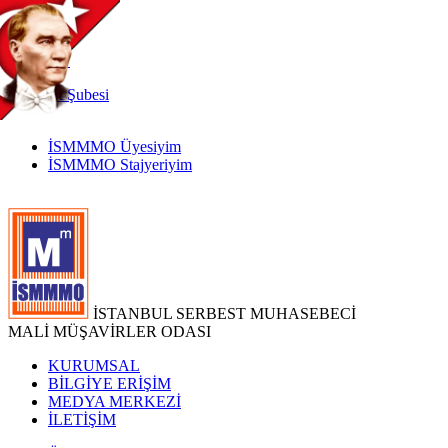
TR
|
EN
İnternet
Şubesi
İSMMMO Üyesiyim
İSMMMO Stajyeriyim
İSTANBUL SERBEST MUHASEBECİ
MALİ MÜŞAVİRLER ODASI
KURUMSAL
BİLGİYE ERİŞİM
MEDYA MERKEZİ
İLETİŞİM