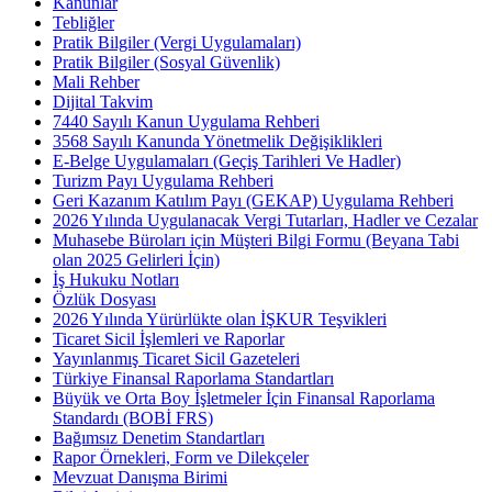
Kanunlar
Tebliğler
Pratik Bilgiler (Vergi Uygulamaları)
Pratik Bilgiler (Sosyal Güvenlik)
Mali Rehber
Dijital Takvim
7440 Sayılı Kanun Uygulama Rehberi
3568 Sayılı Kanunda Yönetmelik Değişiklikleri
E-Belge Uygulamaları (Geçiş Tarihleri Ve Hadler)
Turizm Payı Uygulama Rehberi
Geri Kazanım Katılım Payı (GEKAP) Uygulama Rehberi
2026 Yılında Uygulanacak Vergi Tutarları, Hadler ve Cezalar
Muhasebe Büroları için Müşteri Bilgi Formu (Beyana Tabi
olan 2025 Gelirleri İçin)
İş Hukuku Notları
Özlük Dosyası
2026 Yılında Yürürlükte olan İŞKUR Teşvikleri
Ticaret Sicil İşlemleri ve Raporlar
Yayınlanmış Ticaret Sicil Gazeteleri
Türkiye Finansal Raporlama Standartları
Büyük ve Orta Boy İşletmeler İçin Finansal Raporlama
Standardı (BOBİ FRS)
Bağımsız Denetim Standartları
Rapor Örnekleri, Form ve Dilekçeler
Mevzuat Danışma Birimi