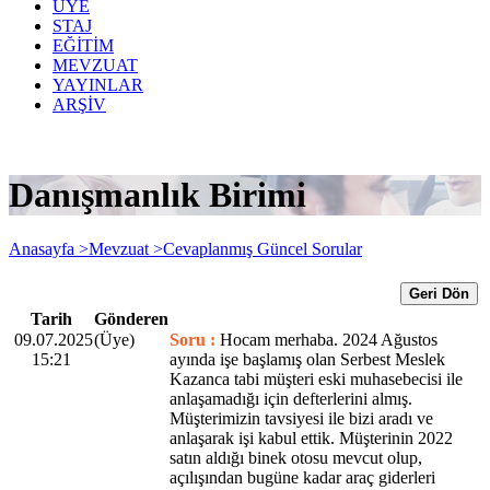
ÜYE
STAJ
EĞİTİM
MEVZUAT
YAYINLAR
ARŞİV
Danışmanlık Birimi
Anasayfa >
Mevzuat >
Cevaplanmış Güncel Sorular
Geri Dön
Tarih
Gönderen
09.07.2025
(Üye)
Soru :
Hocam merhaba. 2024 Ağustos
15:21
ayında işe başlamış olan Serbest Meslek
Kazanca tabi müşteri eski muhasebecisi ile
anlaşamadığı için defterlerini almış.
Müşterimizin tavsiyesi ile bizi aradı ve
anlaşarak işi kabul ettik. Müşterinin 2022
satın aldığı binek otosu mevcut olup,
açılışından bugüne kadar araç giderleri