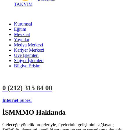
TAKVİM
Kurumsal
Eğitim
Mevzuat
Yayınlar
Medya Merkezi
Kariyer Merkezi
Üye İşlemleri
Stajyer İşlemleri
Bilgiye Erişim
0 (212)
315 84 00
İnternet
Şubesi
ÜYE İŞLEMLERİ
STAJYER İŞLEMLERİ
İSMMMO Hakkında
Geleceğe yönelik projeleriyle, üyelerinin gelişimini sağlayan;
Şeffaflığı, denetimi, yeniliği savunan ve çevre sorunlarına duyarlı;