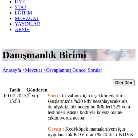
ÜYE
STAJ
EĞİTİM
MEVZUAT
YAYINLAR
ARŞİV
Danışmanlık Birimi
Anasayfa >
Mevzuat >
Cevaplanmış Güncel Sorular
Geri Dön
Tarih
Gönderen
09.07.2025
(Üye)
Soru :
Cevabınız için teşekkür ederim
15:53
satışlarınızda %20 kdv hesaplayacaksınız
demişsiniz, biz neden bu ürünleri 325 yem
teslimleri istisna koduyla kdvsiz olarak
çıkamıyoruz acaba
Cevap :
Kedi/köpek mamaları/yem için
uygulanacak KDV oranı % 20’dir. ( KDVK