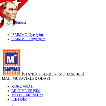
TR
|
EN
İnternet
Şubesi
İSMMMO Üyesiyim
İSMMMO Stajyeriyim
İSTANBUL SERBEST MUHASEBECİ
MALİ MÜŞAVİRLER ODASI
KURUMSAL
BİLGİYE ERİŞİM
MEDYA MERKEZİ
İLETİŞİM