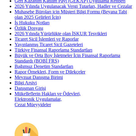
Geri Kazanım Katılım Payı (GEKAP) Uygulama Rehberi
2026 Yılında Uygulanacak Vergi Tutarları, Hadler ve Cezalar
Muhasebe Büroları için Müşteri Bilgi Formu (Beyana Tabi
olan 2025 Gelirleri İçin)
İş Hukuku Notları
Özlük Dosyası
2026 Yılında Yürürlükte olan İŞKUR Teşvikleri
Ticaret Sicil İşlemleri ve Raporlar
Yayınlanmış Ticaret Sicil Gazeteleri
Türkiye Finansal Raporlama Standartları
Büyük ve Orta Boy İşletmeler İçin Finansal Raporlama
Standardı (BOBİ FRS)
Bağımsız Denetim Standartları
Rapor Örnekleri, Form ve Dilekçeler
Mevzuat Danışma Birimi
Bilgi Arşivi
Danışman Girişi
Mükelleflerin Hakları ve Ödevleri,
Elektronik Uygulamalar,
Cezai Müeyyideler