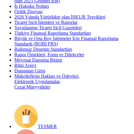
olan 2025 Gelirleri İçin)
İş Hukuku Notları
Özlük Dosyası
2026 Yılında Yürürlükte olan İŞKUR Teşvikleri
Ticaret Sicil İşlemleri ve Raporlar
Yayınlanmış Ticaret Sicil Gazeteleri
Türkiye Finansal Raporlama Standartları
Büyük ve Orta Boy İşletmeler İçin Finansal Raporlama
Standardı (BOBİ FRS)
Bağımsız Denetim Standartları
Rapor Örnekleri, Form ve Dilekçeler
Mevzuat Danışma Birimi
Bilgi Arşivi
Danışman Girişi
Mükelleflerin Hakları ve Ödevleri,
Elektronik Uygulamalar,
Cezai Müeyyideler
TESMER