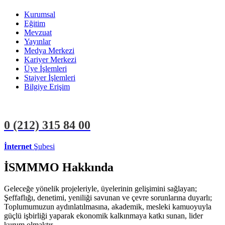
Kurumsal
Eğitim
Mevzuat
Yayınlar
Medya Merkezi
Kariyer Merkezi
Üye İşlemleri
Stajyer İşlemleri
Bilgiye Erişim
0 (212)
315 84 00
İnternet
Şubesi
ÜYE İŞLEMLERİ
STAJYER İŞLEMLERİ
İSMMMO Hakkında
Geleceğe yönelik projeleriyle, üyelerinin gelişimini sağlayan;
Şeffaflığı, denetimi, yeniliği savunan ve çevre sorunlarına duyarlı;
Toplumumuzun aydınlatılmasına, akademik, mesleki kamuoyuyla
güçlü işbirliği yaparak ekonomik kalkınmaya katkı sunan, lider
kurum olmaktır.