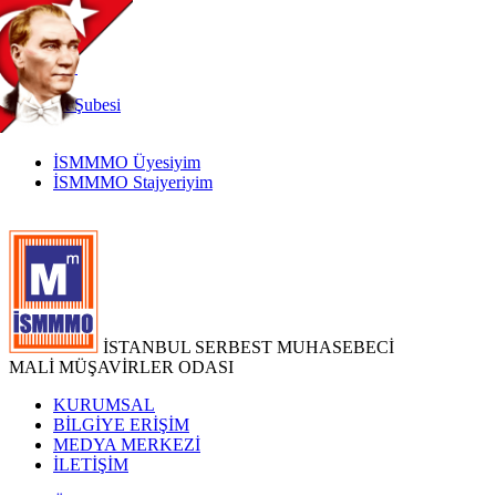
TR
|
EN
İnternet
Şubesi
İSMMMO Üyesiyim
İSMMMO Stajyeriyim
İSTANBUL SERBEST MUHASEBECİ
MALİ MÜŞAVİRLER ODASI
KURUMSAL
BİLGİYE ERİŞİM
MEDYA MERKEZİ
İLETİŞİM