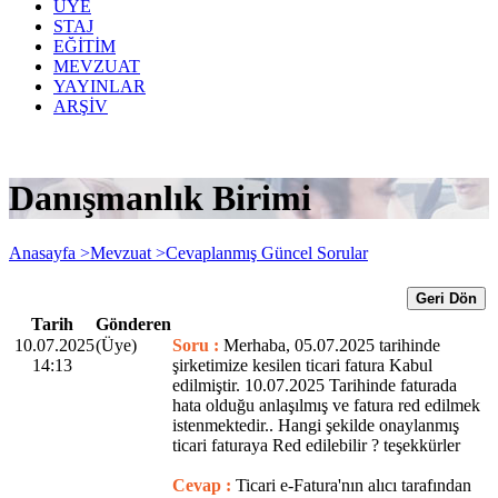
ÜYE
STAJ
EĞİTİM
MEVZUAT
YAYINLAR
ARŞİV
Danışmanlık Birimi
Anasayfa >
Mevzuat >
Cevaplanmış Güncel Sorular
Geri Dön
Tarih
Gönderen
10.07.2025
(Üye)
Soru :
Merhaba, 05.07.2025 tarihinde
14:13
şirketimize kesilen ticari fatura Kabul
edilmiştir. 10.07.2025 Tarihinde faturada
hata olduğu anlaşılmış ve fatura red edilmek
istenmektedir.. Hangi şekilde onaylanmış
ticari faturaya Red edilebilir ? teşekkürler
Cevap :
Ticari e-Fatura'nın alıcı tarafından