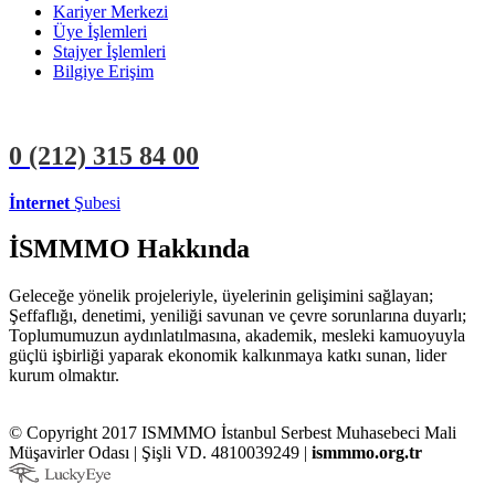
Kariyer Merkezi
Üye İşlemleri
Stajyer İşlemleri
Bilgiye Erişim
0 (212)
315 84 00
İnternet
Şubesi
ÜYE İŞLEMLERİ
STAJYER İŞLEMLERİ
İSMMMO Hakkında
Geleceğe yönelik projeleriyle, üyelerinin gelişimini sağlayan;
Şeffaflığı, denetimi, yeniliği savunan ve çevre sorunlarına duyarlı;
Toplumumuzun aydınlatılmasına, akademik, mesleki kamuoyuyla
güçlü işbirliği yaparak ekonomik kalkınmaya katkı sunan, lider
kurum olmaktır.
© Copyright 2017 ISMMMO İstanbul Serbest Muhasebeci Mali
Müşavirler Odası | Şişli VD. 4810039249 |
ismmmo.org.tr