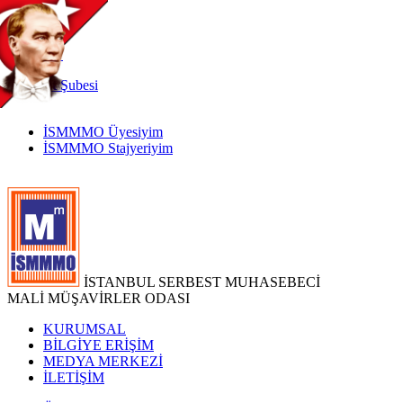
TR
|
EN
İnternet
Şubesi
İSMMMO Üyesiyim
İSMMMO Stajyeriyim
İSTANBUL SERBEST MUHASEBECİ
MALİ MÜŞAVİRLER ODASI
KURUMSAL
BİLGİYE ERİŞİM
MEDYA MERKEZİ
İLETİŞİM