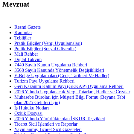
Mevzuat
Resmi Gazete
Kanunlar
Tebliğler
Pratik Bilgiler (Vergi Uygulamaları)
Pratik Bilgiler (Sosyal Güvenlik)
Mali Rehber
Dijital Takvim
7440 Sayılı Kanun Uygulama Rehberi
3568 Sayılı Kanunda Yönetmelik Değişiklikleri
E-Belge Uygulamaları (Geçiş Tarihleri Ve Hadler)
Turizm Payı Uygulama Rehberi
Geri Kazanım Katılım Payı (GEKAP) Uygulama Rehberi
2026 Yılında Uygulanacak Vergi Tutarları, Hadler ve Cezalar
Muhasebe Büroları için Müşteri Bilgi Formu (Beyana Tabi
olan 2025 Gelirleri İçin)
İş Hukuku Notları
Özlük Dosyası
2026 Yılında Yürürlükte olan İŞKUR Teşvikleri
Ticaret Sicil İşlemleri ve Raporlar
Yayınlanmış Ticaret Sicil Gazeteleri