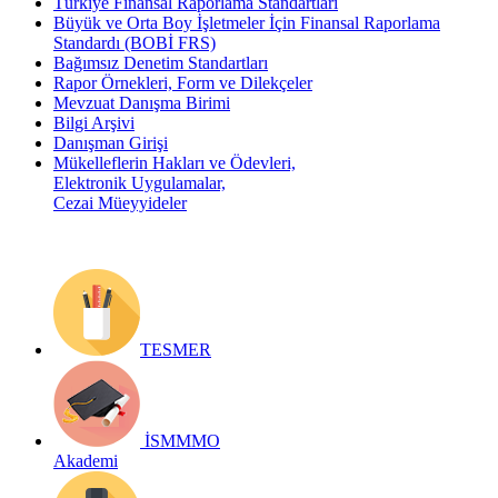
Türkiye Finansal Raporlama Standartları
Büyük ve Orta Boy İşletmeler İçin Finansal Raporlama
Standardı (BOBİ FRS)
Bağımsız Denetim Standartları
Rapor Örnekleri, Form ve Dilekçeler
Mevzuat Danışma Birimi
Bilgi Arşivi
Danışman Girişi
Mükelleflerin Hakları ve Ödevleri,
Elektronik Uygulamalar,
Cezai Müeyyideler
TESMER
İSMMMO
Akademi