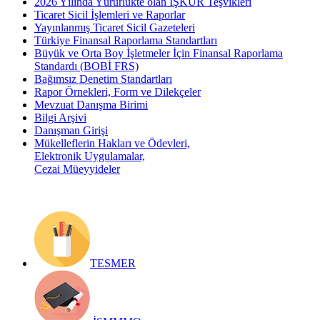
2026 Yılında Yürürlükte olan İŞKUR Teşvikleri
Ticaret Sicil İşlemleri ve Raporlar
Yayınlanmış Ticaret Sicil Gazeteleri
Türkiye Finansal Raporlama Standartları
Büyük ve Orta Boy İşletmeler İçin Finansal Raporlama
Standardı (BOBİ FRS)
Bağımsız Denetim Standartları
Rapor Örnekleri, Form ve Dilekçeler
Mevzuat Danışma Birimi
Bilgi Arşivi
Danışman Girişi
Mükelleflerin Hakları ve Ödevleri,
Elektronik Uygulamalar,
Cezai Müeyyideler
TESMER