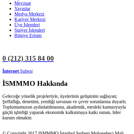
Mevzuat
Yayınlar
Medya Merkezi
Kariyer Merkezi
Üye İşlemleri
Stajyer İşlemleri
Bilgiye Erişim
0 (212)
315 84 00
İnternet
Şubesi
ÜYE İŞLEMLERİ
STAJYER İŞLEMLERİ
İSMMMO Hakkında
Geleceğe yönelik projeleriyle, üyelerinin gelişimini sağlayan;
Şeffaflığı, denetimi, yeniliği savunan ve çevre sorunlarına duyarlı;
Toplumumuzun aydınlatılmasına, akademik, mesleki kamuoyuyla
güçlü işbirliği yaparak ekonomik kalkınmaya katkı sunan, lider
kurum olmaktır.
© Copyright 2017 ISMMMO İstanbul Serbest Muhasebeci Mali