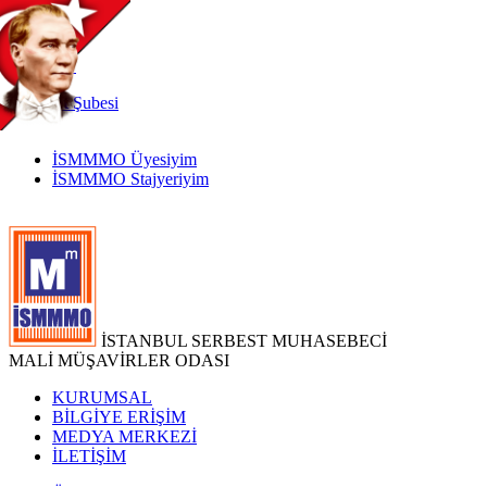
TR
|
EN
İnternet
Şubesi
İSMMMO Üyesiyim
İSMMMO Stajyeriyim
İSTANBUL SERBEST MUHASEBECİ
MALİ MÜŞAVİRLER ODASI
KURUMSAL
BİLGİYE ERİŞİM
MEDYA MERKEZİ
İLETİŞİM