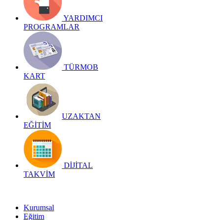
YARDIMCI
PROGRAMLAR
TÜRMOB
KART
UZAKTAN
EĞİTİM
DİJİTAL
TAKVİM
Kurumsal
Eğitim