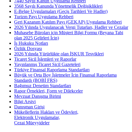
7440 Sayılı Kanun Uygulama Rehberi
3568 Sayılı Kanunda Yönetmelik Değişiklikleri
E-Belge Uygulamaları (Geçiş Tarihleri Ve Hadler)
Turizm Payı Uygulama Rehberi
Geri Kazanım Katılım Payı (GEKAP) Uygulama Rehberi
2026 Yılında Uygulanacak Vergi Tutarları, Hadler ve Cezalar
Muhasebe Büroları için Müşteri Bilgi Formu (Beyana Tabi
olan 2025 Gelirleri İçin)
İş Hukuku Notları
Özlük Dosyası
2026 Yılında Yürürlükte olan İŞKUR Teşvikleri
Ticaret Sicil İşlemleri ve Raporlar
Yayınlanmış Ticaret Sicil Gazeteleri
Türkiye Finansal Raporlama Standartları
Büyük ve Orta Boy İşletmeler İçin Finansal Raporlama
Standardı (BOBİ FRS)
Bağımsız Denetim Standartları
Rapor Örnekleri, Form ve Dilekçeler
Mevzuat Danışma Birimi
Bilgi Arşivi
Danışman Girişi
Mükelleflerin Hakları ve Ödevleri,
Elektronik Uygulamalar,
Cezai Müeyyideler