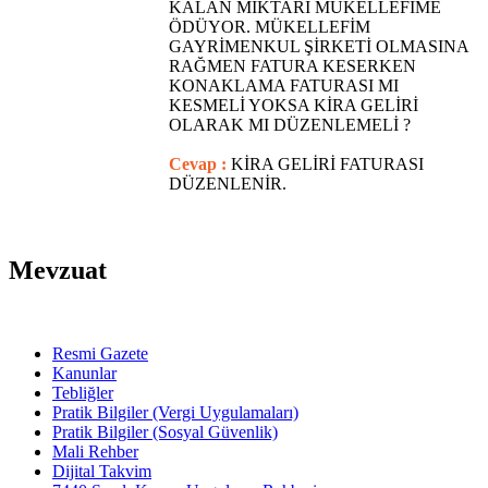
KALAN MİKTARI MÜKELLEFİME
ÖDÜYOR. MÜKELLEFİM
GAYRİMENKUL ŞİRKETİ OLMASINA
RAĞMEN FATURA KESERKEN
KONAKLAMA FATURASI MI
KESMELİ YOKSA KİRA GELİRİ
OLARAK MI DÜZENLEMELİ ?
Cevap :
KİRA GELİRİ FATURASI
DÜZENLENİR.
Mevzuat
Resmi Gazete
Kanunlar
Tebliğler
Pratik Bilgiler (Vergi Uygulamaları)
Pratik Bilgiler (Sosyal Güvenlik)
Mali Rehber
Dijital Takvim