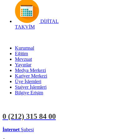
DİJİTAL
TAKVİM
Kurumsal
Eğitim
Mevzuat
Yayınlar
Medya Merkezi
Kariyer Merkezi
Üye İşlemleri
Stajyer İşlemleri
Bilgiye Erişim
0 (212)
315 84 00
İnternet
Şubesi
ÜYE İŞLEMLERİ
STAJYER İŞLEMLERİ