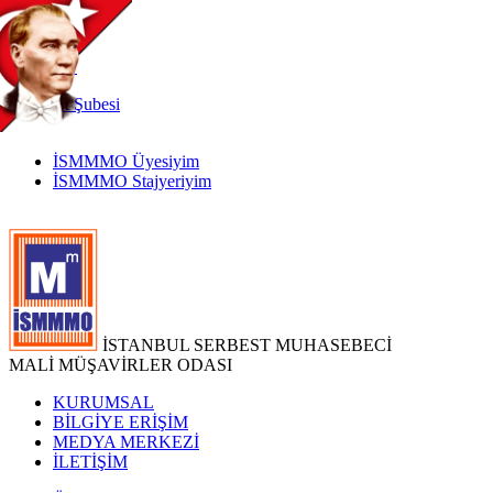
TR
|
EN
İnternet
Şubesi
İSMMMO Üyesiyim
İSMMMO Stajyeriyim
İSTANBUL SERBEST MUHASEBECİ
MALİ MÜŞAVİRLER ODASI
KURUMSAL
BİLGİYE ERİŞİM
MEDYA MERKEZİ
İLETİŞİM