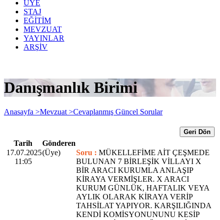
ÜYE
STAJ
EĞİTİM
MEVZUAT
YAYINLAR
ARŞİV
Danışmanlık Birimi
Anasayfa >
Mevzuat >
Cevaplanmış Güncel Sorular
Geri Dön
Tarih
Gönderen
17.07.2025
(Üye)
Soru :
MÜKELLEFİME AİT ÇEŞMEDE
11:05
BULUNAN 7 BİRLEŞİK VİLLAYI X
BİR ARACI KURUMLA ANLAŞIP
KİRAYA VERMİŞLER. X ARACI
KURUM GÜNLÜK, HAFTALIK VEYA
AYLIK OLARAK KİRAYA VERİP
TAHSİLAT YAPIYOR. KARŞILIĞINDA
KENDİ KOMİSYONUNUNU KESİP