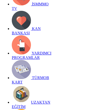
İSMMMO
TV
KAN
BANKASI
YARDIMCI
PROGRAMLAR
TÜRMOB
KART
UZAKTAN
EĞİTİM