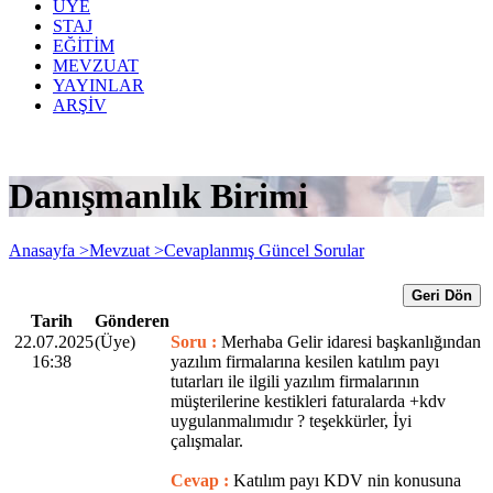
ÜYE
STAJ
EĞİTİM
MEVZUAT
YAYINLAR
ARŞİV
Danışmanlık Birimi
Anasayfa >
Mevzuat >
Cevaplanmış Güncel Sorular
Geri Dön
Tarih
Gönderen
22.07.2025
(Üye)
Soru :
Merhaba Gelir idaresi başkanlığından
16:38
yazılım firmalarına kesilen katılım payı
tutarları ile ilgili yazılım firmalarının
müşterilerine kestikleri faturalarda +kdv
uygulanmalımıdır ? teşekkürler, İyi
çalışmalar.
Cevap :
Katılım payı KDV nin konusuna