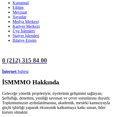
Kurumsal
Eğitim
Mevzuat
Yayınlar
Medya Merkezi
Kariyer Merkezi
Üye İşlemleri
Stajyer İşlemleri
Bilgiye Erişim
0 (212)
315 84 00
İnternet
Şubesi
ÜYE İŞLEMLERİ
STAJYER İŞLEMLERİ
İSMMMO Hakkında
Geleceğe yönelik projeleriyle, üyelerinin gelişimini sağlayan;
Şeffaflığı, denetimi, yeniliği savunan ve çevre sorunlarına duyarlı;
Toplumumuzun aydınlatılmasına, akademik, mesleki kamuoyuyla
güçlü işbirliği yaparak ekonomik kalkınmaya katkı sunan, lider
kurum olmaktır.