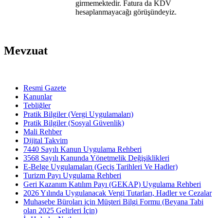
girmemektedir. Fatura da KDV
hesaplanmayacağı görüşündeyiz.
Mevzuat
Resmi Gazete
Kanunlar
Tebliğler
Pratik Bilgiler (Vergi Uygulamaları)
Pratik Bilgiler (Sosyal Güvenlik)
Mali Rehber
Dijital Takvim
7440 Sayılı Kanun Uygulama Rehberi
3568 Sayılı Kanunda Yönetmelik Değişiklikleri
E-Belge Uygulamaları (Geçiş Tarihleri Ve Hadler)
Turizm Payı Uygulama Rehberi
Geri Kazanım Katılım Payı (GEKAP) Uygulama Rehberi
2026 Yılında Uygulanacak Vergi Tutarları, Hadler ve Cezalar
Muhasebe Büroları için Müşteri Bilgi Formu (Beyana Tabi
olan 2025 Gelirleri İçin)