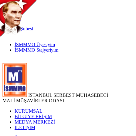
TR
|
EN
İnternet
Şubesi
İSMMMO Üyesiyim
İSMMMO Stajyeriyim
İSTANBUL SERBEST MUHASEBECİ
MALİ MÜŞAVİRLER ODASI
KURUMSAL
BİLGİYE ERİŞİM
MEDYA MERKEZİ
İLETİŞİM