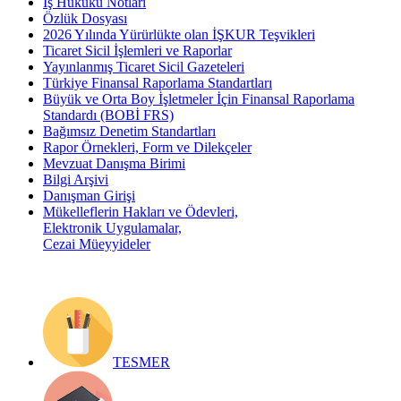
İş Hukuku Notları
Özlük Dosyası
2026 Yılında Yürürlükte olan İŞKUR Teşvikleri
Ticaret Sicil İşlemleri ve Raporlar
Yayınlanmış Ticaret Sicil Gazeteleri
Türkiye Finansal Raporlama Standartları
Büyük ve Orta Boy İşletmeler İçin Finansal Raporlama
Standardı (BOBİ FRS)
Bağımsız Denetim Standartları
Rapor Örnekleri, Form ve Dilekçeler
Mevzuat Danışma Birimi
Bilgi Arşivi
Danışman Girişi
Mükelleflerin Hakları ve Ödevleri,
Elektronik Uygulamalar,
Cezai Müeyyideler
TESMER