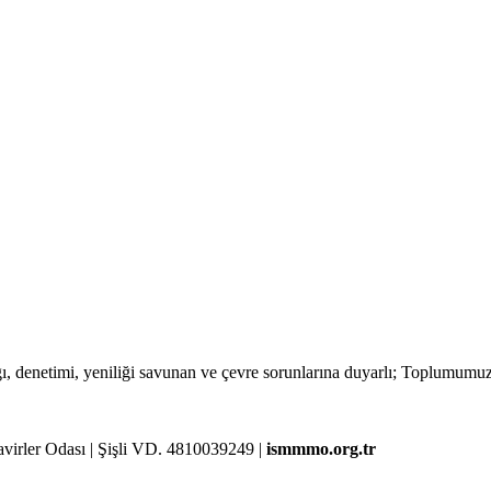
lığı, denetimi, yeniliği savunan ve çevre sorunlarına duyarlı; Toplumum
rler Odası | Şişli VD. 4810039249 |
ismmmo.org.tr