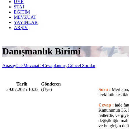
ÜYE
STAJ
EĞİTİM
MEVZUAT
YAYINLAR
ARŞİV
Danışmanlık Birimi
Anasayfa >
Mevzuat >
Cevaplanmış Güncel Sorular
Tarih
Gönderen
29.07.2025 10:32
(Üye)
Soru :
Merhaba, 
tevkifatlı kestik
Cevap :
iade fa
Kanununun 35. Ma
hallerde, vergiy
değişikliğin mah
ve bu girişin de