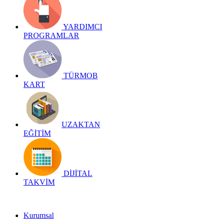
YARDIMCI
PROGRAMLAR
TÜRMOB
KART
UZAKTAN
EĞİTİM
DİJİTAL
TAKVİM
Kurumsal