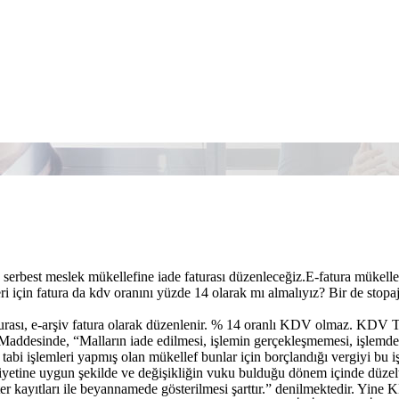
serbest meslek mükellefine iade faturası düzenleceğiz.E-fatura mükell
leri için fatura da kdv oranını yüzde 14 olarak mı almalıyız? Bir de stopa
turası, e-arşiv fatura olarak düzenlenir. % 14 oranlı KDV olmaz.
ddesinde, “Malların iade edilmesi, işlemin gerçekleşmemesi, işlemden
e tabi işlemleri yapmış olan mükellef bunlar için borçlandığı vergiyi bu
iyetine uygun şekilde ve değişikliğin vuku bulduğu dönem içinde düzeltil
fter kayıtları ile beyannamede gösterilmesi şarttır.” denilmektedir. Yi