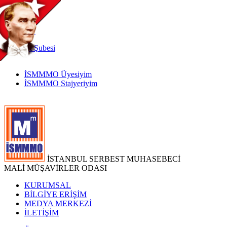
TR
|
EN
İnternet
Şubesi
İSMMMO Üyesiyim
İSMMMO Stajyeriyim
İSTANBUL SERBEST MUHASEBECİ
MALİ MÜŞAVİRLER ODASI
KURUMSAL
BİLGİYE ERİŞİM
MEDYA MERKEZİ
İLETİŞİM