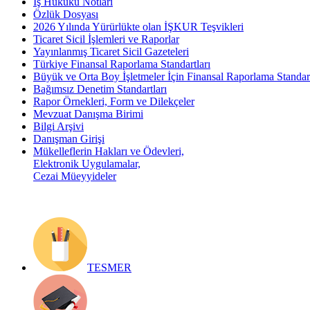
İş Hukuku Notları
Özlük Dosyası
2026 Yılında Yürürlükte olan İŞKUR Teşvikleri
Ticaret Sicil İşlemleri ve Raporlar
Yayınlanmış Ticaret Sicil Gazeteleri
Türkiye Finansal Raporlama Standartları
Büyük ve Orta Boy İşletmeler İçin Finansal Raporlama Stand
Bağımsız Denetim Standartları
Rapor Örnekleri, Form ve Dilekçeler
Mevzuat Danışma Birimi
Bilgi Arşivi
Danışman Girişi
Mükelleflerin Hakları ve Ödevleri,
Elektronik Uygulamalar,
Cezai Müeyyideler
TESMER