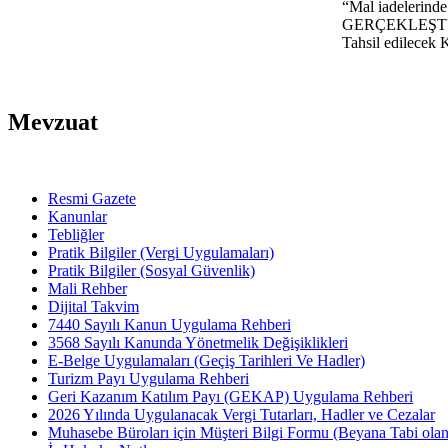
“Mal iadeleri
GERÇEKLEŞTİRİL
Tahsil edilecek
Mevzuat
Resmi Gazete
Kanunlar
Tebliğler
Pratik Bilgiler (Vergi Uygulamaları)
Pratik Bilgiler (Sosyal Güvenlik)
Mali Rehber
Dijital Takvim
7440 Sayılı Kanun Uygulama Rehberi
3568 Sayılı Kanunda Yönetmelik Değişiklikleri
E-Belge Uygulamaları (Geçiş Tarihleri Ve Hadler)
Turizm Payı Uygulama Rehberi
Geri Kazanım Katılım Payı (GEKAP) Uygulama Rehberi
2026 Yılında Uygulanacak Vergi Tutarları, Hadler ve Cezalar
Muhasebe Büroları için Müşteri Bilgi Formu (Beyana Tabi olan 