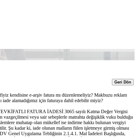
Geri Dön
efiyiz kendisine e-arşiv fatura mı düzenlemeliyiz? Makbuzu reklam
jı iade alamadığımız için faturaya dahil edebilir miyiz?
 KDV TEVKİFATLI FATURA İADESİ 3065 sayılı Katma Değer Vergisi
 vazgeçilmesi veya sair sebeplerle matrahta değişiklik vuku bulduğu
 işlemlere muhatap olan mükellef ise indirme hakkı bulunan vergiyi
ir. Şu kadar ki, iade olunan malların fiilen işletmeye girmiş olması
ne KDV Genel Uygulama Tebliğinin 2.1.4.1. Mal İadeleri Başlığında,