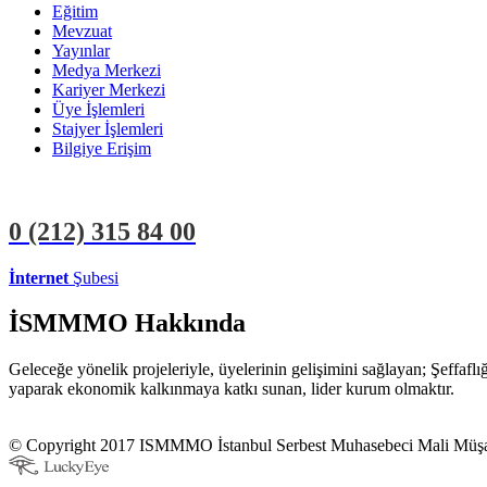
Eğitim
Mevzuat
Yayınlar
Medya Merkezi
Kariyer Merkezi
Üye İşlemleri
Stajyer İşlemleri
Bilgiye Erişim
0 (212)
315 84 00
İnternet
Şubesi
ÜYE İŞLEMLERİ
STAJYER İŞLEMLERİ
İSMMMO Hakkında
Geleceğe yönelik projeleriyle, üyelerinin gelişimini sağlayan; Şeffaf
yaparak ekonomik kalkınmaya katkı sunan, lider kurum olmaktır.
© Copyright 2017 ISMMMO İstanbul Serbest Muhasebeci Mali Müşavi