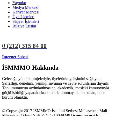
Yayınlar
Medya Merkezi
Kariyer Merkezi
Üye İşlemleri
Stajyer İşlemleri
Bilgiye Erişim
0 (212)
315 84 00
İnternet
Şubesi
ÜYE İŞLEMLERİ
STAJYER İŞLEMLERİ
İSMMMO Hakkında
Geleceğe yönelik projeleriyle, üyelerinin gelişimini sağlayan;
Şeffaflığı, denetimi, yeniliği savunan ve çevre sorunlarına duyarlı;
Toplumumuzun aydınlatılmasına, akademik, mesleki kamuoyuyla
güçlü işbirliği yaparak ekonomik kalkınmaya katkı sunan, lider
kurum olmaktır.
© Copyright 2017 ISMMMO İstanbul Serbest Muhasebeci Mali
Müşavirler Odası | Şişli VD. 4810039249 |
ismmmo.org.tr