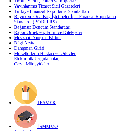
Ticaret Sicil İşlemleri ve Raporlar
Yayınlanmış Ticaret Sicil Gazeteleri
Türkiye Finansal Raporlama Standartları
Büyük ve Orta Boy İşletmeler İçin Finansal Raporlama
Standardı (BOBİ FRS)
Bağımsız Denetim Standartları
Rapor Örnekleri, Form ve Dilekçeler
Mevzuat Danışma Birimi
Bilgi Arşivi
Danışman Girişi
Mükelleflerin Hakları ve Ödevleri,
Elektronik Uygulamalar,
Cezai Müeyyideler
TESMER
İSMMMO