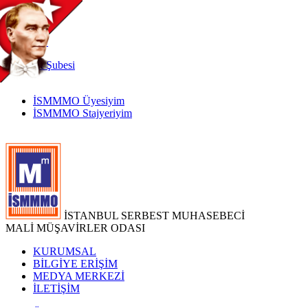
TR
|
EN
İnternet
Şubesi
İSMMMO Üyesiyim
İSMMMO Stajyeriyim
İSTANBUL SERBEST MUHASEBECİ
MALİ MÜŞAVİRLER ODASI
KURUMSAL
BİLGİYE ERİŞİM
MEDYA MERKEZİ
İLETİŞİM