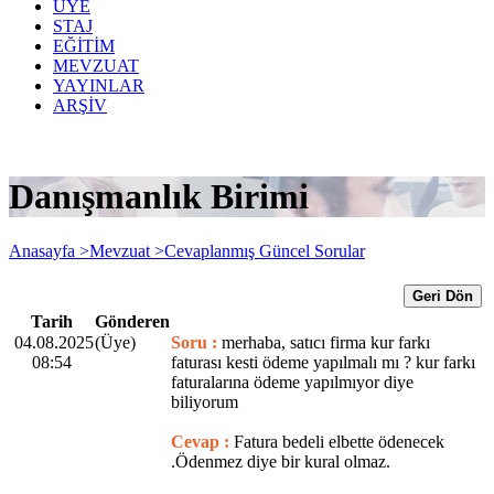
ÜYE
STAJ
EĞİTİM
MEVZUAT
YAYINLAR
ARŞİV
Danışmanlık Birimi
Anasayfa >
Mevzuat >
Cevaplanmış Güncel Sorular
Geri Dön
Tarih
Gönderen
04.08.2025
(Üye)
Soru :
merhaba, satıcı firma kur farkı
08:54
faturası kesti ödeme yapılmalı mı ? kur farkı
faturalarına ödeme yapılmıyor diye
biliyorum
Cevap :
Fatura bedeli elbette ödenecek
.Ödenmez diye bir kural olmaz.