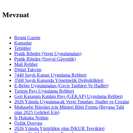
Mevzuat
Resmi Gazete
Kanunlar
Tebliğler
Pratik Bilgiler (Vergi Uygulamaları)
Pratik Bilgiler (Sosyal Güvenlik)
Mali Rehber
Dijital Takvim
7440 Sayılı Kanun Uygulama Rehberi
3568 Sayılı Kanunda Yönetmelik Değişiklikleri
E-Belge Uygulamaları (Geçiş Tarihleri Ve Hadler)
Turizm Payı Uygulama Rehberi
Geri Kazanım Katılım Payı (GEKAP) Uygulama Rehberi
2026 Yılında Uygulanacak Vergi Tutarları, Hadler ve Cezalar
Muhasebe Büroları için Müşteri Bilgi Formu (Beyana Tabi
olan 2025 Gelirleri İçin)
İş Hukuku Notları
Özlük Dosyası
2026 Yılında Yürürlükte olan İŞKUR Teşvikleri