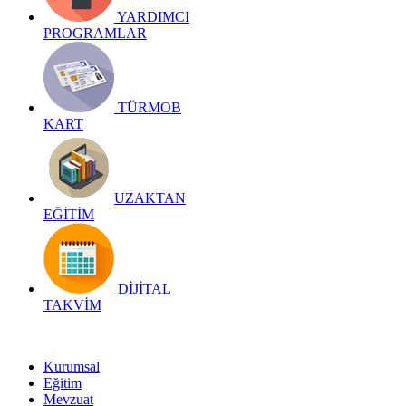
YARDIMCI
PROGRAMLAR
TÜRMOB
KART
UZAKTAN
EĞİTİM
DİJİTAL
TAKVİM
Kurumsal
Eğitim
Mevzuat