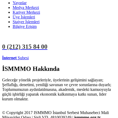
Yayınlar
Medya Merkezi
Kariyer Merkezi
Üye İşlemleri
Stajyer İşlemleri
Bilgiye Erişim
0 (212)
315 84 00
İnternet
Şubesi
ÜYE İŞLEMLERİ
STAJYER İŞLEMLERİ
İSMMMO Hakkında
Geleceğe yönelik projeleriyle, üyelerinin gelişimini sağlayan;
Şeffaflığı, denetimi, yeniliği savunan ve çevre sorunlarına duyarlı;
Toplumumuzun aydınlatılmasına, akademik, mesleki kamuoyuyla
güçlü işbirliği yaparak ekonomik kalkınmaya katkı sunan, lider
kurum olmaktır.
© Copyright 2017 ISMMMO İstanbul Serbest Muhasebeci Mali
Müşavirler Odası | Şişli VD. 4810039249 |
ismmmo.org.tr