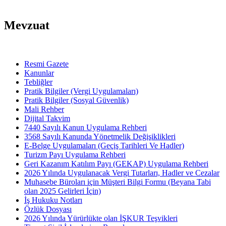
Mevzuat
Resmi Gazete
Kanunlar
Tebliğler
Pratik Bilgiler (Vergi Uygulamaları)
Pratik Bilgiler (Sosyal Güvenlik)
Mali Rehber
Dijital Takvim
7440 Sayılı Kanun Uygulama Rehberi
3568 Sayılı Kanunda Yönetmelik Değişiklikleri
E-Belge Uygulamaları (Geçiş Tarihleri Ve Hadler)
Turizm Payı Uygulama Rehberi
Geri Kazanım Katılım Payı (GEKAP) Uygulama Rehberi
2026 Yılında Uygulanacak Vergi Tutarları, Hadler ve Cezalar
Muhasebe Büroları için Müşteri Bilgi Formu (Beyana Tabi
olan 2025 Gelirleri İçin)
İş Hukuku Notları
Özlük Dosyası
2026 Yılında Yürürlükte olan İŞKUR Teşvikleri