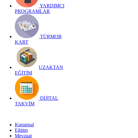
YARDIMCI
PROGRAMLAR
TÜRMOB
KART
UZAKTAN
EĞİTİM
DİJİTAL
TAKVİM
Kurumsal
Eğitim
Mevzuat