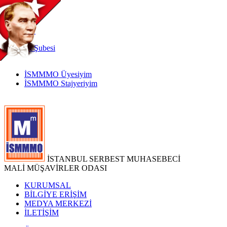
TR
|
EN
İnternet
Şubesi
İSMMMO Üyesiyim
İSMMMO Stajyeriyim
İSTANBUL SERBEST MUHASEBECİ
MALİ MÜŞAVİRLER ODASI
KURUMSAL
BİLGİYE ERİŞİM
MEDYA MERKEZİ
İLETİŞİM