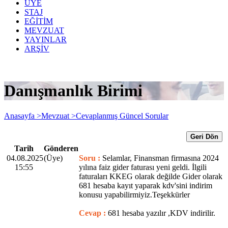
ÜYE
STAJ
EĞİTİM
MEVZUAT
YAYINLAR
ARŞİV
Danışmanlık Birimi
Anasayfa >
Mevzuat >
Cevaplanmış Güncel Sorular
Geri Dön
Tarih
Gönderen
04.08.2025
(Üye)
Soru :
Selamlar, Finansman firmasına 2024
15:55
yılına faiz gider faturası yeni geldi. İlgili
faturaları KKEG olarak değilde Gider olarak
681 hesaba kayıt yaparak kdv'sini indirim
konusu yapabilirmiyiz.Teşekkürler
Cevap :
681 hesaba yazılır ,KDV indirilir.