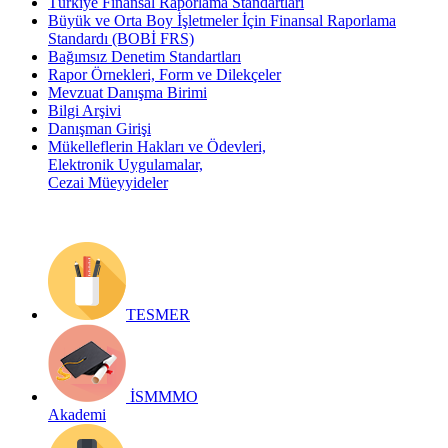
Türkiye Finansal Raporlama Standartları
Büyük ve Orta Boy İşletmeler İçin Finansal Raporlama
Standardı (BOBİ FRS)
Bağımsız Denetim Standartları
Rapor Örnekleri, Form ve Dilekçeler
Mevzuat Danışma Birimi
Bilgi Arşivi
Danışman Girişi
Mükelleflerin Hakları ve Ödevleri,
Elektronik Uygulamalar,
Cezai Müeyyideler
TESMER
İSMMMO
Akademi