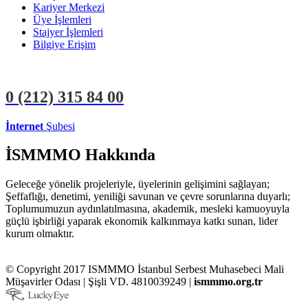
Kariyer Merkezi
Üye İşlemleri
Stajyer İşlemleri
Bilgiye Erişim
0 (212)
315 84 00
İnternet
Şubesi
ÜYE İŞLEMLERİ
STAJYER İŞLEMLERİ
İSMMMO Hakkında
Geleceğe yönelik projeleriyle, üyelerinin gelişimini sağlayan;
Şeffaflığı, denetimi, yeniliği savunan ve çevre sorunlarına duyarlı;
Toplumumuzun aydınlatılmasına, akademik, mesleki kamuoyuyla
güçlü işbirliği yaparak ekonomik kalkınmaya katkı sunan, lider
kurum olmaktır.
© Copyright 2017 ISMMMO İstanbul Serbest Muhasebeci Mali
Müşavirler Odası | Şişli VD. 4810039249 |
ismmmo.org.tr