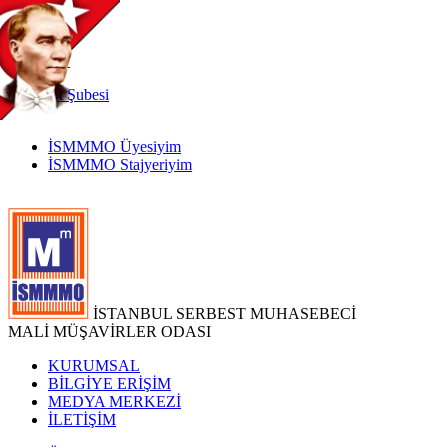
TR
|
EN
İnternet
Şubesi
İSMMMO Üyesiyim
İSMMMO Stajyeriyim
İSTANBUL SERBEST MUHASEBECİ
MALİ MÜŞAVİRLER ODASI
KURUMSAL
BİLGİYE ERİŞİM
MEDYA MERKEZİ
İLETİŞİM