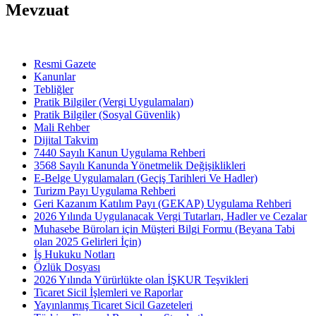
Mevzuat
Resmi Gazete
Kanunlar
Tebliğler
Pratik Bilgiler (Vergi Uygulamaları)
Pratik Bilgiler (Sosyal Güvenlik)
Mali Rehber
Dijital Takvim
7440 Sayılı Kanun Uygulama Rehberi
3568 Sayılı Kanunda Yönetmelik Değişiklikleri
E-Belge Uygulamaları (Geçiş Tarihleri Ve Hadler)
Turizm Payı Uygulama Rehberi
Geri Kazanım Katılım Payı (GEKAP) Uygulama Rehberi
2026 Yılında Uygulanacak Vergi Tutarları, Hadler ve Cezalar
Muhasebe Büroları için Müşteri Bilgi Formu (Beyana Tabi
olan 2025 Gelirleri İçin)
İş Hukuku Notları
Özlük Dosyası
2026 Yılında Yürürlükte olan İŞKUR Teşvikleri
Ticaret Sicil İşlemleri ve Raporlar
Yayınlanmış Ticaret Sicil Gazeteleri