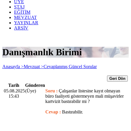
ÜYE
STAJ
EĞİTİM
MEVZUAT
YAYINLAR
ARŞİV
Danışmanlık Birimi
Anasayfa >
Mevzuat >
Cevaplanmış Güncel Sorular
Geri Dön
Tarih
Gönderen
05.08.2025
(Üye)
Soru :
Çalışanlar listesine kayıt olmayan
15:43
büro faaliyeti göstermeyen mali müşavirler
kartvizit bastırabilir mi ?
Cevap :
Bastırabilir.