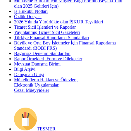
Muhasebe Büroları için Müşteri Bilgi Formu (Beyana Tabi
olan 2025 Gelirleri İçin)
İş Hukuku Notları
Özlük Dosyası
2026 Yılında Yürürlükte olan İŞKUR Teşvikleri
Ticaret Sicil İşlemleri ve Raporlar
Yayınlanmış Ticaret Sicil Gazeteleri
Türkiye Finansal Raporlama Standartları
Büyük ve Orta Boy İşletmeler İçin Finansal Raporlama
Standardı (BOBİ FRS)
Bağımsız Denetim Standartları
Rapor Örnekleri, Form ve Dilekçeler
Mevzuat Danışma Birimi
Bilgi Arşivi
Danışman Girişi
Mükelleflerin Hakları ve Ödevleri,
Elektronik Uygulamalar,
Cezai Müeyyideler
TESMER