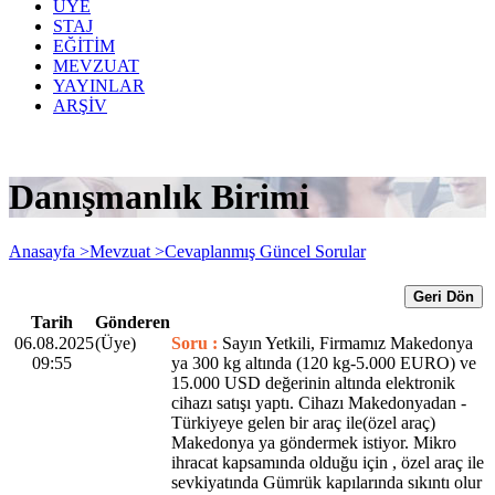
ÜYE
STAJ
EĞİTİM
MEVZUAT
YAYINLAR
ARŞİV
Danışmanlık Birimi
Anasayfa >
Mevzuat >
Cevaplanmış Güncel Sorular
Geri Dön
Tarih
Gönderen
06.08.2025
(Üye)
Soru :
Sayın Yetkili, Firmamız Makedonya
09:55
ya 300 kg altında (120 kg-5.000 EURO) ve
15.000 USD değerinin altında elektronik
cihazı satışı yaptı. Cihazı Makedonyadan -
Türkiyeye gelen bir araç ile(özel araç)
Makedonya ya göndermek istiyor. Mikro
ihracat kapsamında olduğu için , özel araç ile
sevkiyatında Gümrük kapılarında sıkıntı olur