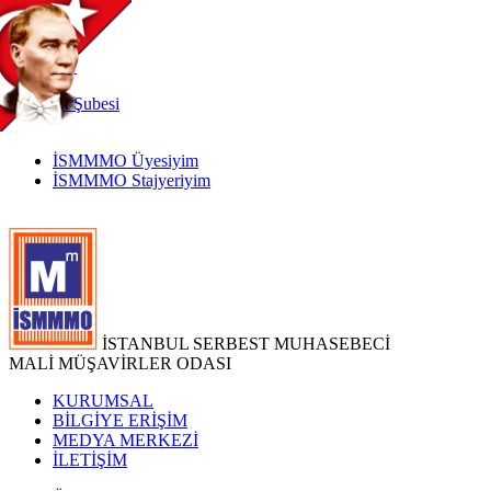
TR
|
EN
İnternet
Şubesi
İSMMMO Üyesiyim
İSMMMO Stajyeriyim
İSTANBUL SERBEST MUHASEBECİ
MALİ MÜŞAVİRLER ODASI
KURUMSAL
BİLGİYE ERİŞİM
MEDYA MERKEZİ
İLETİŞİM