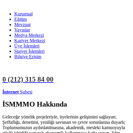
Kurumsal
Eğitim
Mevzuat
Yayınlar
Medya Merkezi
Kariyer Merkezi
Üye İşlemleri
Stajyer İşlemleri
Bilgiye Erişim
0 (212)
315 84 00
İnternet
Şubesi
ÜYE İŞLEMLERİ
STAJYER İŞLEMLERİ
İSMMMO Hakkında
Geleceğe yönelik projeleriyle, üyelerinin gelişimini sağlayan;
Şeffaflığı, denetimi, yeniliği savunan ve çevre sorunlarına duyarlı;
Toplumumuzun aydınlatılmasına, akademik, mesleki kamuoyuyla
güçlü işbirliği yaparak ekonomik kalkınmaya katkı sunan, lider