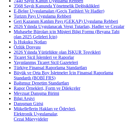
7440 Sayılı Kanun Uygulama Rehberi
3568 Sayılı Kanunda Yönetmelik Değişiklikleri
E-Belge Uygulamaları (Geçiş Tarihleri Ve Hadler)
Turizm Payı Uygulama Rehberi
Geri Kazanım Katılım Payı (GEKAP) Uygulama Rehberi
2026 Yılında Uygulanacak Vergi Tutarları, Hadler ve Cezalar
Muhasebe Büroları için Müşteri Bilgi Formu (Beyana Tabi
olan 2025 Gelirleri İçin)
İş Hukuku Notları
Özlük Dosyası
2026 Yılında Yürürlükte olan İŞKUR Teşvikleri
Ticaret Sicil İşlemleri ve Raporlar
Yayınlanmış Ticaret Sicil Gazeteleri
Türkiye Finansal Raporlama Standartları
Büyük ve Orta Boy İşletmeler İçin Finansal Raporlama
Standardı (BOBİ FRS)
Bağımsız Denetim Standartları
Rapor Örnekleri, Form ve Dilekçeler
Mevzuat Danışma Birimi
Bilgi Arşivi
Danışman Girişi
Mükelleflerin Hakları ve Ödevleri,
Elektronik Uygulamalar,
Cezai Müeyyideler