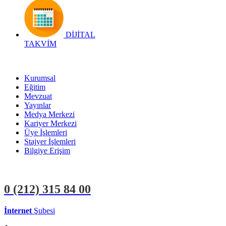
DİJİTAL
TAKVİM
Kurumsal
Eğitim
Mevzuat
Yayınlar
Medya Merkezi
Kariyer Merkezi
Üye İşlemleri
Stajyer İşlemleri
Bilgiye Erişim
0 (212)
315 84 00
İnternet
Şubesi
ÜYE İŞLEMLERİ
STAJYER İŞLEMLERİ