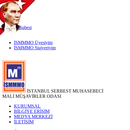
TR
|
EN
İnternet
Şubesi
İSMMMO Üyesiyim
İSMMMO Stajyeriyim
İSTANBUL SERBEST MUHASEBECİ
MALİ MÜŞAVİRLER ODASI
KURUMSAL
BİLGİYE ERİŞİM
MEDYA MERKEZİ
İLETİŞİM