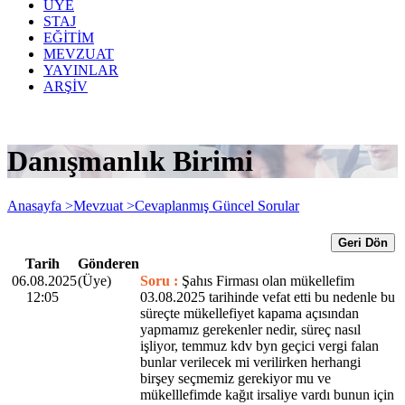
ÜYE
STAJ
EĞİTİM
MEVZUAT
YAYINLAR
ARŞİV
Danışmanlık Birimi
Anasayfa >
Mevzuat >
Cevaplanmış Güncel Sorular
Geri Dön
Tarih
Gönderen
06.08.2025
(Üye)
Soru :
Şahıs Firması olan mükellefim
12:05
03.08.2025 tarihinde vefat etti bu nedenle bu
süreçte mükellefiyet kapama açısından
yapmamız gerekenler nedir, süreç nasıl
işliyor, temmuz kdv byn geçici vergi falan
bunlar verilecek mi verilirken herhangi
birşey seçmemiz gerekiyor mu ve
mükelllefimde kağıt irsaliye vardı bunun için