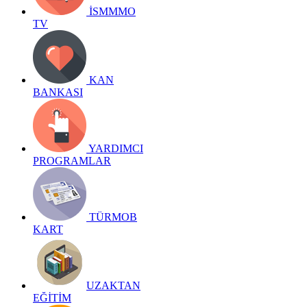
İSMMMO
TV
KAN
BANKASI
YARDIMCI
PROGRAMLAR
TÜRMOB
KART
UZAKTAN
EĞİTİM