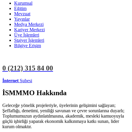
Kurumsal
Eğitim
Mevzuat
Yayınlar
Medya Merkezi
Kariyer Merkezi
Üye İşlemleri
Stajyer İşlemleri
Bilgiye Erişim
0 (212)
315 84 00
İnternet
Şubesi
ÜYE İŞLEMLERİ
STAJYER İŞLEMLERİ
İSMMMO Hakkında
Geleceğe yönelik projeleriyle, üyelerinin gelişimini sağlayan;
Şeffaflığı, denetimi, yeniliği savunan ve çevre sorunlarına duyarlı;
Toplumumuzun aydınlatılmasına, akademik, mesleki kamuoyuyla
güçlü işbirliği yaparak ekonomik kalkınmaya katkı sunan, lider
kurum olmaktır.