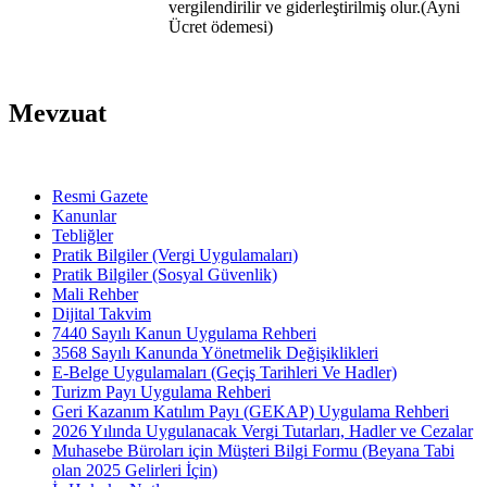
vergilendirilir ve giderleştirilmiş olur.(Ayni
Ücret ödemesi)
Mevzuat
Resmi Gazete
Kanunlar
Tebliğler
Pratik Bilgiler (Vergi Uygulamaları)
Pratik Bilgiler (Sosyal Güvenlik)
Mali Rehber
Dijital Takvim
7440 Sayılı Kanun Uygulama Rehberi
3568 Sayılı Kanunda Yönetmelik Değişiklikleri
E-Belge Uygulamaları (Geçiş Tarihleri Ve Hadler)
Turizm Payı Uygulama Rehberi
Geri Kazanım Katılım Payı (GEKAP) Uygulama Rehberi
2026 Yılında Uygulanacak Vergi Tutarları, Hadler ve Cezalar
Muhasebe Büroları için Müşteri Bilgi Formu (Beyana Tabi
olan 2025 Gelirleri İçin)