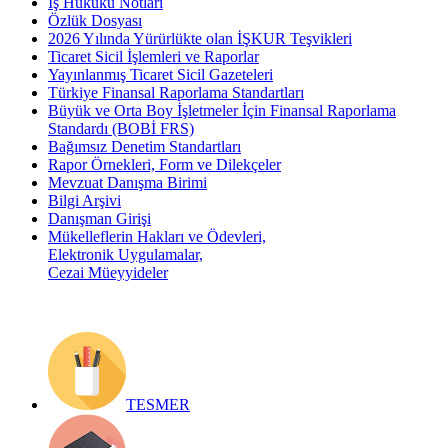
İş Hukuku Notları
Özlük Dosyası
2026 Yılında Yürürlükte olan İŞKUR Teşvikleri
Ticaret Sicil İşlemleri ve Raporlar
Yayınlanmış Ticaret Sicil Gazeteleri
Türkiye Finansal Raporlama Standartları
Büyük ve Orta Boy İşletmeler İçin Finansal Raporlama
Standardı (BOBİ FRS)
Bağımsız Denetim Standartları
Rapor Örnekleri, Form ve Dilekçeler
Mevzuat Danışma Birimi
Bilgi Arşivi
Danışman Girişi
Mükelleflerin Hakları ve Ödevleri,
Elektronik Uygulamalar,
Cezai Müeyyideler
TESMER