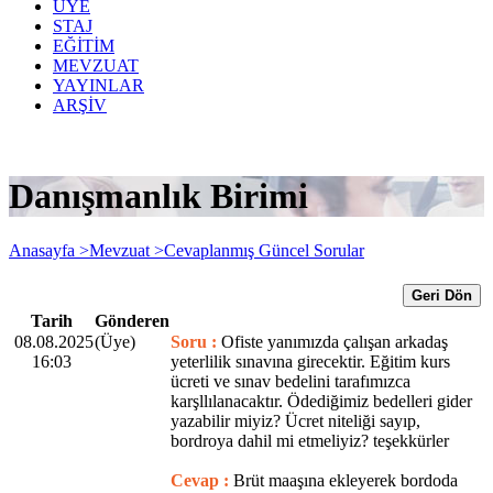
ÜYE
STAJ
EĞİTİM
MEVZUAT
YAYINLAR
ARŞİV
Danışmanlık Birimi
Anasayfa >
Mevzuat >
Cevaplanmış Güncel Sorular
Geri Dön
Tarih
Gönderen
08.08.2025
(Üye)
Soru :
Ofiste yanımızda çalışan arkadaş
16:03
yeterlilik sınavına girecektir. Eğitim kurs
ücreti ve sınav bedelini tarafımızca
karşllılanacaktır. Ödediğimiz bedelleri gider
yazabilir miyiz? Ücret niteliği sayıp,
bordroya dahil mi etmeliyiz? teşekkürler
Cevap :
Brüt maaşına ekleyerek bordoda