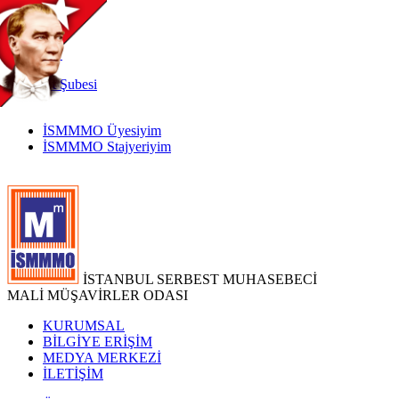
TR
|
EN
İnternet
Şubesi
İSMMMO Üyesiyim
İSMMMO Stajyeriyim
İSTANBUL SERBEST MUHASEBECİ
MALİ MÜŞAVİRLER ODASI
KURUMSAL
BİLGİYE ERİŞİM
MEDYA MERKEZİ
İLETİŞİM