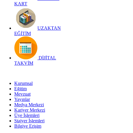
KART
UZAKTAN
EĞİTİM
DİJİTAL
TAKVİM
Kurumsal
Eğitim
Mevzuat
Yayınlar
Medya Merkezi
Kariyer Merkezi
Üye İşlemleri
Stajyer İşlemleri
Bilgiye Erişim