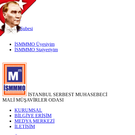
TR
|
EN
İnternet
Şubesi
İSMMMO Üyesiyim
İSMMMO Stajyeriyim
İSTANBUL SERBEST MUHASEBECİ
MALİ MÜŞAVİRLER ODASI
KURUMSAL
BİLGİYE ERİŞİM
MEDYA MERKEZİ
İLETİŞİM