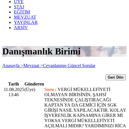
ÜYE
STAJ
EĞİTİM
MEVZUAT
YAYINLAR
ARŞİV
Danışmanlık Birimi
Anasayfa >
Mevzuat >
Cevaplanmış Güncel Sorular
Geri Dön
Tarih
Gönderen
11.08.2025
(Üye)
Soru :
VERGİ MÜKELLEFİYETİ
13:46
OLMAYAN BİRİSİNİN, ŞAHSİ
TEKNESİNDE ÇALIŞTIRACAĞI
KAPTAN YA DA GEMİCİ İÇİN SGK
GİRİŞİ NASIL YAPILACAKTIR. KOLAY
İŞVERENLİK KAPSAMINA GİRER Mİ
YOKSA VERGİ MÜKELLEFİYETİ
AÇILMALI MIDIR? YARDIMINIZI RİCA