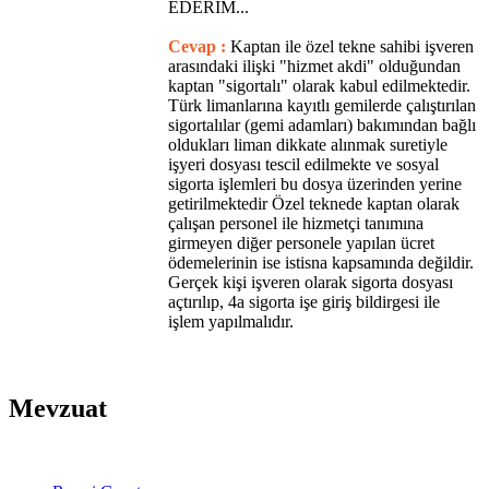
EDERİM...
Cevap :
Kaptan ile özel tekne sahibi işveren
arasındaki ilişki "hizmet akdi" olduğundan
kaptan "sigortalı" olarak kabul edilmektedir.
Türk limanlarına kayıtlı gemilerde çalıştırılan
sigortalılar (gemi adamları) bakımından bağlı
oldukları liman dikkate alınmak suretiyle
işyeri dosyası tescil edilmekte ve sosyal
sigorta işlemleri bu dosya üzerinden yerine
getirilmektedir Özel teknede kaptan olarak
çalışan personel ile hizmetçi tanımına
girmeyen diğer personele yapılan ücret
ödemelerinin ise istisna kapsamında değildir.
Gerçek kişi işveren olarak sigorta dosyası
açtırılıp, 4a sigorta işe giriş bildirgesi ile
işlem yapılmalıdır.
Mevzuat