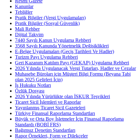
Resmi Gazete
Kanunlar
Tebliğler
Pratik Bilgiler (Vergi Uygulamaları)
Pratik Bilgiler (Sosyal Güvenlik)
Mali Rehber
Dijital Takvim
7440 Sayılı Kanun Uygulama Rehberi
3568 Sayılı Kanunda Yönetmelik Değişiklikleri
E-Belge Uygulamaları (Geçiş Tarihleri Ve Hadler)
Turizm Payı Uygulama Rehberi
Geri Kazanım Katılım Payı (GEKAP) Uygulama Rehberi
2026 Yılında Uygulanacak Vergi Tutarları, Hadler ve Cezalar
Muhasebe Büroları için Müşteri Bilgi Formu (Beyana Tabi
olan 2025 Gelirleri İçin)
İş Hukuku Notları
Özlük Dosyası
2026 Yılında Yürürlükte olan İŞKUR Teşvikleri
Ticaret Sicil İşlemleri ve Raporlar
Yayınlanmış Ticaret Sicil Gazeteleri
Türkiye Finansal Raporlama Standartları
Büyük ve Orta Boy İşletmeler İçin Finansal Raporlama
Standardı (BOBİ FRS)
Bağımsız Denetim Standartları
Rapor Örnekleri, Form ve Dilekçeler