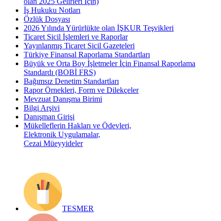
olan 2025 Gelirleri İçin)
İş Hukuku Notları
Özlük Dosyası
2026 Yılında Yürürlükte olan İŞKUR Teşvikleri
Ticaret Sicil İşlemleri ve Raporlar
Yayınlanmış Ticaret Sicil Gazeteleri
Türkiye Finansal Raporlama Standartları
Büyük ve Orta Boy İşletmeler İçin Finansal Raporlama
Standardı (BOBİ FRS)
Bağımsız Denetim Standartları
Rapor Örnekleri, Form ve Dilekçeler
Mevzuat Danışma Birimi
Bilgi Arşivi
Danışman Girişi
Mükelleflerin Hakları ve Ödevleri,
Elektronik Uygulamalar,
Cezai Müeyyideler
TESMER