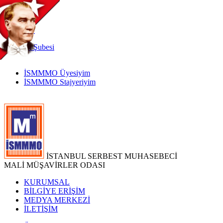
TR
|
EN
İnternet
Şubesi
İSMMMO Üyesiyim
İSMMMO Stajyeriyim
İSTANBUL SERBEST MUHASEBECİ
MALİ MÜŞAVİRLER ODASI
KURUMSAL
BİLGİYE ERİŞİM
MEDYA MERKEZİ
İLETİŞİM