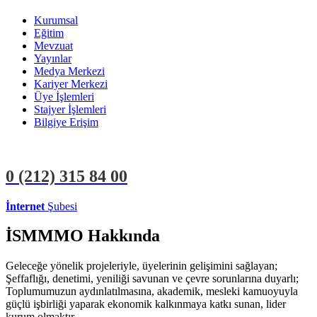
Kurumsal
Eğitim
Mevzuat
Yayınlar
Medya Merkezi
Kariyer Merkezi
Üye İşlemleri
Stajyer İşlemleri
Bilgiye Erişim
0 (212)
315 84 00
İnternet
Şubesi
ÜYE İŞLEMLERİ
STAJYER İŞLEMLERİ
İSMMMO Hakkında
Geleceğe yönelik projeleriyle, üyelerinin gelişimini sağlayan;
Şeffaflığı, denetimi, yeniliği savunan ve çevre sorunlarına duyarlı;
Toplumumuzun aydınlatılmasına, akademik, mesleki kamuoyuyla
güçlü işbirliği yaparak ekonomik kalkınmaya katkı sunan, lider
kurum olmaktır.