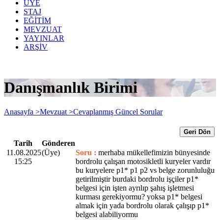
ÜYE
STAJ
EĞİTİM
MEVZUAT
YAYINLAR
ARŞİV
Danışmanlık Birimi
Anasayfa >
Mevzuat >
Cevaplanmış Güncel Sorular
Geri Dön
Tarih
Gönderen
11.08.2025
(Üye)
Soru :
merhaba mükellefimizin bünyesinde
15:25
bordrolu çalışan motosikletli kuryeler vardır
bu kuryelere p1* p1 p2 vs belge zorunluluğu
getirilmiştir burdaki bordrolu işçiler p1*
belgesi için işten ayrılıp şahış işletmesi
kurması gerekiyormu? yoksa p1* belgesi
almak için yada bordrolu olarak çalışıp p1*
belgesi alabiliyormu