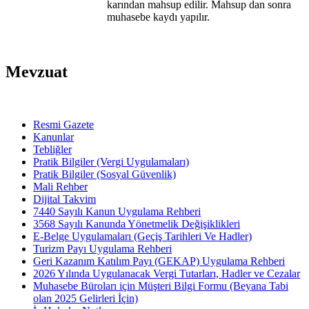
karından mahsup edilir. Mahsup dan sonra
muhasebe kaydı yapılır.
Mevzuat
Resmi Gazete
Kanunlar
Tebliğler
Pratik Bilgiler (Vergi Uygulamaları)
Pratik Bilgiler (Sosyal Güvenlik)
Mali Rehber
Dijital Takvim
7440 Sayılı Kanun Uygulama Rehberi
3568 Sayılı Kanunda Yönetmelik Değişiklikleri
E-Belge Uygulamaları (Geçiş Tarihleri Ve Hadler)
Turizm Payı Uygulama Rehberi
Geri Kazanım Katılım Payı (GEKAP) Uygulama Rehberi
2026 Yılında Uygulanacak Vergi Tutarları, Hadler ve Cezalar
Muhasebe Büroları için Müşteri Bilgi Formu (Beyana Tabi
olan 2025 Gelirleri İçin)