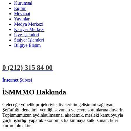
Kurumsal
Eğitim
Mevzuat
Yayınlar
Medya Merkezi
Kariyer Merkezi
Üye İşlemleri
Stajyer İşlemleri
Bilgiye Erişim
0 (212)
315 84 00
İnternet
Şubesi
ÜYE İŞLEMLERİ
STAJYER İŞLEMLERİ
İSMMMO Hakkında
Geleceğe yönelik projeleriyle, üyelerinin gelişimini sağlayan;
Şeffaflığı, denetimi, yeniliği savunan ve çevre sorunlarına duyarlı;
Toplumumuzun aydınlatılmasına, akademik, mesleki kamuoyuyla
güçlü işbirliği yaparak ekonomik kalkınmaya katkı sunan, lider
kurum olmaktır.