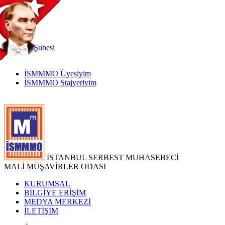
TR
|
EN
İnternet
Şubesi
İSMMMO Üyesiyim
İSMMMO Stajyeriyim
İSTANBUL SERBEST MUHASEBECİ
MALİ MÜŞAVİRLER ODASI
KURUMSAL
BİLGİYE ERİŞİM
MEDYA MERKEZİ
İLETİŞİM