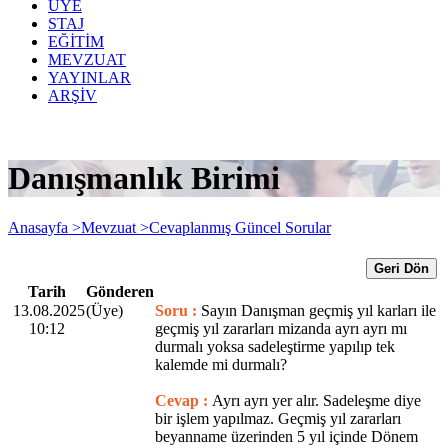
ÜYE
STAJ
EĞİTİM
MEVZUAT
YAYINLAR
ARŞİV
Danışmanlık Birimi
Anasayfa >
Mevzuat >
Cevaplanmış Güncel Sorular
Geri Dön
Tarih
Gönderen
13.08.2025
(Üye)
Soru :
Sayın Danışman geçmiş yıl karları ile
10:12
geçmiş yıl zararları mizanda ayrı ayrı mı
durmalı yoksa sadeleştirme yapılıp tek
kalemde mi durmalı?
Cevap :
Ayrı ayrı yer alır. Sadeleşme diye
bir işlem yapılmaz. Geçmiş yıl zararları
beyanname üzerinden 5 yıl içinde Dönem