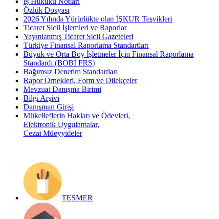
İş Hukuku Notları
Özlük Dosyası
2026 Yılında Yürürlükte olan İŞKUR Teşvikleri
Ticaret Sicil İşlemleri ve Raporlar
Yayınlanmış Ticaret Sicil Gazeteleri
Türkiye Finansal Raporlama Standartları
Büyük ve Orta Boy İşletmeler İçin Finansal Raporlama
Standardı (BOBİ FRS)
Bağımsız Denetim Standartları
Rapor Örnekleri, Form ve Dilekçeler
Mevzuat Danışma Birimi
Bilgi Arşivi
Danışman Girişi
Mükelleflerin Hakları ve Ödevleri,
Elektronik Uygulamalar,
Cezai Müeyyideler
TESMER