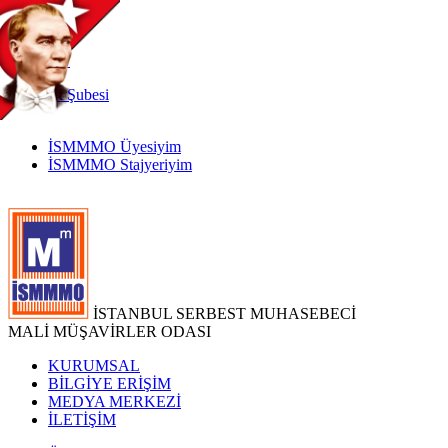
TR
|
EN
İnternet
Şubesi
İSMMMO Üyesiyim
İSMMMO Stajyeriyim
İSTANBUL SERBEST MUHASEBECİ
MALİ MÜŞAVİRLER ODASI
KURUMSAL
BİLGİYE ERİŞİM
MEDYA MERKEZİ
İLETİŞİM