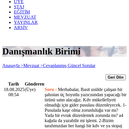
ÜYE
STAJ
EĞİTİM
MEVZUAT
YAYINLAR
ARŞİV
Danışmanlık Birimi
Anasayfa >
Mevzuat >
Cevaplanmış Güncel Sorular
Geri Dön
Tarih
Gönderen
18.08.2025
(Üye)
Soru :
Merhabalar, Basit usülde çalışan bir
08:54
şahıstan üç boyutlu yazıcısından yapacağı bir
ürünü satın alacağız. Kdv mükellefiyeti
olmadığı için gider pusulası düzenleyecek. 1-
Pusulada kaşe olma zorunluluğu var mı?
Yada bir evrak düzenlemek zorunda mı? a4
kağıda da yazabilir mi işlemi. 2-Bizim
tarafımızdan her hangi bir kdv ve ya stopaj