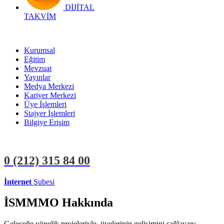
DİJİTAL
TAKVİM
Kurumsal
Eğitim
Mevzuat
Yayınlar
Medya Merkezi
Kariyer Merkezi
Üye İşlemleri
Stajyer İşlemleri
Bilgiye Erişim
0 (212)
315 84 00
İnternet
Şubesi
ÜYE İŞLEMLERİ
STAJYER İŞLEMLERİ
İSMMMO Hakkında
Geleceğe yönelik projeleriyle, üyelerinin gelişimini sağlayan;