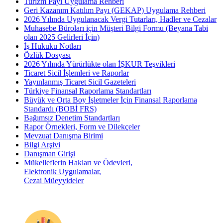
Turizm Payı Uygulama Rehberi
Geri Kazanım Katılım Payı (GEKAP) Uygulama Rehberi
2026 Yılında Uygulanacak Vergi Tutarları, Hadler ve Cezalar
Muhasebe Büroları için Müşteri Bilgi Formu (Beyana Tabi
olan 2025 Gelirleri İçin)
İş Hukuku Notları
Özlük Dosyası
2026 Yılında Yürürlükte olan İŞKUR Teşvikleri
Ticaret Sicil İşlemleri ve Raporlar
Yayınlanmış Ticaret Sicil Gazeteleri
Türkiye Finansal Raporlama Standartları
Büyük ve Orta Boy İşletmeler İçin Finansal Raporlama
Standardı (BOBİ FRS)
Bağımsız Denetim Standartları
Rapor Örnekleri, Form ve Dilekçeler
Mevzuat Danışma Birimi
Bilgi Arşivi
Danışman Girişi
Mükelleflerin Hakları ve Ödevleri,
Elektronik Uygulamalar,
Cezai Müeyyideler