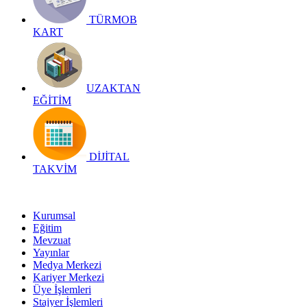
TÜRMOB
KART
UZAKTAN
EĞİTİM
DİJİTAL
TAKVİM
Kurumsal
Eğitim
Mevzuat
Yayınlar
Medya Merkezi
Kariyer Merkezi
Üye İşlemleri
Stajyer İşlemleri