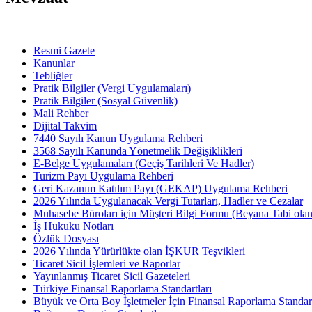
Resmi Gazete
Kanunlar
Tebliğler
Pratik Bilgiler (Vergi Uygulamaları)
Pratik Bilgiler (Sosyal Güvenlik)
Mali Rehber
Dijital Takvim
7440 Sayılı Kanun Uygulama Rehberi
3568 Sayılı Kanunda Yönetmelik Değişiklikleri
E-Belge Uygulamaları (Geçiş Tarihleri Ve Hadler)
Turizm Payı Uygulama Rehberi
Geri Kazanım Katılım Payı (GEKAP) Uygulama Rehberi
2026 Yılında Uygulanacak Vergi Tutarları, Hadler ve Cezalar
Muhasebe Büroları için Müşteri Bilgi Formu (Beyana Tabi olan 
İş Hukuku Notları
Özlük Dosyası
2026 Yılında Yürürlükte olan İŞKUR Teşvikleri
Ticaret Sicil İşlemleri ve Raporlar
Yayınlanmış Ticaret Sicil Gazeteleri
Türkiye Finansal Raporlama Standartları
Büyük ve Orta Boy İşletmeler İçin Finansal Raporlama Stand