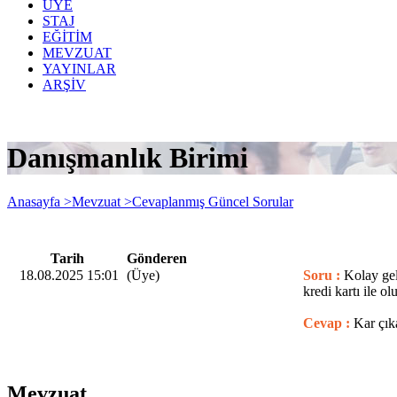
ÜYE
STAJ
EĞİTİM
MEVZUAT
YAYINLAR
ARŞİV
Danışmanlık Birimi
Anasayfa >
Mevzuat >
Cevaplanmış Güncel Sorular
Tarih
Gönderen
18.08.2025 15:01
(Üye)
Soru :
Kolay gel
kredi kartı ile 
Cevap :
Kar çık
Mevzuat