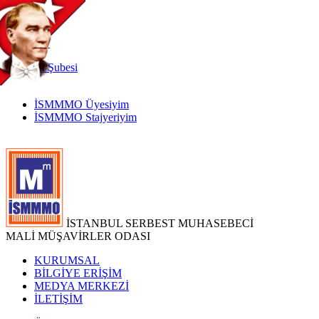
TR
|
EN
İnternet
Şubesi
İSMMMO Üyesiyim
İSMMMO Stajyeriyim
İSTANBUL SERBEST MUHASEBECİ
MALİ MÜŞAVİRLER ODASI
KURUMSAL
BİLGİYE ERİŞİM
MEDYA MERKEZİ
İLETİŞİM