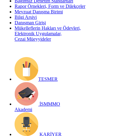
Bağımsız Denetim Standartları
Rapor Örnekleri, Form ve Dilekçeler
Mevzuat Danışma Birimi
Bilgi Arşivi
Danışman Girişi
Mükelleflerin Hakları ve Ödevleri,
Elektronik Uygulamalar,
Cezai Müeyyideler
TESMER
İSMMMO
Akademi
KARİYER