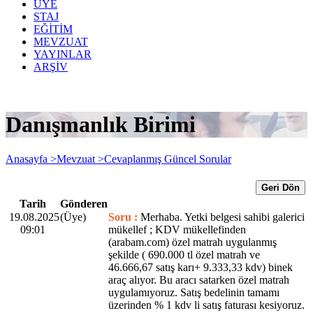
ÜYE
STAJ
EĞİTİM
MEVZUAT
YAYINLAR
ARŞİV
Danışmanlık Birimi
Anasayfa >
Mevzuat >
Cevaplanmış Güncel Sorular
Geri Dön
Tarih
Gönderen
19.08.2025
(Üye)
Soru :
Merhaba. Yetki belgesi sahibi galerici
09:01
mükellef ; KDV mükellefinden
(arabam.com) özel matrah uygulanmış
şekilde ( 690.000 tl özel matrah ve
46.666,67 satış karı+ 9.333,33 kdv) binek
araç alıyor. Bu aracı satarken özel matrah
uygulamıyoruz. Satış bedelinin tamamı
üzerinden % 1 kdv li satış faturası kesiyoruz.