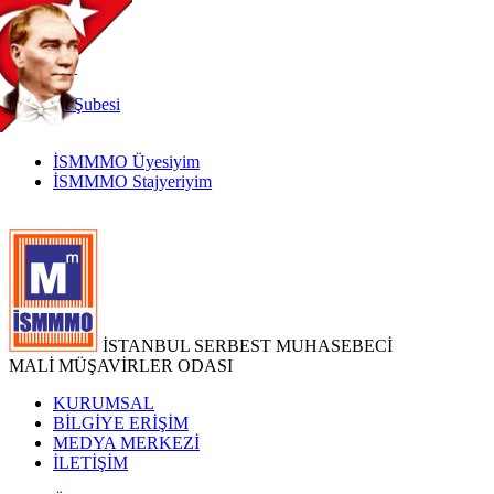
TR
|
EN
İnternet
Şubesi
İSMMMO Üyesiyim
İSMMMO Stajyeriyim
İSTANBUL SERBEST MUHASEBECİ
MALİ MÜŞAVİRLER ODASI
KURUMSAL
BİLGİYE ERİŞİM
MEDYA MERKEZİ
İLETİŞİM