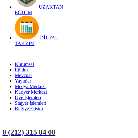
UZAKTAN
EĞİTİM
DİJİTAL
TAKVİM
Kurumsal
Eğitim
Mevzuat
Yayınlar
Medya Merkezi
Kariyer Merkezi
Üye İşlemleri
Stajyer İşlemleri
Bilgiye Erişim
0 (212)
315 84 00