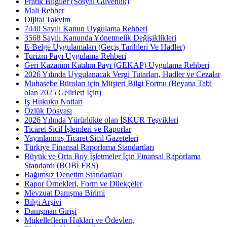
Pratik Bilgiler (Sosyal Güvenlik)
Mali Rehber
Dijital Takvim
7440 Sayılı Kanun Uygulama Rehberi
3568 Sayılı Kanunda Yönetmelik Değişiklikleri
E-Belge Uygulamaları (Geçiş Tarihleri Ve Hadler)
Turizm Payı Uygulama Rehberi
Geri Kazanım Katılım Payı (GEKAP) Uygulama Rehberi
2026 Yılında Uygulanacak Vergi Tutarları, Hadler ve Cezalar
Muhasebe Büroları için Müşteri Bilgi Formu (Beyana Tabi
olan 2025 Gelirleri İçin)
İş Hukuku Notları
Özlük Dosyası
2026 Yılında Yürürlükte olan İŞKUR Teşvikleri
Ticaret Sicil İşlemleri ve Raporlar
Yayınlanmış Ticaret Sicil Gazeteleri
Türkiye Finansal Raporlama Standartları
Büyük ve Orta Boy İşletmeler İçin Finansal Raporlama
Standardı (BOBİ FRS)
Bağımsız Denetim Standartları
Rapor Örnekleri, Form ve Dilekçeler
Mevzuat Danışma Birimi
Bilgi Arşivi
Danışman Girişi
Mükelleflerin Hakları ve Ödevleri,