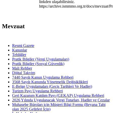
linkden ulaşabilirsiniz.
https://archive.ismmmo.org.tr/docs/mevzuat/Pr
Mevzuat
Resmi Gazete
Kanunlar
Tebliğler
Pratik Bilgiler (Vergi Uygulamaları)
Pratik Bilgiler (Sosyal Güvenlik)
Mali Rehber
Dijital Takvim
7440 Sayılı Kanun Uygulama Rehberi
3568 Sayılı Kanunda Yönetmelik Değişiklikleri
E-Belge Uygulamaları (Geçiş Tarihleri Ve Hadler)
Turizm Payı Uygulama Rehberi
Geri Kazanım Katılım Payı (GEKAP) Uygulama Rehberi
2026 Yılında Uygulanacak Vergi Tutarları, Hadler ve Cezalar
Muhasebe Büroları için Müşteri Bilgi Formu (Beyana Tabi
olan 2025 Gelirleri İçin)