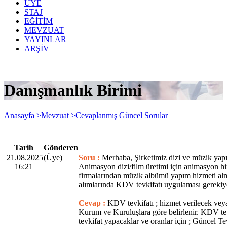
ÜYE
STAJ
EĞİTİM
MEVZUAT
YAYINLAR
ARŞİV
Danışmanlık Birimi
Anasayfa >
Mevzuat >
Cevaplanmış Güncel Sorular
Tarih
Gönderen
21.08.2025
(Üye)
Soru :
Merhaba, Şirketimiz dizi ve müzik yap
16:21
Animasyon dizi/film üretimi için animasyon h
firmalarından müzik albümü yapım hizmeti al
alımlarında KDV tevkifatı uygulaması gerekiy
Cevap :
KDV tevkifatı ; hizmet verilecek veya
Kurum ve Kuruluşlara göre belirlenir. KDV tevk
tevkifat yapacaklar ve oranlar için ; Güncel Tev