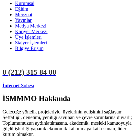
Kurumsal
Eğitim
Mevzuat
Yayınlar
Medya Merkezi
Kariyer Merkezi
Üye İşlemleri
Stajyer İşlemleri
Bilgiye Erişim
0 (212)
315 84 00
İnternet
Şubesi
ÜYE İŞLEMLERİ
STAJYER İŞLEMLERİ
İSMMMO Hakkında
Geleceğe yönelik projeleriyle, üyelerinin gelişimini sağlayan;
Şeffaflığı, denetimi, yeniliği savunan ve çevre sorunlarına duyarlı;
Toplumumuzun aydınlatılmasına, akademik, mesleki kamuoyuyla
güçlü işbirliği yaparak ekonomik kalkınmaya katkı sunan, lider
kurum olmaktır.