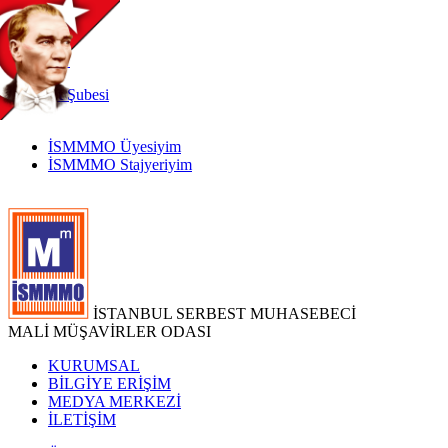
TR
|
EN
İnternet
Şubesi
İSMMMO Üyesiyim
İSMMMO Stajyeriyim
İSTANBUL SERBEST MUHASEBECİ
MALİ MÜŞAVİRLER ODASI
KURUMSAL
BİLGİYE ERİŞİM
MEDYA MERKEZİ
İLETİŞİM