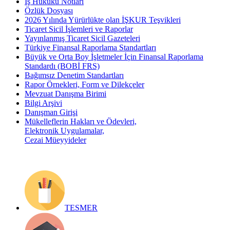
İş Hukuku Notları
Özlük Dosyası
2026 Yılında Yürürlükte olan İŞKUR Teşvikleri
Ticaret Sicil İşlemleri ve Raporlar
Yayınlanmış Ticaret Sicil Gazeteleri
Türkiye Finansal Raporlama Standartları
Büyük ve Orta Boy İşletmeler İçin Finansal Raporlama
Standardı (BOBİ FRS)
Bağımsız Denetim Standartları
Rapor Örnekleri, Form ve Dilekçeler
Mevzuat Danışma Birimi
Bilgi Arşivi
Danışman Girişi
Mükelleflerin Hakları ve Ödevleri,
Elektronik Uygulamalar,
Cezai Müeyyideler
TESMER