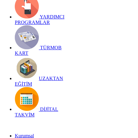
YARDIMCI
PROGRAMLAR
TÜRMOB
KART
UZAKTAN
EĞİTİM
DİJİTAL
TAKVİM
Kurumsal