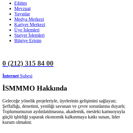
Eğitim
Mevzuat
Yayınlar
Medya Merkezi
Kariyer Merkezi
Üye İşlemleri
Stajyer İşlemleri
Bilgiye Erişim
0 (212)
315 84 00
İnternet
Şubesi
ÜYE İŞLEMLERİ
STAJYER İŞLEMLERİ
İSMMMO Hakkında
Geleceğe yönelik projeleriyle, üyelerinin gelişimini sağlayan;
Şeffaflığı, denetimi, yeniliği savunan ve çevre sorunlarına duyarlı;
Toplumumuzun aydınlatılmasına, akademik, mesleki kamuoyuyla
güçlü işbirliği yaparak ekonomik kalkınmaya katkı sunan, lider
kurum olmaktır.