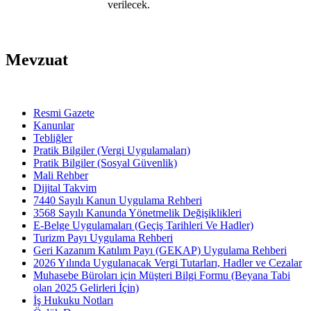
verilecek.
Mevzuat
Resmi Gazete
Kanunlar
Tebliğler
Pratik Bilgiler (Vergi Uygulamaları)
Pratik Bilgiler (Sosyal Güvenlik)
Mali Rehber
Dijital Takvim
7440 Sayılı Kanun Uygulama Rehberi
3568 Sayılı Kanunda Yönetmelik Değişiklikleri
E-Belge Uygulamaları (Geçiş Tarihleri Ve Hadler)
Turizm Payı Uygulama Rehberi
Geri Kazanım Katılım Payı (GEKAP) Uygulama Rehberi
2026 Yılında Uygulanacak Vergi Tutarları, Hadler ve Cezalar
Muhasebe Büroları için Müşteri Bilgi Formu (Beyana Tabi
olan 2025 Gelirleri İçin)
İş Hukuku Notları