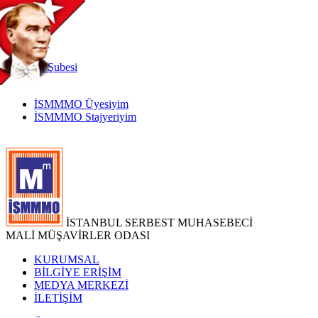
TR
|
EN
İnternet
Şubesi
İSMMMO Üyesiyim
İSMMMO Stajyeriyim
İSTANBUL SERBEST MUHASEBECİ
MALİ MÜŞAVİRLER ODASI
KURUMSAL
BİLGİYE ERİŞİM
MEDYA MERKEZİ
İLETİŞİM