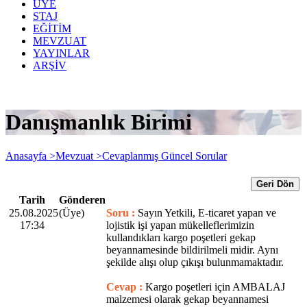
ÜYE
STAJ
EĞİTİM
MEVZUAT
YAYINLAR
ARŞİV
Danışmanlık Birimi
Anasayfa >
Mevzuat >
Cevaplanmış Güncel Sorular
Geri Dön
Tarih
Gönderen
25.08.2025
(Üye)
Soru :
Sayın Yetkili, E-ticaret yapan ve
17:34
lojistik işi yapan mükelleflerimizin
kullandıkları kargo poşetleri gekap
beyannamesinde bildirilmeli midir. Aynı
şekilde alışı olup çıkışı bulunmamaktadır.
Cevap :
Kargo poşetleri için AMBALAJ
malzemesi olarak gekap beyannamesi