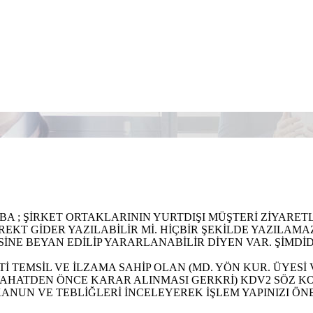
A ; ŞİRKET ORTAKLARININ YURTDIŞI MÜŞTERİ ZİYARETL
REKT GİDER YAZILABİLİR Mİ. HİÇBİR ŞEKİLDE YAZILAMAZ
NE BEYAN EDİLİP YARARLANABİLİR DİYEN VAR. ŞİMDİ
Tİ TEMSİL VE İLZAMA SAHİP OLAN (MD. YÖN KUR. ÜYESİ
EYAHATDEN ÖNCE KARAR ALINMASI GERKRİ) KDV2 SÖZ K
KANUN VE TEBLİĞLERİ İNCELEYEREK İŞLEM YAPINIZI ÖNE