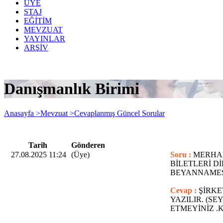
ÜYE
STAJ
EĞİTİM
MEVZUAT
YAYINLAR
ARŞİV
Danışmanlık Birimi
Anasayfa >
Mevzuat >
Cevaplanmış Güncel Sorular
Tarih
Gönderen
27.08.2025 11:24
(Üye)
Soru :
MERHAB
BİLETLERİ Dİ
BEYANNAMESİ
Cevap :
ŞİRKE
YAZILIR. (S
ETMEYİNİZ .