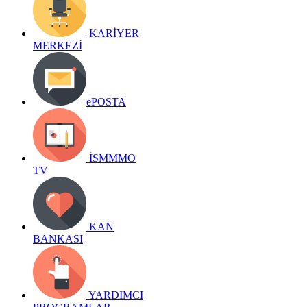
KARİYER
MERKEZİ
ePOSTA
İSMMMO
TV
KAN
BANKASI
YARDIMCI