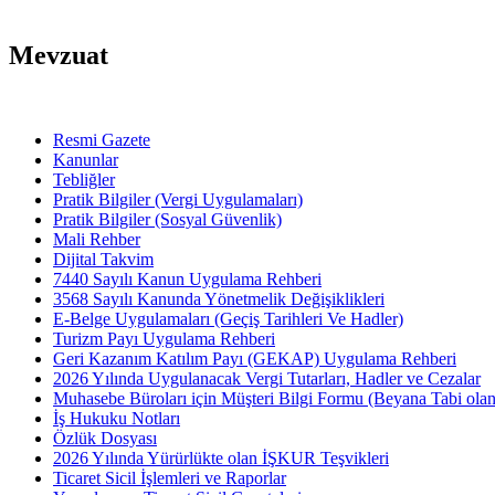
Mevzuat
Resmi Gazete
Kanunlar
Tebliğler
Pratik Bilgiler (Vergi Uygulamaları)
Pratik Bilgiler (Sosyal Güvenlik)
Mali Rehber
Dijital Takvim
7440 Sayılı Kanun Uygulama Rehberi
3568 Sayılı Kanunda Yönetmelik Değişiklikleri
E-Belge Uygulamaları (Geçiş Tarihleri Ve Hadler)
Turizm Payı Uygulama Rehberi
Geri Kazanım Katılım Payı (GEKAP) Uygulama Rehberi
2026 Yılında Uygulanacak Vergi Tutarları, Hadler ve Cezalar
Muhasebe Büroları için Müşteri Bilgi Formu (Beyana Tabi olan 
İş Hukuku Notları
Özlük Dosyası
2026 Yılında Yürürlükte olan İŞKUR Teşvikleri
Ticaret Sicil İşlemleri ve Raporlar