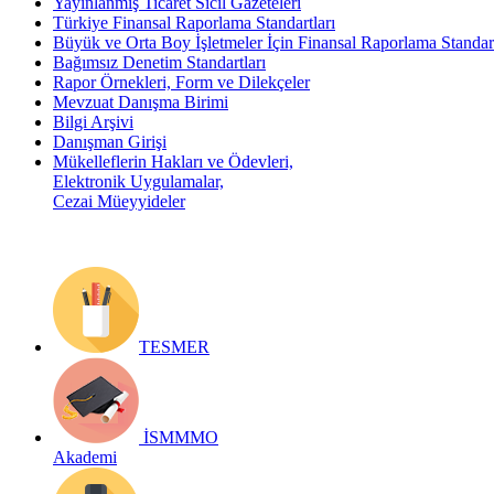
Yayınlanmış Ticaret Sicil Gazeteleri
Türkiye Finansal Raporlama Standartları
Büyük ve Orta Boy İşletmeler İçin Finansal Raporlama Stand
Bağımsız Denetim Standartları
Rapor Örnekleri, Form ve Dilekçeler
Mevzuat Danışma Birimi
Bilgi Arşivi
Danışman Girişi
Mükelleflerin Hakları ve Ödevleri,
Elektronik Uygulamalar,
Cezai Müeyyideler
TESMER
İSMMMO
Akademi