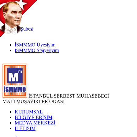
TR
|
EN
İnternet
Şubesi
İSMMMO Üyesiyim
İSMMMO Stajyeriyim
İSTANBUL SERBEST MUHASEBECİ
MALİ MÜŞAVİRLER ODASI
KURUMSAL
BİLGİYE ERİŞİM
MEDYA MERKEZİ
İLETİŞİM