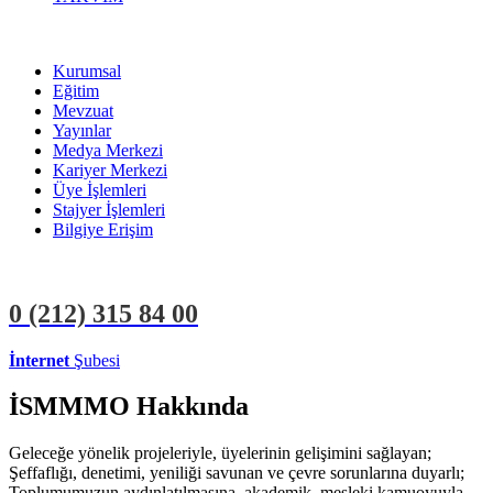
Kurumsal
Eğitim
Mevzuat
Yayınlar
Medya Merkezi
Kariyer Merkezi
Üye İşlemleri
Stajyer İşlemleri
Bilgiye Erişim
0 (212)
315 84 00
İnternet
Şubesi
ÜYE İŞLEMLERİ
STAJYER İŞLEMLERİ
İSMMMO Hakkında
Geleceğe yönelik projeleriyle, üyelerinin gelişimini sağlayan;
Şeffaflığı, denetimi, yeniliği savunan ve çevre sorunlarına duyarlı;
Toplumumuzun aydınlatılmasına, akademik, mesleki kamuoyuyla