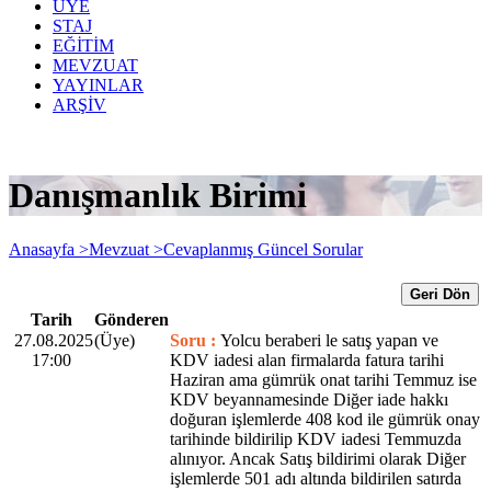
ÜYE
STAJ
EĞİTİM
MEVZUAT
YAYINLAR
ARŞİV
Danışmanlık Birimi
Anasayfa >
Mevzuat >
Cevaplanmış Güncel Sorular
Geri Dön
Tarih
Gönderen
27.08.2025
(Üye)
Soru :
Yolcu beraberi le satış yapan ve
17:00
KDV iadesi alan firmalarda fatura tarihi
Haziran ama gümrük onat tarihi Temmuz ise
KDV beyannamesinde Diğer iade hakkı
doğuran işlemlerde 408 kod ile gümrük onay
tarihinde bildirilip KDV iadesi Temmuzda
alınıyor. Ancak Satış bildirimi olarak Diğer
işlemlerde 501 adı altında bildirilen satırda