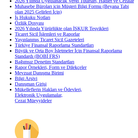
2026 Yılında Uygulanacak Vergi Tutarları, Hadler ve Cezalar
Muhasebe Büroları için Müşteri Bilgi Formu (Beyana Tabi
olan 2025 Gelirleri İçin)
İş Hukuku Notları
Özlük Dosyası
2026 Yılında Yürürlükte olan İŞKUR Teşvikleri
Ticaret Sicil İşlemleri ve Raporlar
Yayınlanmış Ticaret Sicil Gazeteleri
Türkiye Finansal Raporlama Standartları
Büyük ve Orta Boy İşletmeler İçin Finansal Raporlama
Standardı (BOBİ FRS)
Bağımsız Denetim Standartları
Rapor Örnekleri, Form ve Dilekçeler
Mevzuat Danışma Birimi
Bilgi Arşivi
Danışman Girişi
Mükelleflerin Hakları ve Ödevleri,
Elektronik Uygulamalar,
Cezai Müeyyideler