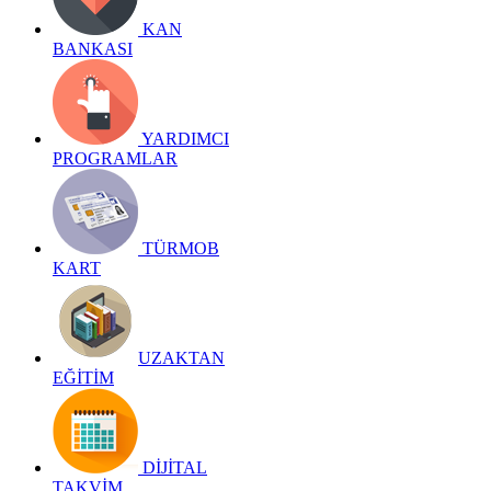
KAN
BANKASI
YARDIMCI
PROGRAMLAR
TÜRMOB
KART
UZAKTAN
EĞİTİM
DİJİTAL
TAKVİM