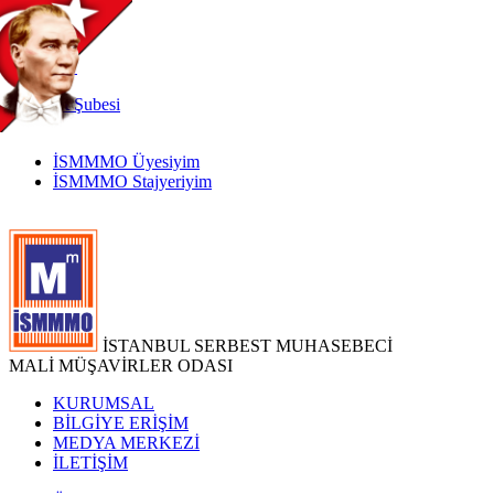
TR
|
EN
İnternet
Şubesi
İSMMMO Üyesiyim
İSMMMO Stajyeriyim
İSTANBUL SERBEST MUHASEBECİ
MALİ MÜŞAVİRLER ODASI
KURUMSAL
BİLGİYE ERİŞİM
MEDYA MERKEZİ
İLETİŞİM