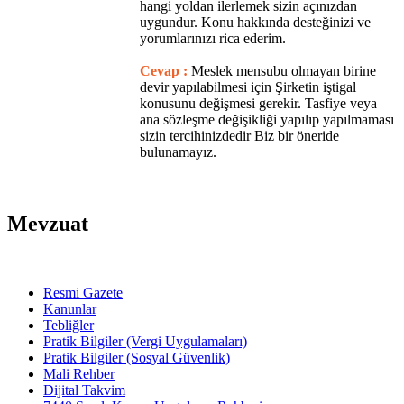
hangi yoldan ilerlemek sizin açınızdan
uygundur. Konu hakkında desteğinizi ve
yorumlarınızı rica ederim.
Cevap :
Meslek mensubu olmayan birine
devir yapılabilmesi için Şirketin iştigal
konusunu değişmesi gerekir. Tasfiye veya
ana sözleşme değişikliği yapılıp yapılmaması
sizin tercihinizdedir Biz bir öneride
bulunamayız.
Mevzuat
Resmi Gazete
Kanunlar
Tebliğler
Pratik Bilgiler (Vergi Uygulamaları)
Pratik Bilgiler (Sosyal Güvenlik)
Mali Rehber
Dijital Takvim