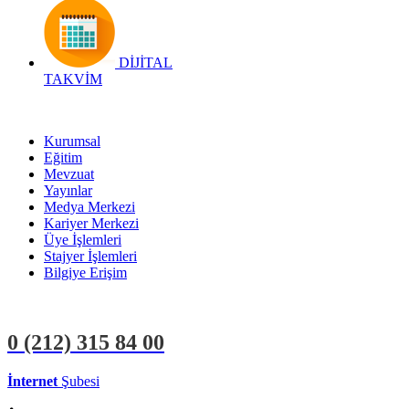
DİJİTAL
TAKVİM
Kurumsal
Eğitim
Mevzuat
Yayınlar
Medya Merkezi
Kariyer Merkezi
Üye İşlemleri
Stajyer İşlemleri
Bilgiye Erişim
0 (212)
315 84 00
İnternet
Şubesi
ÜYE İŞLEMLERİ
STAJYER İŞLEMLERİ