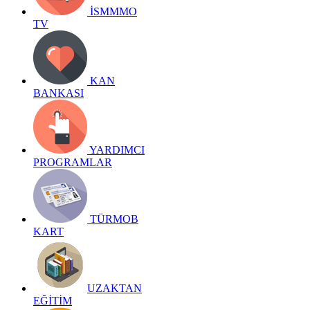
İSMMMO
TV
KAN
BANKASI
YARDIMCI
PROGRAMLAR
TÜRMOB
KART
UZAKTAN
EĞİTİM