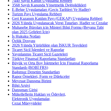
7440 Sayılı Kanun Uygulama Rehberi
3568 Sayılı Kanunda Yönetmelik Değişiklikleri
E-Belge Uygulamaları (Geçiş Tarihleri Ve Hadler)
Turizm Payı Uygulama Rehberi
Geri Kazanım Katılım Payı (GEKAP) Uygulama Rehberi
2026 Yılında Uygulanacak Vergi Tutarları, Hadler ve Cezalar
Muhasebe Büroları için Müşteri Bilgi Formu (Beyana Tabi
olan 2025 Gelirleri İçin)
İş Hukuku Notları
Özlük Dosyası
2026 Yılında Yürürlükte olan İŞKUR Teşvikleri
Ticaret Sicil İşlemleri ve Raporlar
Yayınlanmış Ticaret Sicil Gazeteleri
Türkiye Finansal Raporlama Standartları
Büyük ve Orta Boy İşletmeler İçin Finansal Raporlama
Standardı (BOBİ FRS)
Bağımsız Denetim Standartları
Rapor Örnekleri, Form ve Dilekçeler
Mevzuat Danışma Birimi
Bilgi Arşivi
Danışman Girişi
Mükelleflerin Hakları ve Ödevleri,
Elektronik Uygulamalar,
Cezai Müeyyideler