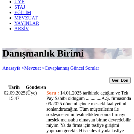
ÜYE
STAJ
EĞİTİM
MEVZUAT
YAYINLAR
ARŞİV
Danışmanlık Birimi
Anasayfa >
Mevzuat >
Cevaplanmış Güncel Sorular
Geri Dön
Tarih
Gönderen
02.09.2025
(Üye)
Soru :
14.01.2025 tarihinde açtığım ve Tek
15:47
Pay Sahibi olduğum .............A.Ş. firmasında
09/2025 dönemi içinde mesleki faaliyetimi
sonlandıracağım. Tüm müşterilerim ile
sözleşmelerimi fesih ettikten sonra firmayı
meslek mensubu olmayan birine devredebilir
miyim. Ya da firma için tasfiye girişimi
yapmam gerekir. Hisse devri yada tasfiye