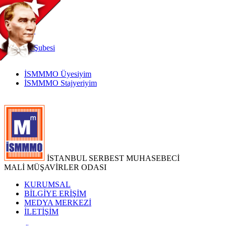
TR
|
EN
İnternet
Şubesi
İSMMMO Üyesiyim
İSMMMO Stajyeriyim
İSTANBUL SERBEST MUHASEBECİ
MALİ MÜŞAVİRLER ODASI
KURUMSAL
BİLGİYE ERİŞİM
MEDYA MERKEZİ
İLETİŞİM