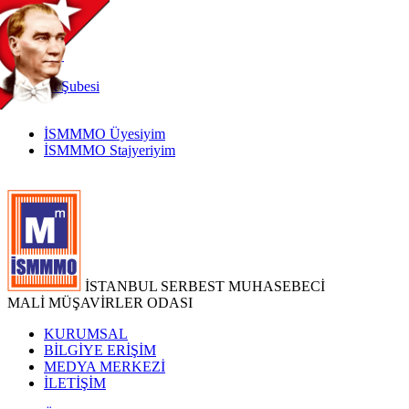
TR
|
EN
İnternet
Şubesi
İSMMMO Üyesiyim
İSMMMO Stajyeriyim
İSTANBUL SERBEST MUHASEBECİ
MALİ MÜŞAVİRLER ODASI
KURUMSAL
BİLGİYE ERİŞİM
MEDYA MERKEZİ
İLETİŞİM