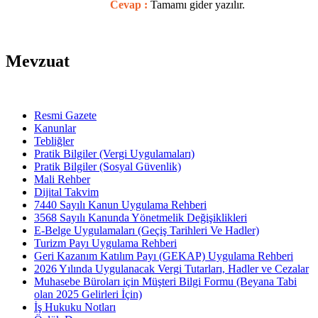
Cevap :
Tamamı gider yazılır.
Mevzuat
Resmi Gazete
Kanunlar
Tebliğler
Pratik Bilgiler (Vergi Uygulamaları)
Pratik Bilgiler (Sosyal Güvenlik)
Mali Rehber
Dijital Takvim
7440 Sayılı Kanun Uygulama Rehberi
3568 Sayılı Kanunda Yönetmelik Değişiklikleri
E-Belge Uygulamaları (Geçiş Tarihleri Ve Hadler)
Turizm Payı Uygulama Rehberi
Geri Kazanım Katılım Payı (GEKAP) Uygulama Rehberi
2026 Yılında Uygulanacak Vergi Tutarları, Hadler ve Cezalar
Muhasebe Büroları için Müşteri Bilgi Formu (Beyana Tabi
olan 2025 Gelirleri İçin)
İş Hukuku Notları