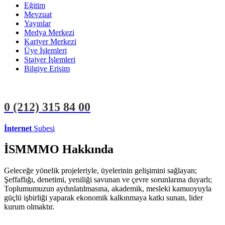
Eğitim
Mevzuat
Yayınlar
Medya Merkezi
Kariyer Merkezi
Üye İşlemleri
Stajyer İşlemleri
Bilgiye Erişim
0 (212)
315 84 00
İnternet
Şubesi
ÜYE İŞLEMLERİ
STAJYER İŞLEMLERİ
İSMMMO Hakkında
Geleceğe yönelik projeleriyle, üyelerinin gelişimini sağlayan;
Şeffaflığı, denetimi, yeniliği savunan ve çevre sorunlarına duyarlı;
Toplumumuzun aydınlatılmasına, akademik, mesleki kamuoyuyla
güçlü işbirliği yaparak ekonomik kalkınmaya katkı sunan, lider
kurum olmaktır.