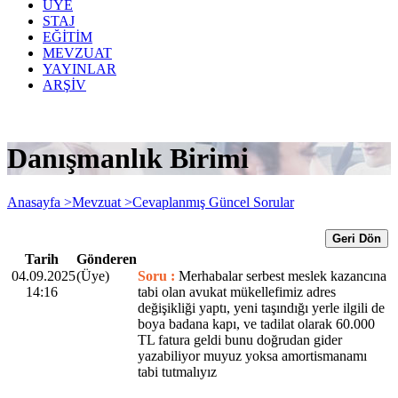
ÜYE
STAJ
EĞİTİM
MEVZUAT
YAYINLAR
ARŞİV
Danışmanlık Birimi
Anasayfa >
Mevzuat >
Cevaplanmış Güncel Sorular
Geri Dön
Tarih
Gönderen
04.09.2025
(Üye)
Soru :
Merhabalar serbest meslek kazancına
14:16
tabi olan avukat mükellefimiz adres
değişikliği yaptı, yeni taşındığı yerle ilgili de
boya badana kapı, ve tadilat olarak 60.000
TL fatura geldi bunu doğrudan gider
yazabiliyor muyuz yoksa amortismanamı
tabi tutmalıyız