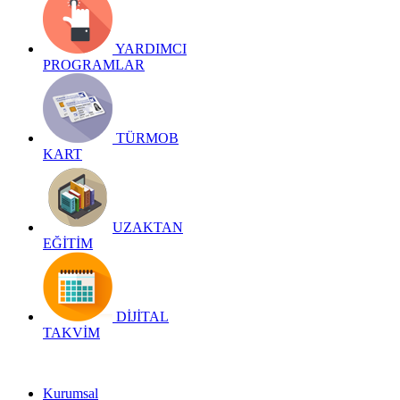
YARDIMCI
PROGRAMLAR
TÜRMOB
KART
UZAKTAN
EĞİTİM
DİJİTAL
TAKVİM
Kurumsal