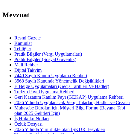
Mevzuat
Resmi Gazete
Kanunlar
Tebliğler
Pratik Bilgiler (Vergi Uygulamaları)
Pratik Bilgiler (Sosyal Güvenlik)
Mali Rehber
Dijital Takvim
7440 Sayılı Kanun Uygulama Rehberi
3568 Sayılı Kanunda Yönetmelik Değişiklikleri
E-Belge Uygulamaları (Geçiş Tarihleri Ve Hadler)
Turizm Payı Uygulama Rehberi
Geri Kazanım Katılım Payı (GEKAP) Uygulama Rehberi
2026 Yılında Uygulanacak Vergi Tutarları, Hadler ve Cezalar
Muhasebe Büroları için Müşteri Bilgi Formu (Beyana Tabi
olan 2025 Gelirleri İçin)
İş Hukuku Notları
Özlük Dosyası
2026 Yılında Yürürlükte olan İŞKUR Teşvikleri