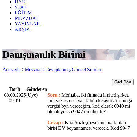
ÜYE
STAJ
EĞİTİM
MEVZUAT
YAYINLAR
ARŞİV
Danışmanlık Birimi
Anasayfa >
Mevzuat >
Cevaplanmış Güncel Sorular
Geri Dön
Tarih
Gönderen
08.09.2025
(Üye)
Soru :
Merhaba, iki firmada limited şirket.
09:19
kira sözleşmesi var. fatura kesiyorlar. damga
vergisi byn vereceğim. kod olarak 0040 mi
olmalı yoksa 9047 mi olmalı ?
Cevap :
Kira Sözleşmesi için taraflardan
birisi DV beyannamesi verecek. Kod 9047