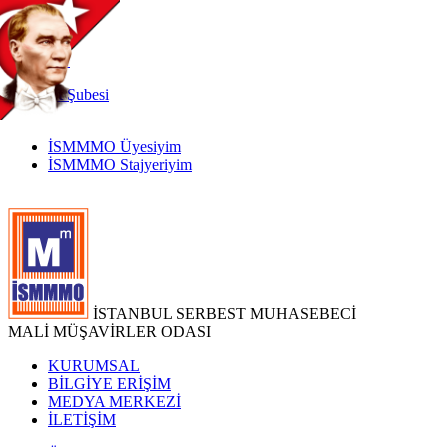
TR
|
EN
İnternet
Şubesi
İSMMMO Üyesiyim
İSMMMO Stajyeriyim
İSTANBUL SERBEST MUHASEBECİ
MALİ MÜŞAVİRLER ODASI
KURUMSAL
BİLGİYE ERİŞİM
MEDYA MERKEZİ
İLETİŞİM