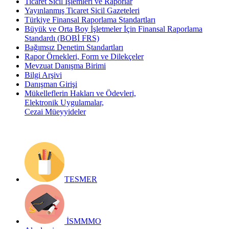
Ticaret Sicil İşlemleri ve Raporlar
Yayınlanmış Ticaret Sicil Gazeteleri
Türkiye Finansal Raporlama Standartları
Büyük ve Orta Boy İşletmeler İçin Finansal Raporlama
Standardı (BOBİ FRS)
Bağımsız Denetim Standartları
Rapor Örnekleri, Form ve Dilekçeler
Mevzuat Danışma Birimi
Bilgi Arşivi
Danışman Girişi
Mükelleflerin Hakları ve Ödevleri,
Elektronik Uygulamalar,
Cezai Müeyyideler
TESMER
İSMMMO