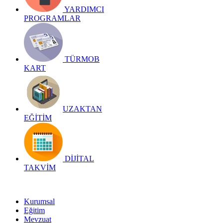
YARDIMCI
PROGRAMLAR
TÜRMOB
KART
UZAKTAN
EĞİTİM
DİJİTAL
TAKVİM
Kurumsal
Eğitim
Mevzuat