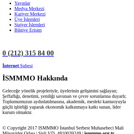
Yayınlar
Medya Merkezi
Kariyer Merkezi
Üye İşlemleri
Stajyer İşlemleri
Bilgiye Erişim
0 (212)
315 84 00
İnternet
Şubesi
ÜYE İŞLEMLERİ
STAJYER İŞLEMLERİ
İSMMMO Hakkında
Geleceğe yönelik projeleriyle, üyelerinin gelişimini sağlayan;
Şeffaflığı, denetimi, yeniliği savunan ve çevre sorunlarına duyarlı;
Toplumumuzun aydınlatılmasına, akademik, mesleki kamuoyuyla
güçlü işbirliği yaparak ekonomik kalkınmaya katkı sunan, lider
kurum olmaktır.
© Copyright 2017 ISMMMO İstanbul Serbest Muhasebeci Mali
Müşavirler Odası | Şişli VD. 4810039249 |
ismmmo.org.tr