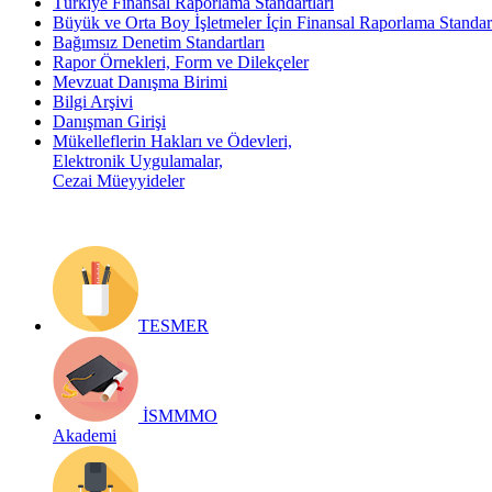
Türkiye Finansal Raporlama Standartları
Büyük ve Orta Boy İşletmeler İçin Finansal Raporlama Stand
Bağımsız Denetim Standartları
Rapor Örnekleri, Form ve Dilekçeler
Mevzuat Danışma Birimi
Bilgi Arşivi
Danışman Girişi
Mükelleflerin Hakları ve Ödevleri,
Elektronik Uygulamalar,
Cezai Müeyyideler
TESMER
İSMMMO
Akademi