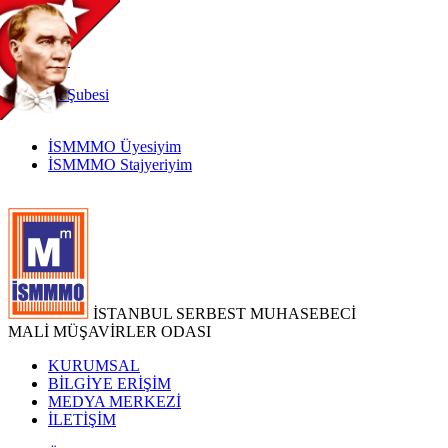
TR
|
EN
İnternet
Şubesi
İSMMMO Üyesiyim
İSMMMO Stajyeriyim
İSTANBUL SERBEST MUHASEBECİ
MALİ MÜŞAVİRLER ODASI
KURUMSAL
BİLGİYE ERİŞİM
MEDYA MERKEZİ
İLETİŞİM