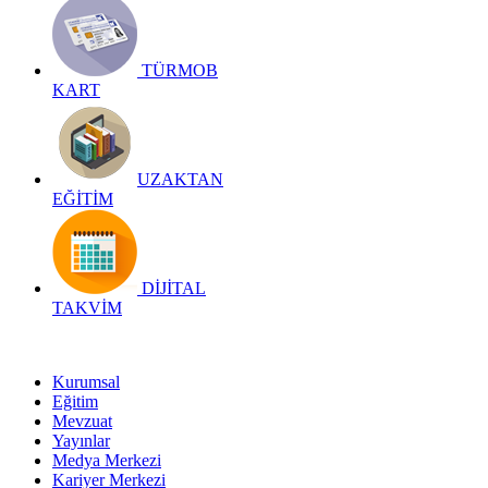
TÜRMOB
KART
UZAKTAN
EĞİTİM
DİJİTAL
TAKVİM
Kurumsal
Eğitim
Mevzuat
Yayınlar
Medya Merkezi
Kariyer Merkezi