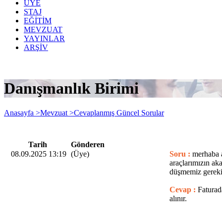
ÜYE
STAJ
EĞİTİM
MEVZUAT
YAYINLAR
ARŞİV
Danışmanlık Birimi
Anasayfa >
Mevzuat >
Cevaplanmış Güncel Sorular
Tarih
Gönderen
08.09.2025 13:19
(Üye)
Soru :
merhaba a
araçlarımızın aka
düşmemiz gereki
Cevap :
Faturad
alınır.