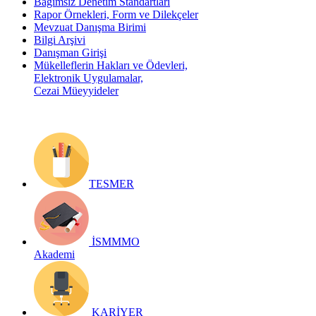
Bağımsız Denetim Standartları
Rapor Örnekleri, Form ve Dilekçeler
Mevzuat Danışma Birimi
Bilgi Arşivi
Danışman Girişi
Mükelleflerin Hakları ve Ödevleri,
Elektronik Uygulamalar,
Cezai Müeyyideler
TESMER
İSMMMO
Akademi
KARİYER