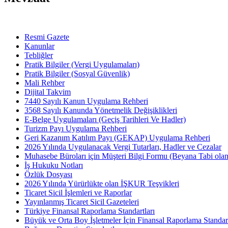
Resmi Gazete
Kanunlar
Tebliğler
Pratik Bilgiler (Vergi Uygulamaları)
Pratik Bilgiler (Sosyal Güvenlik)
Mali Rehber
Dijital Takvim
7440 Sayılı Kanun Uygulama Rehberi
3568 Sayılı Kanunda Yönetmelik Değişiklikleri
E-Belge Uygulamaları (Geçiş Tarihleri Ve Hadler)
Turizm Payı Uygulama Rehberi
Geri Kazanım Katılım Payı (GEKAP) Uygulama Rehberi
2026 Yılında Uygulanacak Vergi Tutarları, Hadler ve Cezalar
Muhasebe Büroları için Müşteri Bilgi Formu (Beyana Tabi olan 
İş Hukuku Notları
Özlük Dosyası
2026 Yılında Yürürlükte olan İŞKUR Teşvikleri
Ticaret Sicil İşlemleri ve Raporlar
Yayınlanmış Ticaret Sicil Gazeteleri
Türkiye Finansal Raporlama Standartları
Büyük ve Orta Boy İşletmeler İçin Finansal Raporlama Stand