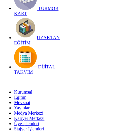
TÜRMOB
KART
UZAKTAN
EĞİTİM
DİJİTAL
TAKVİM
Kurumsal
Eğitim
Mevzuat
Yayınlar
Medya Merkezi
Kariyer Merkezi
Üye İşlemleri
Stajyer İşlemleri