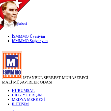
TR
|
EN
İnternet
Şubesi
İSMMMO Üyesiyim
İSMMMO Stajyeriyim
İSTANBUL SERBEST MUHASEBECİ
MALİ MÜŞAVİRLER ODASI
KURUMSAL
BİLGİYE ERİŞİM
MEDYA MERKEZİ
İLETİŞİM