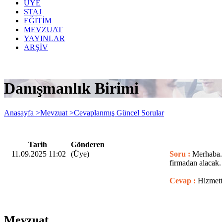
ÜYE
STAJ
EĞİTİM
MEVZUAT
YAYINLAR
ARŞİV
Danışmanlık Birimi
Anasayfa >
Mevzuat >
Cevaplanmış Güncel Sorular
Tarih
Gönderen
11.09.2025 11:02
(Üye)
Soru :
Merhaba. 
firmadan alacak.
Cevap :
Hizmett
Mevzuat