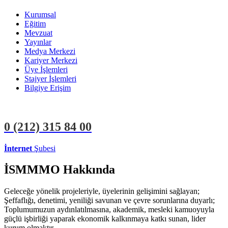
Kurumsal
Eğitim
Mevzuat
Yayınlar
Medya Merkezi
Kariyer Merkezi
Üye İşlemleri
Stajyer İşlemleri
Bilgiye Erişim
0 (212)
315 84 00
İnternet
Şubesi
ÜYE İŞLEMLERİ
STAJYER İŞLEMLERİ
İSMMMO Hakkında
Geleceğe yönelik projeleriyle, üyelerinin gelişimini sağlayan;
Şeffaflığı, denetimi, yeniliği savunan ve çevre sorunlarına duyarlı;
Toplumumuzun aydınlatılmasına, akademik, mesleki kamuoyuyla
güçlü işbirliği yaparak ekonomik kalkınmaya katkı sunan, lider
kurum olmaktır.