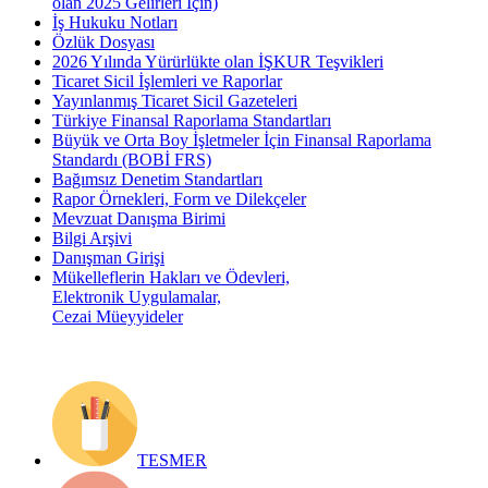
olan 2025 Gelirleri İçin)
İş Hukuku Notları
Özlük Dosyası
2026 Yılında Yürürlükte olan İŞKUR Teşvikleri
Ticaret Sicil İşlemleri ve Raporlar
Yayınlanmış Ticaret Sicil Gazeteleri
Türkiye Finansal Raporlama Standartları
Büyük ve Orta Boy İşletmeler İçin Finansal Raporlama
Standardı (BOBİ FRS)
Bağımsız Denetim Standartları
Rapor Örnekleri, Form ve Dilekçeler
Mevzuat Danışma Birimi
Bilgi Arşivi
Danışman Girişi
Mükelleflerin Hakları ve Ödevleri,
Elektronik Uygulamalar,
Cezai Müeyyideler
TESMER