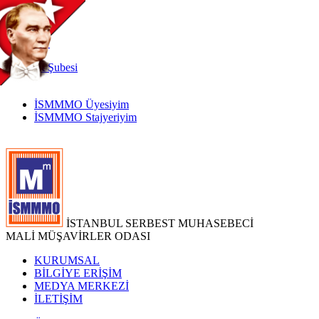
TR
|
EN
İnternet
Şubesi
İSMMMO Üyesiyim
İSMMMO Stajyeriyim
İSTANBUL SERBEST MUHASEBECİ
MALİ MÜŞAVİRLER ODASI
KURUMSAL
BİLGİYE ERİŞİM
MEDYA MERKEZİ
İLETİŞİM