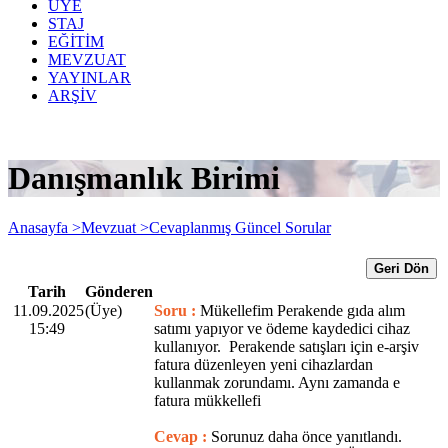
ÜYE
STAJ
EĞİTİM
MEVZUAT
YAYINLAR
ARŞİV
Danışmanlık Birimi
Anasayfa >
Mevzuat >
Cevaplanmış Güncel Sorular
Geri Dön
Tarih
Gönderen
11.09.2025
(Üye)
Soru :
Mükellefim Perakende gıda alım
15:49
satımı yapıyor ve ödeme kaydedici cihaz
kullanıyor. Perakende satışları için e-arşiv
fatura düzenleyen yeni cihazlardan
kullanmak zorundamı. Aynı zamanda e
fatura mükkellefi
Cevap :
Sorunuz daha önce yanıtlandı.