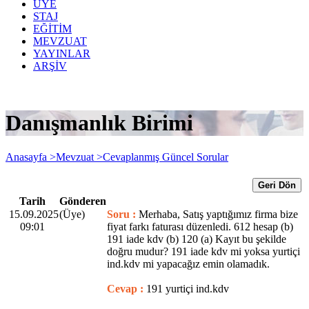
ÜYE
STAJ
EĞİTİM
MEVZUAT
YAYINLAR
ARŞİV
Danışmanlık Birimi
Anasayfa >
Mevzuat >
Cevaplanmış Güncel Sorular
Geri Dön
Tarih
Gönderen
15.09.2025
(Üye)
Soru :
Merhaba, Satış yaptığımız firma bize
09:01
fiyat farkı faturası düzenledi. 612 hesap (b)
191 iade kdv (b) 120 (a) Kayıt bu şekilde
doğru mudur? 191 iade kdv mi yoksa yurtiçi
ind.kdv mi yapacağız emin olamadık.
Cevap :
191 yurtiçi ind.kdv