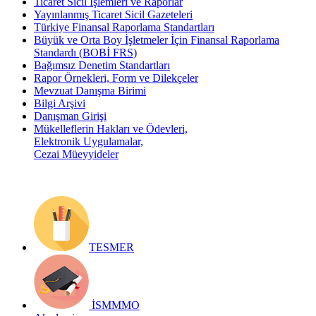
Ticaret Sicil İşlemleri ve Raporlar
Yayınlanmış Ticaret Sicil Gazeteleri
Türkiye Finansal Raporlama Standartları
Büyük ve Orta Boy İşletmeler İçin Finansal Raporlama
Standardı (BOBİ FRS)
Bağımsız Denetim Standartları
Rapor Örnekleri, Form ve Dilekçeler
Mevzuat Danışma Birimi
Bilgi Arşivi
Danışman Girişi
Mükelleflerin Hakları ve Ödevleri,
Elektronik Uygulamalar,
Cezai Müeyyideler
TESMER
İSMMMO