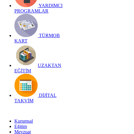
YARDIMCI
PROGRAMLAR
TÜRMOB
KART
UZAKTAN
EĞİTİM
DİJİTAL
TAKVİM
Kurumsal
Eğitim
Mevzuat