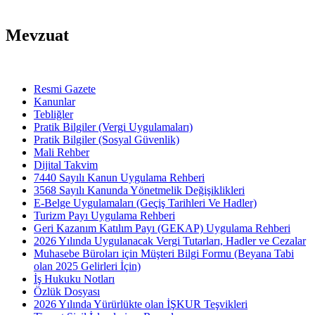
Mevzuat
Resmi Gazete
Kanunlar
Tebliğler
Pratik Bilgiler (Vergi Uygulamaları)
Pratik Bilgiler (Sosyal Güvenlik)
Mali Rehber
Dijital Takvim
7440 Sayılı Kanun Uygulama Rehberi
3568 Sayılı Kanunda Yönetmelik Değişiklikleri
E-Belge Uygulamaları (Geçiş Tarihleri Ve Hadler)
Turizm Payı Uygulama Rehberi
Geri Kazanım Katılım Payı (GEKAP) Uygulama Rehberi
2026 Yılında Uygulanacak Vergi Tutarları, Hadler ve Cezalar
Muhasebe Büroları için Müşteri Bilgi Formu (Beyana Tabi
olan 2025 Gelirleri İçin)
İş Hukuku Notları
Özlük Dosyası
2026 Yılında Yürürlükte olan İŞKUR Teşvikleri