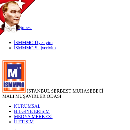
TR
|
EN
İnternet
Şubesi
İSMMMO Üyesiyim
İSMMMO Stajyeriyim
İSTANBUL SERBEST MUHASEBECİ
MALİ MÜŞAVİRLER ODASI
KURUMSAL
BİLGİYE ERİŞİM
MEDYA MERKEZİ
İLETİŞİM