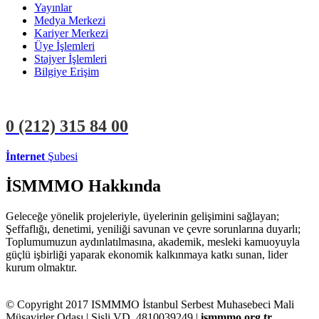
Yayınlar
Medya Merkezi
Kariyer Merkezi
Üye İşlemleri
Stajyer İşlemleri
Bilgiye Erişim
0 (212)
315 84 00
İnternet
Şubesi
ÜYE İŞLEMLERİ
STAJYER İŞLEMLERİ
İSMMMO Hakkında
Geleceğe yönelik projeleriyle, üyelerinin gelişimini sağlayan;
Şeffaflığı, denetimi, yeniliği savunan ve çevre sorunlarına duyarlı;
Toplumumuzun aydınlatılmasına, akademik, mesleki kamuoyuyla
güçlü işbirliği yaparak ekonomik kalkınmaya katkı sunan, lider
kurum olmaktır.
© Copyright 2017 ISMMMO İstanbul Serbest Muhasebeci Mali
Müşavirler Odası | Şişli VD. 4810039249 |
ismmmo.org.tr