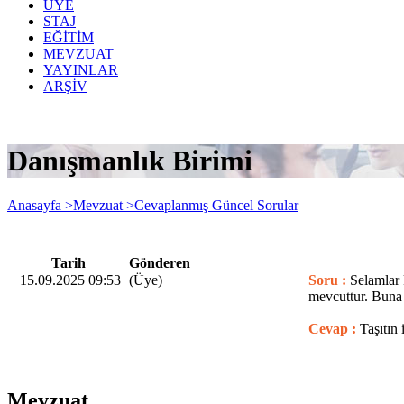
ÜYE
STAJ
EĞİTİM
MEVZUAT
YAYINLAR
ARŞİV
Danışmanlık Birimi
Anasayfa >
Mevzuat >
Cevaplanmış Güncel Sorular
Tarih
Gönderen
15.09.2025 09:53
(Üye)
Soru :
Selamlar 
mevcuttur. Buna g
Cevap :
Taşıtın 
Mevzuat