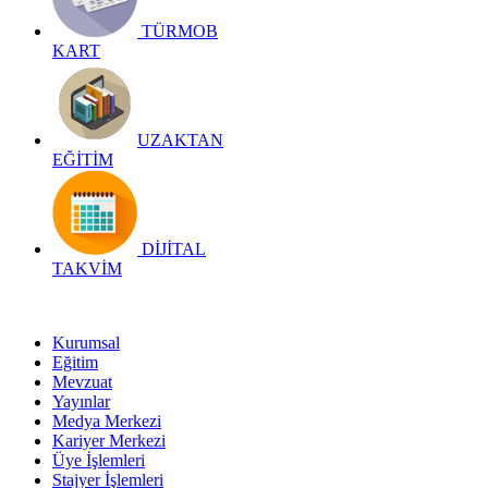
TÜRMOB
KART
UZAKTAN
EĞİTİM
DİJİTAL
TAKVİM
Kurumsal
Eğitim
Mevzuat
Yayınlar
Medya Merkezi
Kariyer Merkezi
Üye İşlemleri
Stajyer İşlemleri