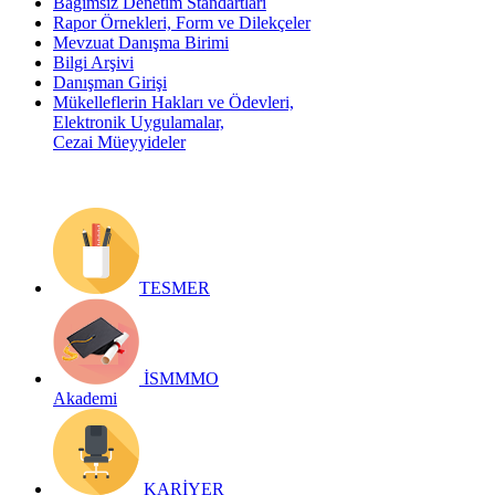
Bağımsız Denetim Standartları
Rapor Örnekleri, Form ve Dilekçeler
Mevzuat Danışma Birimi
Bilgi Arşivi
Danışman Girişi
Mükelleflerin Hakları ve Ödevleri,
Elektronik Uygulamalar,
Cezai Müeyyideler
TESMER
İSMMMO
Akademi
KARİYER