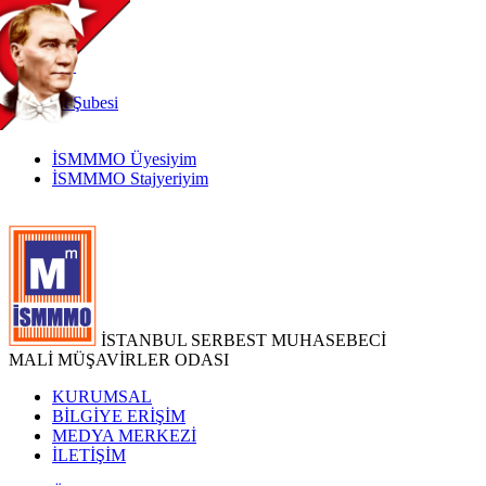
TR
|
EN
İnternet
Şubesi
İSMMMO Üyesiyim
İSMMMO Stajyeriyim
İSTANBUL SERBEST MUHASEBECİ
MALİ MÜŞAVİRLER ODASI
KURUMSAL
BİLGİYE ERİŞİM
MEDYA MERKEZİ
İLETİŞİM