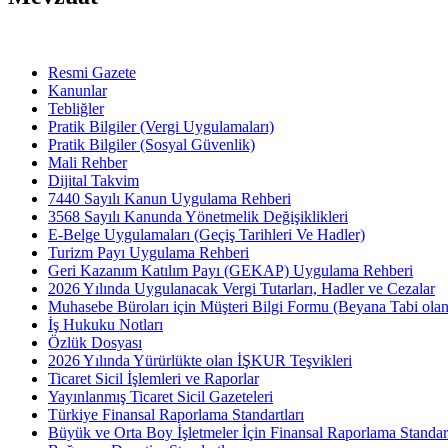
Resmi Gazete
Kanunlar
Tebliğler
Pratik Bilgiler (Vergi Uygulamaları)
Pratik Bilgiler (Sosyal Güvenlik)
Mali Rehber
Dijital Takvim
7440 Sayılı Kanun Uygulama Rehberi
3568 Sayılı Kanunda Yönetmelik Değişiklikleri
E-Belge Uygulamaları (Geçiş Tarihleri Ve Hadler)
Turizm Payı Uygulama Rehberi
Geri Kazanım Katılım Payı (GEKAP) Uygulama Rehberi
2026 Yılında Uygulanacak Vergi Tutarları, Hadler ve Cezalar
Muhasebe Büroları için Müşteri Bilgi Formu (Beyana Tabi olan 
İş Hukuku Notları
Özlük Dosyası
2026 Yılında Yürürlükte olan İŞKUR Teşvikleri
Ticaret Sicil İşlemleri ve Raporlar
Yayınlanmış Ticaret Sicil Gazeteleri
Türkiye Finansal Raporlama Standartları
Büyük ve Orta Boy İşletmeler İçin Finansal Raporlama Stand