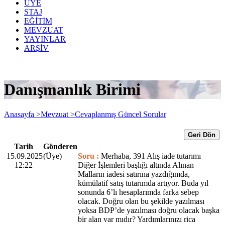
ÜYE
STAJ
EĞİTİM
MEVZUAT
YAYINLAR
ARŞİV
Danışmanlık Birimi
Anasayfa >
Mevzuat >
Cevaplanmış Güncel Sorular
Geri Dön
Tarih
Gönderen
15.09.2025
(Üye)
Soru :
Merhaba, 391 Alış iade tutarımı
12:22
Diğer İşlemleri başlığı altında Alınan
Malların iadesi satırına yazdığımda,
kümülatif satış tutarımda artıyor. Buda yıl
sonunda 6’lı hesaplarımda farka sebep
olacak. Doğru olan bu şekilde yazılması
yoksa BDP’de yazılması doğru olacak başka
bir alan var mıdır? Yardımlarınızı rica