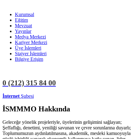
Kurumsal
Eğitim
Mevzuat
Yayınlar
Medya Merkezi
Kariyer Merkezi
Üye İşlemleri
Stajyer İşlemleri
Bilgiye Erişim
0 (212)
315 84 00
İnternet
Şubesi
ÜYE İŞLEMLERİ
STAJYER İŞLEMLERİ
İSMMMO Hakkında
Geleceğe yönelik projeleriyle, üyelerinin gelişimini sağlayan;
Şeffaflığı, denetimi, yeniliği savunan ve çevre sorunlarına duyarlı;
Toplumumuzun aydınlatılmasına, akademik, mesleki kamuoyuyla
güçlü işbirliği yaparak ekonomik kalkınmaya katkı sunan, lider