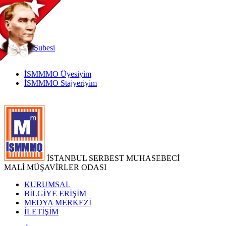
TR
|
EN
İnternet
Şubesi
İSMMMO Üyesiyim
İSMMMO Stajyeriyim
İSTANBUL SERBEST MUHASEBECİ
MALİ MÜŞAVİRLER ODASI
KURUMSAL
BİLGİYE ERİŞİM
MEDYA MERKEZİ
İLETİŞİM