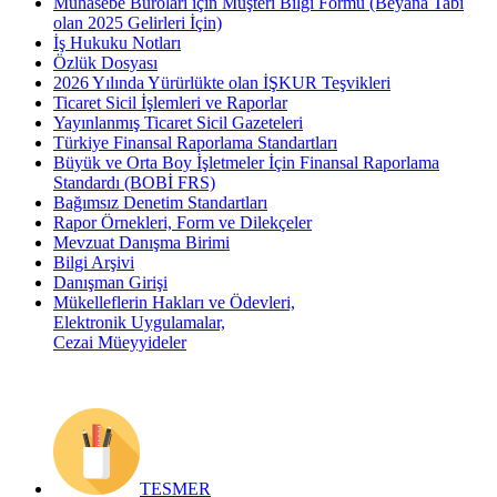
Muhasebe Büroları için Müşteri Bilgi Formu (Beyana Tabi
olan 2025 Gelirleri İçin)
İş Hukuku Notları
Özlük Dosyası
2026 Yılında Yürürlükte olan İŞKUR Teşvikleri
Ticaret Sicil İşlemleri ve Raporlar
Yayınlanmış Ticaret Sicil Gazeteleri
Türkiye Finansal Raporlama Standartları
Büyük ve Orta Boy İşletmeler İçin Finansal Raporlama
Standardı (BOBİ FRS)
Bağımsız Denetim Standartları
Rapor Örnekleri, Form ve Dilekçeler
Mevzuat Danışma Birimi
Bilgi Arşivi
Danışman Girişi
Mükelleflerin Hakları ve Ödevleri,
Elektronik Uygulamalar,
Cezai Müeyyideler
TESMER