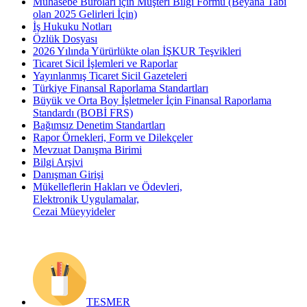
Muhasebe Büroları için Müşteri Bilgi Formu (Beyana Tabi
olan 2025 Gelirleri İçin)
İş Hukuku Notları
Özlük Dosyası
2026 Yılında Yürürlükte olan İŞKUR Teşvikleri
Ticaret Sicil İşlemleri ve Raporlar
Yayınlanmış Ticaret Sicil Gazeteleri
Türkiye Finansal Raporlama Standartları
Büyük ve Orta Boy İşletmeler İçin Finansal Raporlama
Standardı (BOBİ FRS)
Bağımsız Denetim Standartları
Rapor Örnekleri, Form ve Dilekçeler
Mevzuat Danışma Birimi
Bilgi Arşivi
Danışman Girişi
Mükelleflerin Hakları ve Ödevleri,
Elektronik Uygulamalar,
Cezai Müeyyideler
TESMER