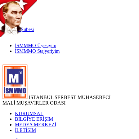
TR
|
EN
İnternet
Şubesi
İSMMMO Üyesiyim
İSMMMO Stajyeriyim
İSTANBUL SERBEST MUHASEBECİ
MALİ MÜŞAVİRLER ODASI
KURUMSAL
BİLGİYE ERİŞİM
MEDYA MERKEZİ
İLETİŞİM