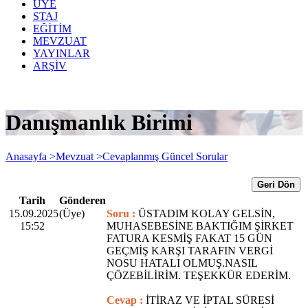
ÜYE
STAJ
EĞİTİM
MEVZUAT
YAYINLAR
ARŞİV
Danışmanlık Birimi
Anasayfa >
Mevzuat >
Cevaplanmış Güncel Sorular
Geri Dön
Tarih
Gönderen
15.09.2025
(Üye)
Soru :
ÜSTADIM KOLAY GELSİN,
15:52
MUHASEBESİNE BAKTIĞIM ŞİRKET
FATURA KESMİŞ FAKAT 15 GÜN
GEÇMİŞ KARŞI TARAFIN VERGİ
NOSU HATALI OLMUŞ.NASIL
ÇÖZEBİLİRİM. TEŞEKKÜR EDERİM.
Cevap :
İTİRAZ VE İPTAL SÜRESİ