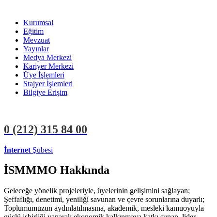
Kurumsal
Eğitim
Mevzuat
Yayınlar
Medya Merkezi
Kariyer Merkezi
Üye İşlemleri
Stajyer İşlemleri
Bilgiye Erişim
0 (212)
315 84 00
İnternet
Şubesi
ÜYE İŞLEMLERİ
STAJYER İŞLEMLERİ
İSMMMO Hakkında
Geleceğe yönelik projeleriyle, üyelerinin gelişimini sağlayan;
Şeffaflığı, denetimi, yeniliği savunan ve çevre sorunlarına duyarlı;
Toplumumuzun aydınlatılmasına, akademik, mesleki kamuoyuyla
güçlü işbirliği yaparak ekonomik kalkınmaya katkı sunan, lider