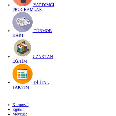
YARDIMCI
PROGRAMLAR
TÜRMOB
KART
UZAKTAN
EĞİTİM
DİJİTAL
TAKVİM
Kurumsal
Eğitim
Mevzuat