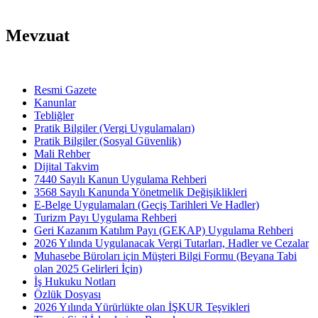
Mevzuat
Resmi Gazete
Kanunlar
Tebliğler
Pratik Bilgiler (Vergi Uygulamaları)
Pratik Bilgiler (Sosyal Güvenlik)
Mali Rehber
Dijital Takvim
7440 Sayılı Kanun Uygulama Rehberi
3568 Sayılı Kanunda Yönetmelik Değişiklikleri
E-Belge Uygulamaları (Geçiş Tarihleri Ve Hadler)
Turizm Payı Uygulama Rehberi
Geri Kazanım Katılım Payı (GEKAP) Uygulama Rehberi
2026 Yılında Uygulanacak Vergi Tutarları, Hadler ve Cezalar
Muhasebe Büroları için Müşteri Bilgi Formu (Beyana Tabi
olan 2025 Gelirleri İçin)
İş Hukuku Notları
Özlük Dosyası
2026 Yılında Yürürlükte olan İŞKUR Teşvikleri