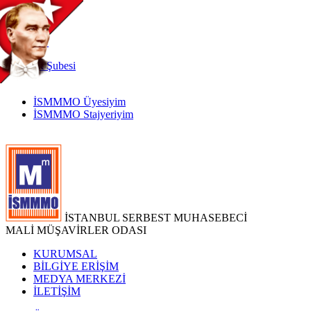
TR
|
EN
İnternet
Şubesi
İSMMMO Üyesiyim
İSMMMO Stajyeriyim
İSTANBUL SERBEST MUHASEBECİ
MALİ MÜŞAVİRLER ODASI
KURUMSAL
BİLGİYE ERİŞİM
MEDYA MERKEZİ
İLETİŞİM