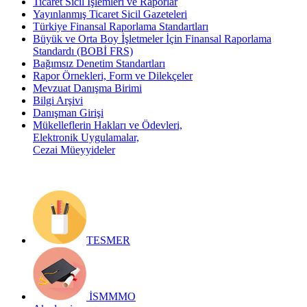
Ticaret Sicil İşlemleri ve Raporlar
Yayınlanmış Ticaret Sicil Gazeteleri
Türkiye Finansal Raporlama Standartları
Büyük ve Orta Boy İşletmeler İçin Finansal Raporlama
Standardı (BOBİ FRS)
Bağımsız Denetim Standartları
Rapor Örnekleri, Form ve Dilekçeler
Mevzuat Danışma Birimi
Bilgi Arşivi
Danışman Girişi
Mükelleflerin Hakları ve Ödevleri,
Elektronik Uygulamalar,
Cezai Müeyyideler
TESMER
İSMMMO