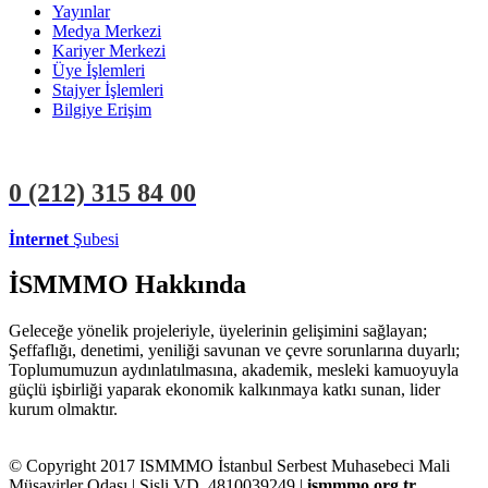
Yayınlar
Medya Merkezi
Kariyer Merkezi
Üye İşlemleri
Stajyer İşlemleri
Bilgiye Erişim
0 (212)
315 84 00
İnternet
Şubesi
ÜYE İŞLEMLERİ
STAJYER İŞLEMLERİ
İSMMMO Hakkında
Geleceğe yönelik projeleriyle, üyelerinin gelişimini sağlayan;
Şeffaflığı, denetimi, yeniliği savunan ve çevre sorunlarına duyarlı;
Toplumumuzun aydınlatılmasına, akademik, mesleki kamuoyuyla
güçlü işbirliği yaparak ekonomik kalkınmaya katkı sunan, lider
kurum olmaktır.
© Copyright 2017 ISMMMO İstanbul Serbest Muhasebeci Mali
Müşavirler Odası | Şişli VD. 4810039249 |
ismmmo.org.tr