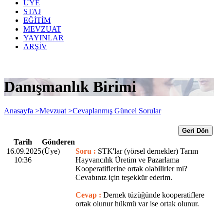
ÜYE
STAJ
EĞİTİM
MEVZUAT
YAYINLAR
ARŞİV
Danışmanlık Birimi
Anasayfa >
Mevzuat >
Cevaplanmış Güncel Sorular
Geri Dön
Tarih
Gönderen
16.09.2025
(Üye)
Soru :
STK'lar (yörsel dernekler) Tarım
10:36
Hayvancılık Üretim ve Pazarlama
Kooperatiflerine ortak olabilirler mi?
Cevabınız için teşekkür ederim.
Cevap :
Dernek tüzüğünde kooperatiflere
ortak olunur hükmü var ise ortak olunur.