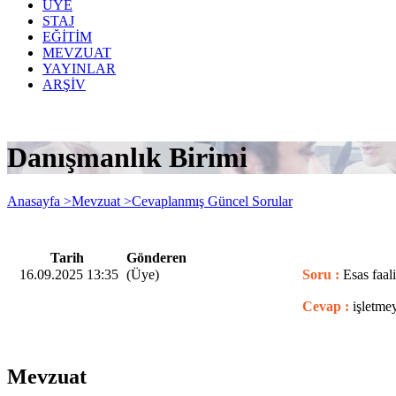
ÜYE
STAJ
EĞİTİM
MEVZUAT
YAYINLAR
ARŞİV
Danışmanlık Birimi
Anasayfa >
Mevzuat >
Cevaplanmış Güncel Sorular
Tarih
Gönderen
16.09.2025 13:35
(Üye)
Soru :
Esas faal
Cevap :
işletme
Mevzuat