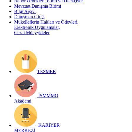
Rapor Örnekleri, Form ve Dilekçeler
Mevzuat Danışma Birimi
Bilgi Arşivi
Danışman Girişi
Mükelleflerin Hakları ve Ödevleri,
Elektronik Uygulamalar,
Cezai Müeyyideler
TESMER
İSMMMO
Akademi
KARİYER
MERKEZİ