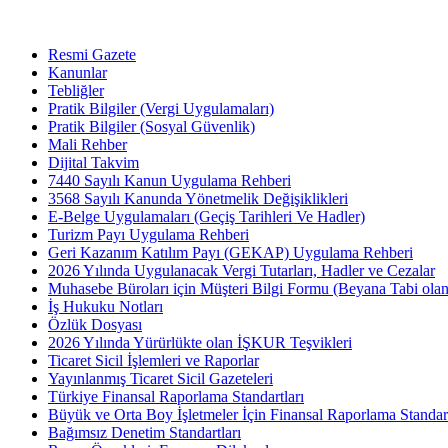
Resmi Gazete
Kanunlar
Tebliğler
Pratik Bilgiler (Vergi Uygulamaları)
Pratik Bilgiler (Sosyal Güvenlik)
Mali Rehber
Dijital Takvim
7440 Sayılı Kanun Uygulama Rehberi
3568 Sayılı Kanunda Yönetmelik Değişiklikleri
E-Belge Uygulamaları (Geçiş Tarihleri Ve Hadler)
Turizm Payı Uygulama Rehberi
Geri Kazanım Katılım Payı (GEKAP) Uygulama Rehberi
2026 Yılında Uygulanacak Vergi Tutarları, Hadler ve Cezalar
Muhasebe Büroları için Müşteri Bilgi Formu (Beyana Tabi olan 
İş Hukuku Notları
Özlük Dosyası
2026 Yılında Yürürlükte olan İŞKUR Teşvikleri
Ticaret Sicil İşlemleri ve Raporlar
Yayınlanmış Ticaret Sicil Gazeteleri
Türkiye Finansal Raporlama Standartları
Büyük ve Orta Boy İşletmeler İçin Finansal Raporlama Stand
Bağımsız Denetim Standartları