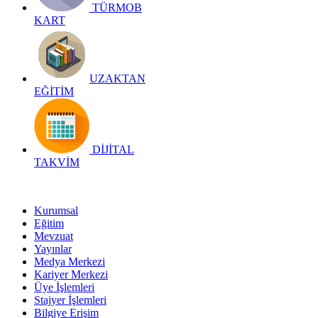
TÜRMOB
KART
UZAKTAN
EĞİTİM
DİJİTAL
TAKVİM
Kurumsal
Eğitim
Mevzuat
Yayınlar
Medya Merkezi
Kariyer Merkezi
Üye İşlemleri
Stajyer İşlemleri
Bilgiye Erişim