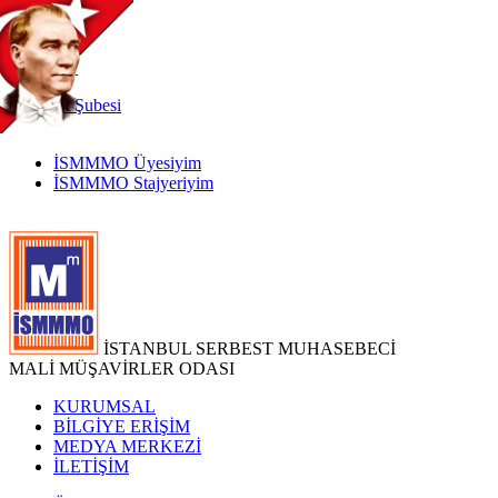
TR
|
EN
İnternet
Şubesi
İSMMMO Üyesiyim
İSMMMO Stajyeriyim
İSTANBUL SERBEST MUHASEBECİ
MALİ MÜŞAVİRLER ODASI
KURUMSAL
BİLGİYE ERİŞİM
MEDYA MERKEZİ
İLETİŞİM