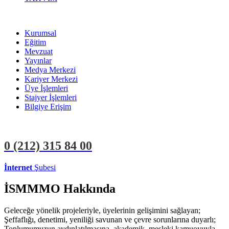
Kurumsal
Eğitim
Mevzuat
Yayınlar
Medya Merkezi
Kariyer Merkezi
Üye İşlemleri
Stajyer İşlemleri
Bilgiye Erişim
0 (212)
315 84 00
İnternet
Şubesi
ÜYE İŞLEMLERİ
STAJYER İŞLEMLERİ
İSMMMO Hakkında
Geleceğe yönelik projeleriyle, üyelerinin gelişimini sağlayan;
Şeffaflığı, denetimi, yeniliği savunan ve çevre sorunlarına duyarlı;
Toplumumuzun aydınlatılmasına, akademik, mesleki kamuoyuyla