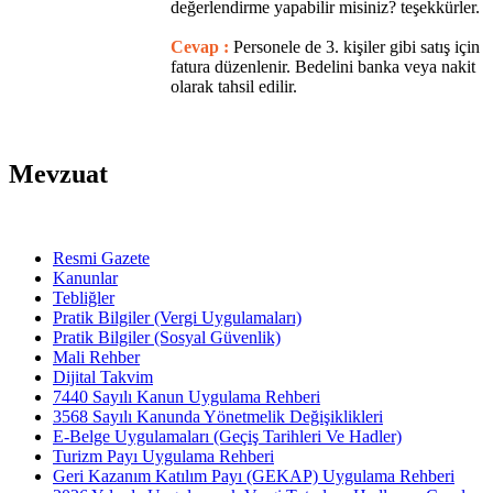
değerlendirme yapabilir misiniz? teşekkürler.
Cevap :
Personele de 3. kişiler gibi satış için
fatura düzenlenir. Bedelini banka veya nakit
olarak tahsil edilir.
Mevzuat
Resmi Gazete
Kanunlar
Tebliğler
Pratik Bilgiler (Vergi Uygulamaları)
Pratik Bilgiler (Sosyal Güvenlik)
Mali Rehber
Dijital Takvim
7440 Sayılı Kanun Uygulama Rehberi
3568 Sayılı Kanunda Yönetmelik Değişiklikleri
E-Belge Uygulamaları (Geçiş Tarihleri Ve Hadler)
Turizm Payı Uygulama Rehberi
Geri Kazanım Katılım Payı (GEKAP) Uygulama Rehberi