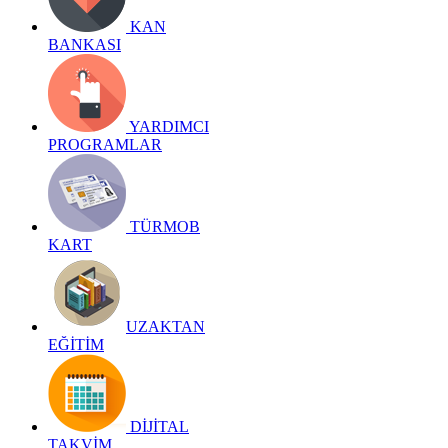
KAN
BANKASI
YARDIMCI
PROGRAMLAR
TÜRMOB
KART
UZAKTAN
EĞİTİM
DİJİTAL
TAKVİM