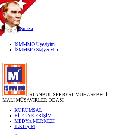
TR
|
EN
İnternet
Şubesi
İSMMMO Üyesiyim
İSMMMO Stajyeriyim
İSTANBUL SERBEST MUHASEBECİ
MALİ MÜŞAVİRLER ODASI
KURUMSAL
BİLGİYE ERİŞİM
MEDYA MERKEZİ
İLETİŞİM