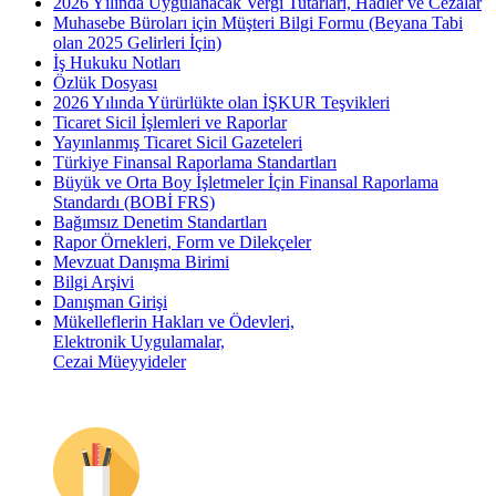
2026 Yılında Uygulanacak Vergi Tutarları, Hadler ve Cezalar
Muhasebe Büroları için Müşteri Bilgi Formu (Beyana Tabi
olan 2025 Gelirleri İçin)
İş Hukuku Notları
Özlük Dosyası
2026 Yılında Yürürlükte olan İŞKUR Teşvikleri
Ticaret Sicil İşlemleri ve Raporlar
Yayınlanmış Ticaret Sicil Gazeteleri
Türkiye Finansal Raporlama Standartları
Büyük ve Orta Boy İşletmeler İçin Finansal Raporlama
Standardı (BOBİ FRS)
Bağımsız Denetim Standartları
Rapor Örnekleri, Form ve Dilekçeler
Mevzuat Danışma Birimi
Bilgi Arşivi
Danışman Girişi
Mükelleflerin Hakları ve Ödevleri,
Elektronik Uygulamalar,
Cezai Müeyyideler