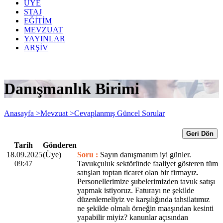
ÜYE
STAJ
EĞİTİM
MEVZUAT
YAYINLAR
ARŞİV
Danışmanlık Birimi
Anasayfa >
Mevzuat >
Cevaplanmış Güncel Sorular
Geri Dön
Tarih
Gönderen
18.09.2025
(Üye)
Soru :
Sayın danışmanım iyi günler.
09:47
Tavukçuluk sektöründe faaliyet gösteren tüm
satışları toptan ticaret olan bir firmayız.
Personellerimize şubelerimizden tavuk satışı
yapmak istiyoruz. Faturayı ne şekilde
düzenlemeliyiz ve karşılığında tahsilatımız
ne şekilde olmalı örneğin maaşından kesinti
yapabilir miyiz? kanunlar açısından