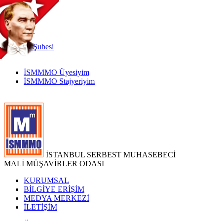
TR
|
EN
İnternet
Şubesi
İSMMMO Üyesiyim
İSMMMO Stajyeriyim
İSTANBUL SERBEST MUHASEBECİ
MALİ MÜŞAVİRLER ODASI
KURUMSAL
BİLGİYE ERİŞİM
MEDYA MERKEZİ
İLETİŞİM