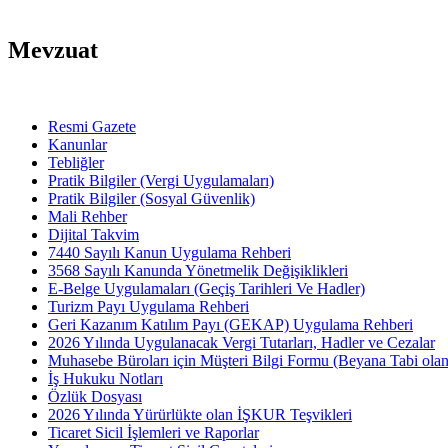
Mevzuat
Resmi Gazete
Kanunlar
Tebliğler
Pratik Bilgiler (Vergi Uygulamaları)
Pratik Bilgiler (Sosyal Güvenlik)
Mali Rehber
Dijital Takvim
7440 Sayılı Kanun Uygulama Rehberi
3568 Sayılı Kanunda Yönetmelik Değişiklikleri
E-Belge Uygulamaları (Geçiş Tarihleri Ve Hadler)
Turizm Payı Uygulama Rehberi
Geri Kazanım Katılım Payı (GEKAP) Uygulama Rehberi
2026 Yılında Uygulanacak Vergi Tutarları, Hadler ve Cezalar
Muhasebe Büroları için Müşteri Bilgi Formu (Beyana Tabi olan 
İş Hukuku Notları
Özlük Dosyası
2026 Yılında Yürürlükte olan İŞKUR Teşvikleri
Ticaret Sicil İşlemleri ve Raporlar