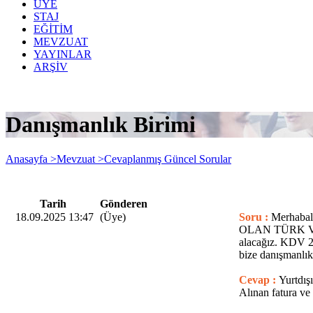
ÜYE
STAJ
EĞİTİM
MEVZUAT
YAYINLAR
ARŞİV
Danışmanlık Birimi
Anasayfa >
Mevzuat >
Cevaplanmış Güncel Sorular
Tarih
Gönderen
18.09.2025 13:47
(Üye)
Soru :
Merhabal
OLAN TÜRK VATAN
alacağız. KDV 2
bize danışmanlık
Cevap :
Yurtdış
Alınan fatura ve