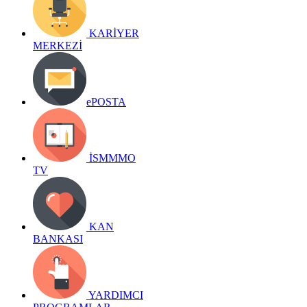
KARİYER
MERKEZİ
ePOSTA
İSMMMO
TV
KAN
BANKASI
YARDIMCI