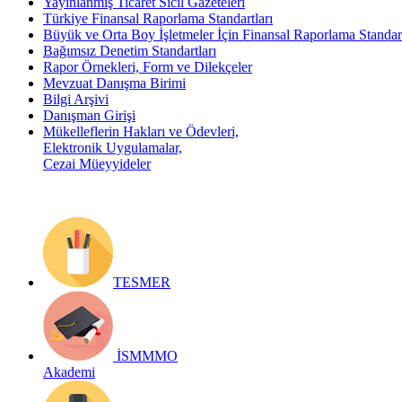
Yayınlanmış Ticaret Sicil Gazeteleri
Türkiye Finansal Raporlama Standartları
Büyük ve Orta Boy İşletmeler İçin Finansal Raporlama Stand
Bağımsız Denetim Standartları
Rapor Örnekleri, Form ve Dilekçeler
Mevzuat Danışma Birimi
Bilgi Arşivi
Danışman Girişi
Mükelleflerin Hakları ve Ödevleri,
Elektronik Uygulamalar,
Cezai Müeyyideler
TESMER
İSMMMO
Akademi