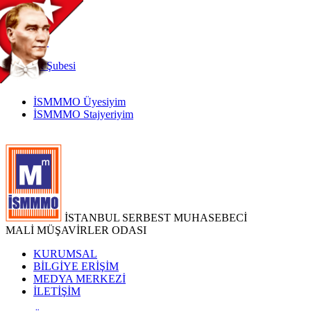
TR
|
EN
İnternet
Şubesi
İSMMMO Üyesiyim
İSMMMO Stajyeriyim
İSTANBUL SERBEST MUHASEBECİ
MALİ MÜŞAVİRLER ODASI
KURUMSAL
BİLGİYE ERİŞİM
MEDYA MERKEZİ
İLETİŞİM