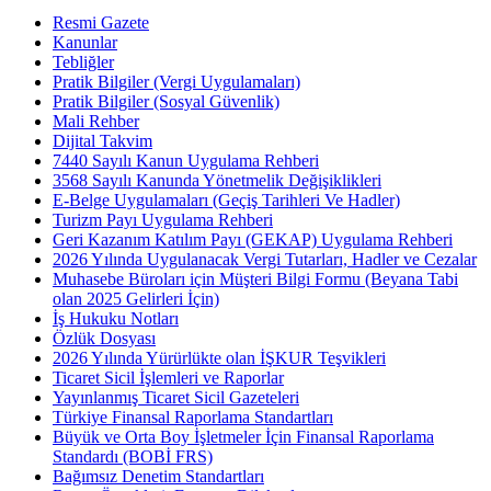
Resmi Gazete
Kanunlar
Tebliğler
Pratik Bilgiler (Vergi Uygulamaları)
Pratik Bilgiler (Sosyal Güvenlik)
Mali Rehber
Dijital Takvim
7440 Sayılı Kanun Uygulama Rehberi
3568 Sayılı Kanunda Yönetmelik Değişiklikleri
E-Belge Uygulamaları (Geçiş Tarihleri Ve Hadler)
Turizm Payı Uygulama Rehberi
Geri Kazanım Katılım Payı (GEKAP) Uygulama Rehberi
2026 Yılında Uygulanacak Vergi Tutarları, Hadler ve Cezalar
Muhasebe Büroları için Müşteri Bilgi Formu (Beyana Tabi
olan 2025 Gelirleri İçin)
İş Hukuku Notları
Özlük Dosyası
2026 Yılında Yürürlükte olan İŞKUR Teşvikleri
Ticaret Sicil İşlemleri ve Raporlar
Yayınlanmış Ticaret Sicil Gazeteleri
Türkiye Finansal Raporlama Standartları
Büyük ve Orta Boy İşletmeler İçin Finansal Raporlama
Standardı (BOBİ FRS)
Bağımsız Denetim Standartları