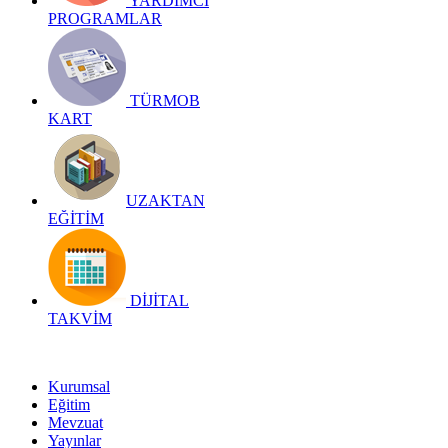
YARDIMCI
PROGRAMLAR
TÜRMOB
KART
UZAKTAN
EĞİTİM
DİJİTAL
TAKVİM
Kurumsal
Eğitim
Mevzuat
Yayınlar