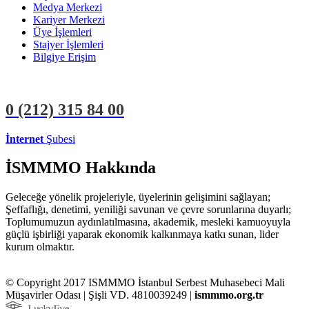
Medya Merkezi
Kariyer Merkezi
Üye İşlemleri
Stajyer İşlemleri
Bilgiye Erişim
0 (212)
315 84 00
İnternet
Şubesi
ÜYE İŞLEMLERİ
STAJYER İŞLEMLERİ
İSMMMO Hakkında
Geleceğe yönelik projeleriyle, üyelerinin gelişimini sağlayan;
Şeffaflığı, denetimi, yeniliği savunan ve çevre sorunlarına duyarlı;
Toplumumuzun aydınlatılmasına, akademik, mesleki kamuoyuyla
güçlü işbirliği yaparak ekonomik kalkınmaya katkı sunan, lider
kurum olmaktır.
© Copyright 2017 ISMMMO İstanbul Serbest Muhasebeci Mali
Müşavirler Odası | Şişli VD. 4810039249 |
ismmmo.org.tr