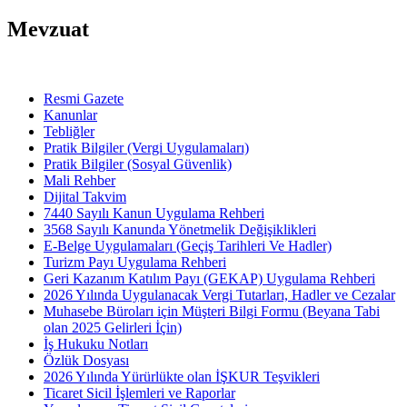
Mevzuat
Resmi Gazete
Kanunlar
Tebliğler
Pratik Bilgiler (Vergi Uygulamaları)
Pratik Bilgiler (Sosyal Güvenlik)
Mali Rehber
Dijital Takvim
7440 Sayılı Kanun Uygulama Rehberi
3568 Sayılı Kanunda Yönetmelik Değişiklikleri
E-Belge Uygulamaları (Geçiş Tarihleri Ve Hadler)
Turizm Payı Uygulama Rehberi
Geri Kazanım Katılım Payı (GEKAP) Uygulama Rehberi
2026 Yılında Uygulanacak Vergi Tutarları, Hadler ve Cezalar
Muhasebe Büroları için Müşteri Bilgi Formu (Beyana Tabi
olan 2025 Gelirleri İçin)
İş Hukuku Notları
Özlük Dosyası
2026 Yılında Yürürlükte olan İŞKUR Teşvikleri
Ticaret Sicil İşlemleri ve Raporlar