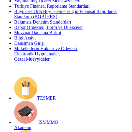
Yayınlanmış Ticaret Sicil Gazeteleri
Türkiye Finansal Raporlama Standartları
Büyük ve Orta Boy İşletmeler İçin Finansal Raporlama
Standardı (BOBİ FRS)
Bağımsız Denetim Standartları
Rapor Örnekleri, Form ve Dilekçeler
Mevzuat Danışma Birimi
Bilgi Arşivi
Danışman Girişi
Mükelleflerin Hakları ve Ödevleri,
Elektronik Uygulamalar,
Cezai Müeyyideler
TESMER
İSMMMO
Akademi