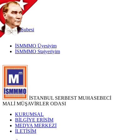
TR
|
EN
İnternet
Şubesi
İSMMMO Üyesiyim
İSMMMO Stajyeriyim
İSTANBUL SERBEST MUHASEBECİ
MALİ MÜŞAVİRLER ODASI
KURUMSAL
BİLGİYE ERİŞİM
MEDYA MERKEZİ
İLETİŞİM