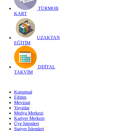
TÜRMOB
KART
UZAKTAN
EĞİTİM
DİJİTAL
TAKVİM
Kurumsal
Eğitim
Mevzuat
Yayınlar
Medya Merkezi
Kariyer Merkezi
Üye İşlemleri
Stajyer İşlemleri