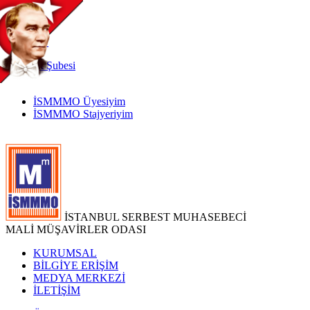
TR
|
EN
İnternet
Şubesi
İSMMMO Üyesiyim
İSMMMO Stajyeriyim
İSTANBUL SERBEST MUHASEBECİ
MALİ MÜŞAVİRLER ODASI
KURUMSAL
BİLGİYE ERİŞİM
MEDYA MERKEZİ
İLETİŞİM