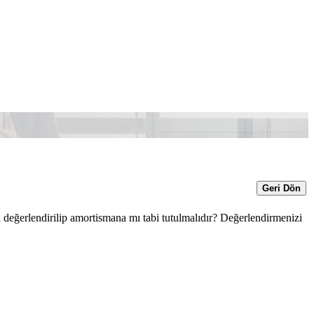
Geri Dön
i değerlendirilip amortismana mı tabi tutulmalıdır? Değerlendirmenizi