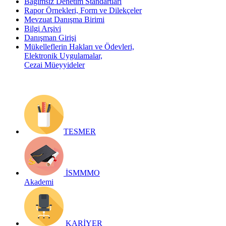
Bağımsız Denetim Standartları
Rapor Örnekleri, Form ve Dilekçeler
Mevzuat Danışma Birimi
Bilgi Arşivi
Danışman Girişi
Mükelleflerin Hakları ve Ödevleri,
Elektronik Uygulamalar,
Cezai Müeyyideler
TESMER
İSMMMO
Akademi
KARİYER