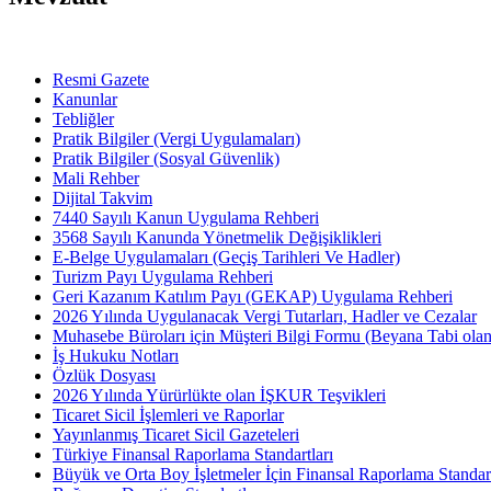
Resmi Gazete
Kanunlar
Tebliğler
Pratik Bilgiler (Vergi Uygulamaları)
Pratik Bilgiler (Sosyal Güvenlik)
Mali Rehber
Dijital Takvim
7440 Sayılı Kanun Uygulama Rehberi
3568 Sayılı Kanunda Yönetmelik Değişiklikleri
E-Belge Uygulamaları (Geçiş Tarihleri Ve Hadler)
Turizm Payı Uygulama Rehberi
Geri Kazanım Katılım Payı (GEKAP) Uygulama Rehberi
2026 Yılında Uygulanacak Vergi Tutarları, Hadler ve Cezalar
Muhasebe Büroları için Müşteri Bilgi Formu (Beyana Tabi olan 
İş Hukuku Notları
Özlük Dosyası
2026 Yılında Yürürlükte olan İŞKUR Teşvikleri
Ticaret Sicil İşlemleri ve Raporlar
Yayınlanmış Ticaret Sicil Gazeteleri
Türkiye Finansal Raporlama Standartları
Büyük ve Orta Boy İşletmeler İçin Finansal Raporlama Stand