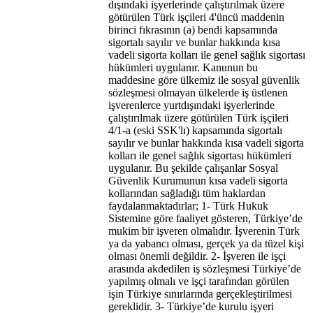
dışındaki işyerlerinde çalıştırılmak üzere
götürülen Türk işçileri 4'üncü maddenin
birinci fıkrasının (a) bendi kapsamında
sigortalı sayılır ve bunlar hakkında kısa
vadeli sigorta kolları ile genel sağlık sigortası
hükümleri uygulanır. Kanunun bu
maddesine göre ülkemiz ile sosyal güvenlik
sözleşmesi olmayan ülkelerde iş üstlenen
işverenlerce yurtdışındaki işyerlerinde
çalıştırılmak üzere götürülen Türk işçileri
4/1-a (eski SSK'lı) kapsamında sigortalı
sayılır ve bunlar hakkında kısa vadeli sigorta
kolları ile genel sağlık sigortası hükümleri
uygulanır. Bu şekilde çalışanlar Sosyal
Güvenlik Kurumunun kısa vadeli sigorta
kollarından sağladığı tüm haklardan
faydalanmaktadırlar; 1- Türk Hukuk
Sistemine göre faaliyet gösteren, Türkiye’de
mukim bir işveren olmalıdır. İşverenin Türk
ya da yabancı olması, gerçek ya da tüzel kişi
olması önemli değildir. 2- İşveren ile işçi
arasında akdedilen iş sözleşmesi Türkiye’de
yapılmış olmalı ve işçi tarafından görülen
işin Türkiye sınırlarında gerçekleştirilmesi
gereklidir. 3- Türkiye’de kurulu işyeri