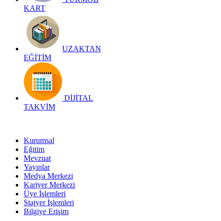
KART
UZAKTAN
EĞİTİM
DİJİTAL
TAKVİM
Kurumsal
Eğitim
Mevzuat
Yayınlar
Medya Merkezi
Kariyer Merkezi
Üye İşlemleri
Stajyer İşlemleri
Bilgiye Erişim