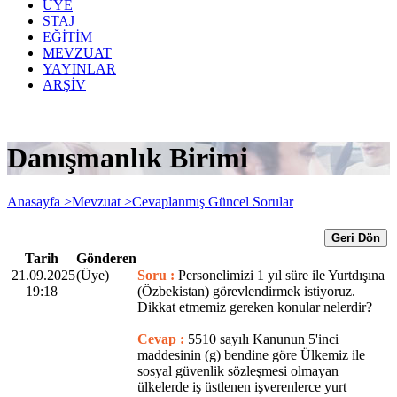
ÜYE
STAJ
EĞİTİM
MEVZUAT
YAYINLAR
ARŞİV
Danışmanlık Birimi
Anasayfa >
Mevzuat >
Cevaplanmış Güncel Sorular
Geri Dön
Tarih
Gönderen
21.09.2025
(Üye)
Soru :
Personelimizi 1 yıl süre ile Yurtdışına
19:18
(Özbekistan) görevlendirmek istiyoruz.
Dikkat etmemiz gereken konular nelerdir?
Cevap :
5510 sayılı Kanunun 5'inci
maddesinin (g) bendine göre Ülkemiz ile
sosyal güvenlik sözleşmesi olmayan
ülkelerde iş üstlenen işverenlerce yurt