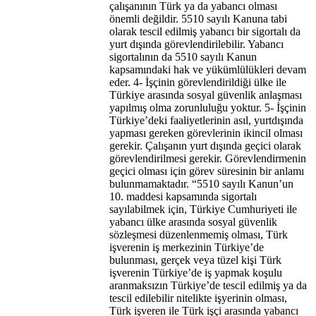
çalışanının Türk ya da yabancı olması
önemli değildir. 5510 sayılı Kanuna tabi
olarak tescil edilmiş yabancı bir sigortalı da
yurt dışında görevlendirilebilir. Yabancı
sigortalının da 5510 sayılı Kanun
kapsamındaki hak ve yükümlülükleri devam
eder. 4- İşçinin görevlendirildiği ülke ile
Türkiye arasında sosyal güvenlik anlaşması
yapılmış olma zorunluluğu yoktur. 5- İşçinin
Türkiye’deki faaliyetlerinin asıl, yurtdışında
yapması gereken görevlerinin ikincil olması
gerekir. Çalışanın yurt dışında geçici olarak
görevlendirilmesi gerekir. Görevlendirmenin
geçici olması için görev süresinin bir anlamı
bulunmamaktadır. “5510 sayılı Kanun’un
10. maddesi kapsamında sigortalı
sayılabilmek için, Türkiye Cumhuriyeti ile
yabancı ülke arasında sosyal güvenlik
sözleşmesi düzenlenmemiş olması, Türk
işverenin iş merkezinin Türkiye’de
bulunması, gerçek veya tüzel kişi Türk
işverenin Türkiye’de iş yapmak koşulu
aranmaksızın Türkiye’de tescil edilmiş ya da
tescil edilebilir nitelikte işyerinin olması,
Türk işveren ile Türk işçi arasında yabancı