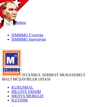
TR
|
EN
İnternet
Şubesi
İSMMMO Üyesiyim
İSMMMO Stajyeriyim
İSTANBUL SERBEST MUHASEBECİ
MALİ MÜŞAVİRLER ODASI
KURUMSAL
BİLGİYE ERİŞİM
MEDYA MERKEZİ
İLETİŞİM