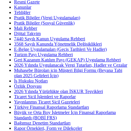
Resmi Gazete
Kanunlar
Tebliğler
Pratik Bilgiler (Vergi Uygulamaları)
Pratik Bilgiler (Sosyal Güvenlik)
Mali Rehber
Dijital Takvim
7440 Sayılı Kanun Uygulama Rehberi
3568 Sayılı Kanunda Yönetmelik Değişiklikleri
E-Belge Uygulamaları (Geçiş Tarihleri Ve Hadler)
Turizm Payı Uygulama Rehberi
Geri Kazanım Katılım Payı (GEKAP) Uygulama Rehberi
2026 Yılında Uygulanacak Vergi Tutarları, Hadler ve Cezalar
Muhasebe Büroları için Müşteri Bilgi Formu (Beyana Tabi
olan 2025 Gelirleri İçin)
İş Hukuku Notları
Özlük Dosyası
2026 Yılında Yürürlükte olan İŞKUR Teşvikleri
Ticaret Sicil İşlemleri ve Raporlar
Yayınlanmış Ticaret Sicil Gazeteleri
Türkiye Finansal Raporlama Standartları
Büyük ve Orta Boy İşletmeler İçin Finansal Raporlama
Standardı (BOBİ FRS)
Bağımsız Denetim Standartları
Rapor Örnekleri, Form ve Dilekçeler