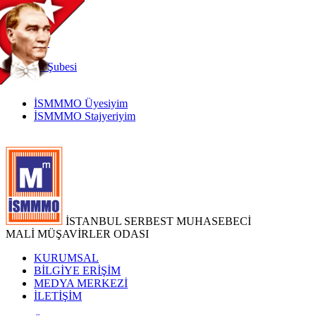
TR
|
EN
İnternet
Şubesi
İSMMMO Üyesiyim
İSMMMO Stajyeriyim
İSTANBUL SERBEST MUHASEBECİ
MALİ MÜŞAVİRLER ODASI
KURUMSAL
BİLGİYE ERİŞİM
MEDYA MERKEZİ
İLETİŞİM