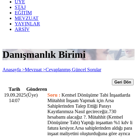
ÜYE
STAJ
EĞİTİM
MEVZUAT
YAYINLAR
ARŞİV
Danışmanlık Birimi
Anasayfa >
Mevzuat >
Cevaplanmış Güncel Sorular
Geri Dön
Tarih
Gönderen
19.09.2025
(Üye)
Soru :
Kentsel Dönüşüme Tabi İnşaatlarda
14:07
Mütahhit İnşaatı Yapmak için Arsa
Sahiplerinden Talep Ettiği Parayı
Kayıtlarımıza Nasıl gecireceğiz.730
hesabamı alacağız ?. Mütahhit (Kentsel
Dönüşüme Tabi) Yaptığı inşaattan %1 kdv li
fatura kesiyor.Arsa sahiplerinden aldığı para
inşaat maliyetini oluşturduğuna göre ayrıca