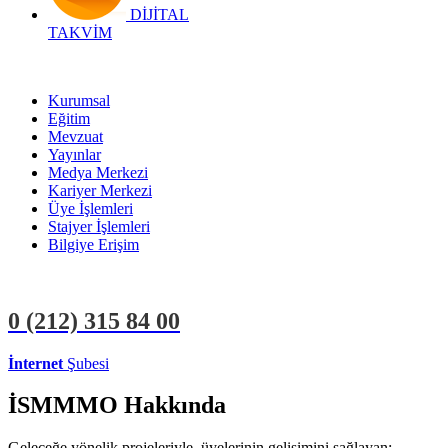
DİJİTAL
TAKVİM
Kurumsal
Eğitim
Mevzuat
Yayınlar
Medya Merkezi
Kariyer Merkezi
Üye İşlemleri
Stajyer İşlemleri
Bilgiye Erişim
0 (212)
315 84 00
İnternet
Şubesi
ÜYE İŞLEMLERİ
STAJYER İŞLEMLERİ
İSMMMO Hakkında
Geleceğe yönelik projeleriyle, üyelerinin gelişimini sağlayan;