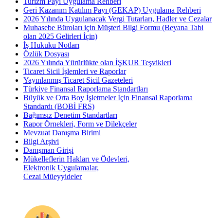
Turizm Payı Uygulama Rehberi
Geri Kazanım Katılım Payı (GEKAP) Uygulama Rehberi
2026 Yılında Uygulanacak Vergi Tutarları, Hadler ve Cezalar
Muhasebe Büroları için Müşteri Bilgi Formu (Beyana Tabi
olan 2025 Gelirleri İçin)
İş Hukuku Notları
Özlük Dosyası
2026 Yılında Yürürlükte olan İŞKUR Teşvikleri
Ticaret Sicil İşlemleri ve Raporlar
Yayınlanmış Ticaret Sicil Gazeteleri
Türkiye Finansal Raporlama Standartları
Büyük ve Orta Boy İşletmeler İçin Finansal Raporlama
Standardı (BOBİ FRS)
Bağımsız Denetim Standartları
Rapor Örnekleri, Form ve Dilekçeler
Mevzuat Danışma Birimi
Bilgi Arşivi
Danışman Girişi
Mükelleflerin Hakları ve Ödevleri,
Elektronik Uygulamalar,
Cezai Müeyyideler