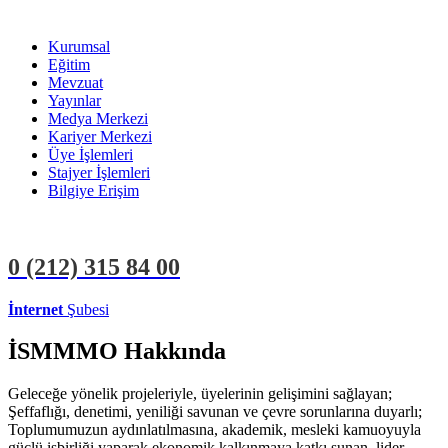
Kurumsal
Eğitim
Mevzuat
Yayınlar
Medya Merkezi
Kariyer Merkezi
Üye İşlemleri
Stajyer İşlemleri
Bilgiye Erişim
0 (212)
315 84 00
İnternet
Şubesi
ÜYE İŞLEMLERİ
STAJYER İŞLEMLERİ
İSMMMO Hakkında
Geleceğe yönelik projeleriyle, üyelerinin gelişimini sağlayan;
Şeffaflığı, denetimi, yeniliği savunan ve çevre sorunlarına duyarlı;
Toplumumuzun aydınlatılmasına, akademik, mesleki kamuoyuyla
güçlü işbirliği yaparak ekonomik kalkınmaya katkı sunan, lider