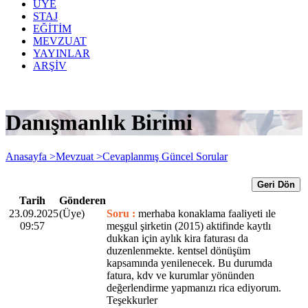
ÜYE
STAJ
EĞİTİM
MEVZUAT
YAYINLAR
ARŞİV
Danışmanlık Birimi
Anasayfa >
Mevzuat >
Cevaplanmış Güncel Sorular
Geri Dön
Tarih
Gönderen
23.09.2025
(Üye)
Soru :
merhaba konaklama faaliyeti ıle
09:57
meşgul şirketin (2015) aktifinde kaytlı
dukkan için aylık kira faturası da
duzenlenmekte. kentsel dönüşüm
kapsamında yenilenecek. Bu durumda
fatura, kdv ve kurumlar yönünden
değerlendirme yapmanızı rica ediyorum.
Teşekkurler