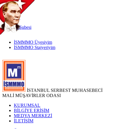
TR
|
EN
İnternet
Şubesi
İSMMMO Üyesiyim
İSMMMO Stajyeriyim
İSTANBUL SERBEST MUHASEBECİ
MALİ MÜŞAVİRLER ODASI
KURUMSAL
BİLGİYE ERİŞİM
MEDYA MERKEZİ
İLETİŞİM