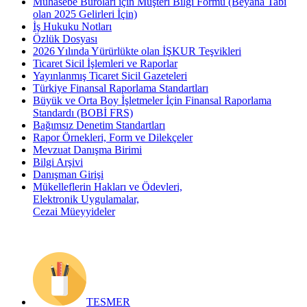
Muhasebe Büroları için Müşteri Bilgi Formu (Beyana Tabi
olan 2025 Gelirleri İçin)
İş Hukuku Notları
Özlük Dosyası
2026 Yılında Yürürlükte olan İŞKUR Teşvikleri
Ticaret Sicil İşlemleri ve Raporlar
Yayınlanmış Ticaret Sicil Gazeteleri
Türkiye Finansal Raporlama Standartları
Büyük ve Orta Boy İşletmeler İçin Finansal Raporlama
Standardı (BOBİ FRS)
Bağımsız Denetim Standartları
Rapor Örnekleri, Form ve Dilekçeler
Mevzuat Danışma Birimi
Bilgi Arşivi
Danışman Girişi
Mükelleflerin Hakları ve Ödevleri,
Elektronik Uygulamalar,
Cezai Müeyyideler
TESMER