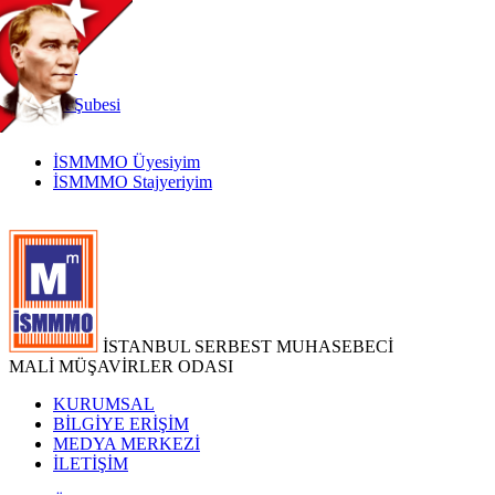
TR
|
EN
İnternet
Şubesi
İSMMMO Üyesiyim
İSMMMO Stajyeriyim
İSTANBUL SERBEST MUHASEBECİ
MALİ MÜŞAVİRLER ODASI
KURUMSAL
BİLGİYE ERİŞİM
MEDYA MERKEZİ
İLETİŞİM