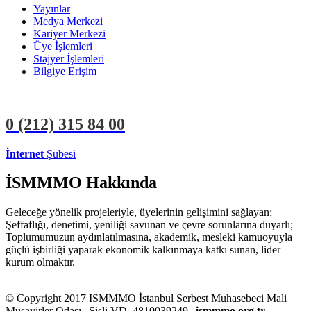
Yayınlar
Medya Merkezi
Kariyer Merkezi
Üye İşlemleri
Stajyer İşlemleri
Bilgiye Erişim
0 (212)
315 84 00
İnternet
Şubesi
ÜYE İŞLEMLERİ
STAJYER İŞLEMLERİ
İSMMMO Hakkında
Geleceğe yönelik projeleriyle, üyelerinin gelişimini sağlayan;
Şeffaflığı, denetimi, yeniliği savunan ve çevre sorunlarına duyarlı;
Toplumumuzun aydınlatılmasına, akademik, mesleki kamuoyuyla
güçlü işbirliği yaparak ekonomik kalkınmaya katkı sunan, lider
kurum olmaktır.
© Copyright 2017 ISMMMO İstanbul Serbest Muhasebeci Mali
Müşavirler Odası | Şişli VD. 4810039249 |
ismmmo.org.tr