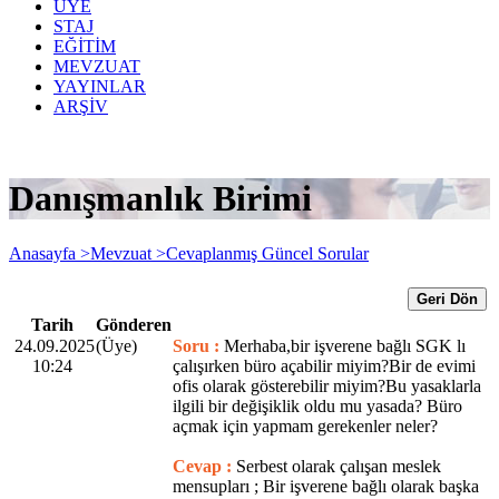
ÜYE
STAJ
EĞİTİM
MEVZUAT
YAYINLAR
ARŞİV
Danışmanlık Birimi
Anasayfa >
Mevzuat >
Cevaplanmış Güncel Sorular
Geri Dön
Tarih
Gönderen
24.09.2025
(Üye)
Soru :
Merhaba,bir işverene bağlı SGK lı
10:24
çalışırken büro açabilir miyim?Bir de evimi
ofis olarak gösterebilir miyim?Bu yasaklarla
ilgili bir değişiklik oldu mu yasada? Büro
açmak için yapmam gerekenler neler?
Cevap :
Serbest olarak çalışan meslek
mensupları ; Bir işverene bağlı olarak başka