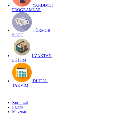
YARDIMCI
PROGRAMLAR
TÜRMOB
KART
UZAKTAN
EĞİTİM
DİJİTAL
TAKVİM
Kurumsal
Eğitim
Mevzuat