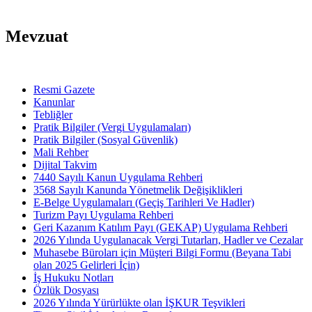
Mevzuat
Resmi Gazete
Kanunlar
Tebliğler
Pratik Bilgiler (Vergi Uygulamaları)
Pratik Bilgiler (Sosyal Güvenlik)
Mali Rehber
Dijital Takvim
7440 Sayılı Kanun Uygulama Rehberi
3568 Sayılı Kanunda Yönetmelik Değişiklikleri
E-Belge Uygulamaları (Geçiş Tarihleri Ve Hadler)
Turizm Payı Uygulama Rehberi
Geri Kazanım Katılım Payı (GEKAP) Uygulama Rehberi
2026 Yılında Uygulanacak Vergi Tutarları, Hadler ve Cezalar
Muhasebe Büroları için Müşteri Bilgi Formu (Beyana Tabi
olan 2025 Gelirleri İçin)
İş Hukuku Notları
Özlük Dosyası
2026 Yılında Yürürlükte olan İŞKUR Teşvikleri