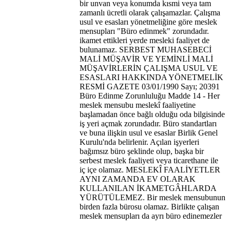
bir unvan veya konumda kısmi veya tam
zamanlı ücretli olarak çalışamazlar. Çalışma
usul ve esasları yönetmeliğine göre meslek
mensupları "Büro edinmek" zorundadır.
ikamet ettikleri yerde mesleki faaliyet de
bulunamaz. SERBEST MUHASEBECİ
MALİ MÜŞAVİR VE YEMİNLİ MALİ
MÜŞAVİRLERİN ÇALIŞMA USUL VE
ESASLARI HAKKINDA YÖNETMELİK
RESMİ GAZETE 03/01/1990 Sayı; 20391
Büro Edinme Zorunluluğu Madde 14 - Her
meslek mensubu meslekî faaliyetine
başlamadan önce bağlı olduğu oda bilgisinde
iş yeri açmak zorundadır. Büro standartları
ve buna ilişkin usul ve esaslar Birlik Genel
Kurulu'nda belirlenir. Açılan işyerleri
bağımsız büro şeklinde olup, başka bir
serbest meslek faaliyeti veya ticarethane ile
iç içe olamaz. MESLEKÎ FAALİYETLER
AYNI ZAMANDA EV OLARAK
KULLANILAN İKAMETGÂHLARDA
YÜRÜTÜLEMEZ. Bir meslek mensubunun
birden fazla bürosu olamaz. Birlikte çalışan
meslek mensupları da ayrı büro edinemezler