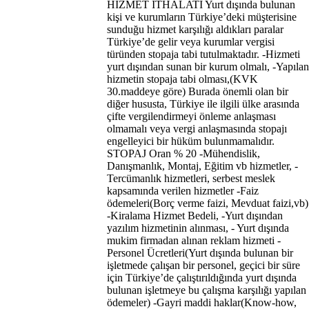
HİZMET İTHALATI Yurt dışında bulunan
kişi ve kurumların Türkiye’deki müşterisine
sunduğu hizmet karşılığı aldıkları paralar
Türkiye’de gelir veya kurumlar vergisi
türünden stopaja tabi tutulmaktadır. -Hizmeti
yurt dışından sunan bir kurum olmalı, -Yapılan
hizmetin stopaja tabi olması,(KVK
30.maddeye göre) Burada önemli olan bir
diğer hususta, Türkiye ile ilgili ülke arasında
çifte vergilendirmeyi önleme anlaşması
olmamalı veya vergi anlaşmasında stopajı
engelleyici bir hüküm bulunmamalıdır.
STOPAJ Oran % 20 -Mühendislik,
Danışmanlık, Montaj, Eğitim vb hizmetler, -
Tercümanlık hizmetleri, serbest meslek
kapsamında verilen hizmetler -Faiz
ödemeleri(Borç verme faizi, Mevduat faizi,vb)
-Kiralama Hizmet Bedeli, -Yurt dışından
yazılım hizmetinin alınması, - Yurt dışında
mukim firmadan alınan reklam hizmeti -
Personel Ücretleri(Yurt dışında bulunan bir
işletmede çalışan bir personel, geçici bir süre
için Türkiye’de çalıştırıldığında yurt dışında
bulunan işletmeye bu çalışma karşılığı yapılan
ödemeler) -Gayri maddi haklar(Know-how,