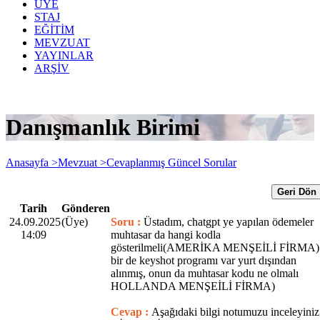
ÜYE
STAJ
EĞİTİM
MEVZUAT
YAYINLAR
ARŞİV
Danışmanlık Birimi
Anasayfa >
Mevzuat >
Cevaplanmış Güncel Sorular
Geri Dön
Tarih
Gönderen
24.09.2025
(Üye)
Soru :
Üstadım, chatgpt ye yapılan ödemeler
14:09
muhtasar da hangi kodla
gösterilmeli(AMERİKA MENŞEİLİ FİRMA)
bir de keyshot programı var yurt dışından
alınmış, onun da muhtasar kodu ne olmalı
HOLLANDA MENŞEİLİ FİRMA)
Cevap :
Aşağıdaki bilgi notumuzu inceleyiniz