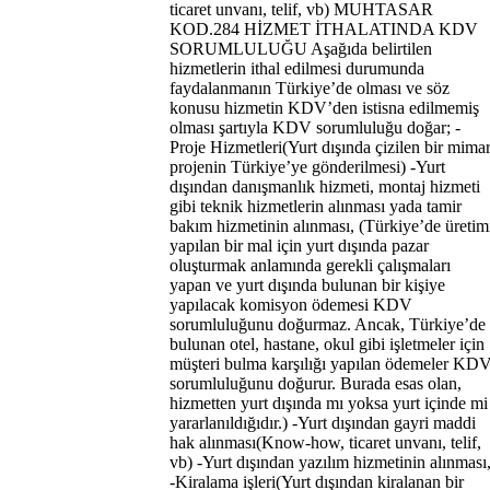
ticaret unvanı, telif, vb) MUHTASAR
KOD.284 HİZMET İTHALATINDA KDV
SORUMLULUĞU Aşağıda belirtilen
hizmetlerin ithal edilmesi durumunda
faydalanmanın Türkiye’de olması ve söz
konusu hizmetin KDV’den istisna edilmemiş
olması şartıyla KDV sorumluluğu doğar; -
Proje Hizmetleri(Yurt dışında çizilen bir mimar
projenin Türkiye’ye gönderilmesi) -Yurt
dışından danışmanlık hizmeti, montaj hizmeti
gibi teknik hizmetlerin alınması yada tamir
bakım hizmetinin alınması, (Türkiye’de üretim
yapılan bir mal için yurt dışında pazar
oluşturmak anlamında gerekli çalışmaları
yapan ve yurt dışında bulunan bir kişiye
yapılacak komisyon ödemesi KDV
sorumluluğunu doğurmaz. Ancak, Türkiye’de
bulunan otel, hastane, okul gibi işletmeler için
müşteri bulma karşılığı yapılan ödemeler KD
sorumluluğunu doğurur. Burada esas olan,
hizmetten yurt dışında mı yoksa yurt içinde mi
yararlanıldığıdır.) -Yurt dışından gayri maddi
hak alınması(Know-how, ticaret unvanı, telif,
vb) -Yurt dışından yazılım hizmetinin alınması
-Kiralama işleri(Yurt dışından kiralanan bir