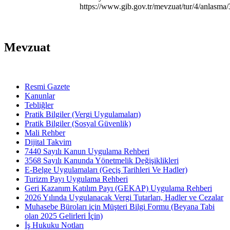
https://www.gib.gov.tr/mevzuat/tur/4/anlasma/
Mevzuat
Resmi Gazete
Kanunlar
Tebliğler
Pratik Bilgiler (Vergi Uygulamaları)
Pratik Bilgiler (Sosyal Güvenlik)
Mali Rehber
Dijital Takvim
7440 Sayılı Kanun Uygulama Rehberi
3568 Sayılı Kanunda Yönetmelik Değişiklikleri
E-Belge Uygulamaları (Geçiş Tarihleri Ve Hadler)
Turizm Payı Uygulama Rehberi
Geri Kazanım Katılım Payı (GEKAP) Uygulama Rehberi
2026 Yılında Uygulanacak Vergi Tutarları, Hadler ve Cezalar
Muhasebe Büroları için Müşteri Bilgi Formu (Beyana Tabi
olan 2025 Gelirleri İçin)
İş Hukuku Notları