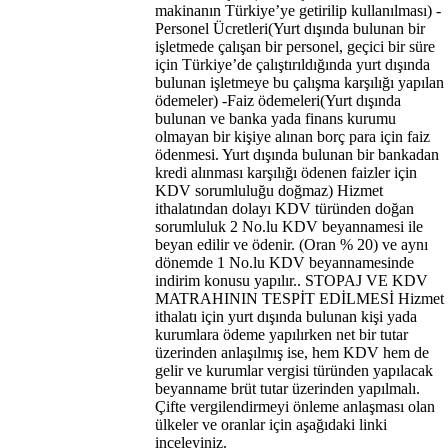
makinanın Türkiye’ye getirilip kullanılması) -
Personel Ücretleri(Yurt dışında bulunan bir
işletmede çalışan bir personel, geçici bir süre
için Türkiye’de çalıştırıldığında yurt dışında
bulunan işletmeye bu çalışma karşılığı yapılan
ödemeler) -Faiz ödemeleri(Yurt dışında
bulunan ve banka yada finans kurumu
olmayan bir kişiye alınan borç para için faiz
ödenmesi. Yurt dışında bulunan bir bankadan
kredi alınması karşılığı ödenen faizler için
KDV sorumluluğu doğmaz) Hizmet
ithalatından dolayı KDV türünden doğan
sorumluluk 2 No.lu KDV beyannamesi ile
beyan edilir ve ödenir. (Oran % 20) ve aynı
dönemde 1 No.lu KDV beyannamesinde
indirim konusu yapılır.. STOPAJ VE KDV
MATRAHININ TESPİT EDİLMESİ Hizmet
ithalatı için yurt dışında bulunan kişi yada
kurumlara ödeme yapılırken net bir tutar
üzerinden anlaşılmış ise, hem KDV hem de
gelir ve kurumlar vergisi türünden yapılacak
beyanname brüt tutar üzerinden yapılmalı.
Çifte vergilendirmeyi önleme anlaşması olan
ülkeler ve oranlar için aşağıdaki linki
inceleyiniz.