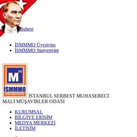
TR
|
EN
İnternet
Şubesi
İSMMMO Üyesiyim
İSMMMO Stajyeriyim
İSTANBUL SERBEST MUHASEBECİ
MALİ MÜŞAVİRLER ODASI
KURUMSAL
BİLGİYE ERİŞİM
MEDYA MERKEZİ
İLETİŞİM