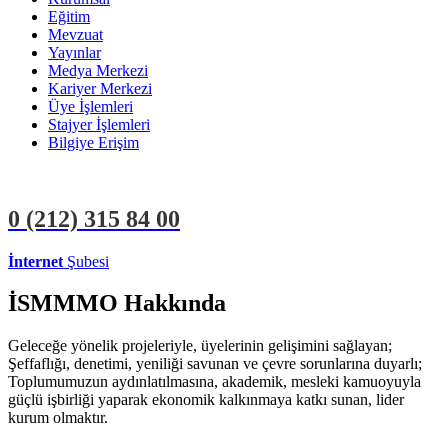
Eğitim
Mevzuat
Yayınlar
Medya Merkezi
Kariyer Merkezi
Üye İşlemleri
Stajyer İşlemleri
Bilgiye Erişim
0 (212)
315 84 00
İnternet
Şubesi
ÜYE İŞLEMLERİ
STAJYER İŞLEMLERİ
İSMMMO Hakkında
Geleceğe yönelik projeleriyle, üyelerinin gelişimini sağlayan;
Şeffaflığı, denetimi, yeniliği savunan ve çevre sorunlarına duyarlı;
Toplumumuzun aydınlatılmasına, akademik, mesleki kamuoyuyla
güçlü işbirliği yaparak ekonomik kalkınmaya katkı sunan, lider
kurum olmaktır.