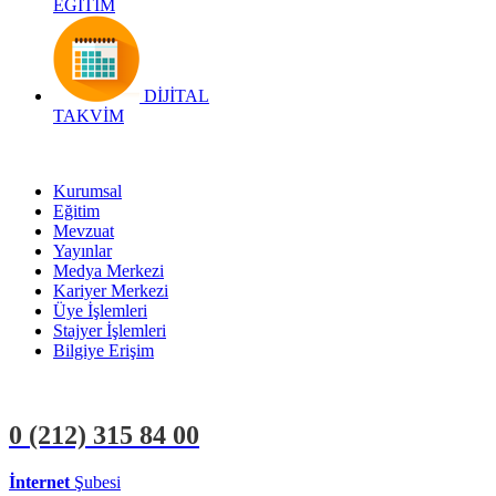
EĞİTİM
DİJİTAL
TAKVİM
Kurumsal
Eğitim
Mevzuat
Yayınlar
Medya Merkezi
Kariyer Merkezi
Üye İşlemleri
Stajyer İşlemleri
Bilgiye Erişim
0 (212)
315 84 00
İnternet
Şubesi
ÜYE İŞLEMLERİ
STAJYER İŞLEMLERİ