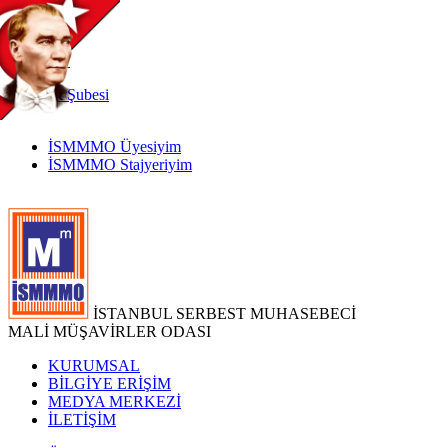
TR
|
EN
İnternet
Şubesi
İSMMMO Üyesiyim
İSMMMO Stajyeriyim
İSTANBUL SERBEST MUHASEBECİ
MALİ MÜŞAVİRLER ODASI
KURUMSAL
BİLGİYE ERİŞİM
MEDYA MERKEZİ
İLETİŞİM