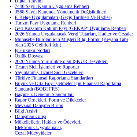
Dijital Takvim
7440 Sayılı Kanun Uygulama Rehberi
3568 Sayılı Kanunda Yönetmelik Değişiklikleri
E-Belge Uygulamaları (Geçiş Tarihleri Ve Hadler)
Turizm Payı Uygulama Rehberi
Geri Kazanım Katılım Payı (GEKAP) Uygulama Rehberi
2026 Yılında Uygulanacak Vergi Tutarları, Hadler ve Cezalar
Muhasebe Büroları için Müşteri Bilgi Formu (Beyana Tabi
olan 2025 Gelirleri İçin)
İş Hukuku Notları
Özlük Dosyası
2026 Yılında Yürürlükte olan İŞKUR Teşvikleri
Ticaret Sicil İşlemleri ve Raporlar
Yayınlanmış Ticaret Sicil Gazeteleri
Türkiye Finansal Raporlama Standartları
Büyük ve Orta Boy İşletmeler İçin Finansal Raporlama
Standardı (BOBİ FRS)
Bağımsız Denetim Standartları
Rapor Örnekleri, Form ve Dilekçeler
Mevzuat Danışma Birimi
Bilgi Arşivi
Danışman Girişi
Mükelleflerin Hakları ve Ödevleri,
Elektronik Uygulamalar,
Cezai Müeyyideler