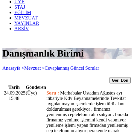
ÜYE
STAJ
EĞİTİM
MEVZUAT
YAYINLAR
ARŞİV
Danışmanlık Birimi
Anasayfa >
Mevzuat >
Cevaplanmış Güncel Sorular
Geri Dön
Tarih
Gönderen
24.09.2025
(Üye)
Soru :
Merhabalar Üstadım Ağustos ayı
15:48
itibariyle Kdv Beyannamelerinde Tevkifat
uygulanmayan işlemlerde işlem türü alanı
doldurulması gerekiyor . firmamız
yenilenmiş ceptelefonu alıp satıyor . burada
firmamız yenlime işlemini kendi yapmıyor
yenileme işlemi yapan firmadan yenilenmiş
cep telefonunu alıyor perakende olarak