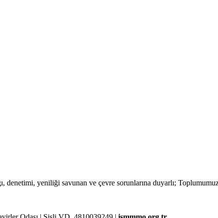
lığı, denetimi, yeniliği savunan ve çevre sorunlarına duyarlı; Toplumum
rler Odası | Şişli VD. 4810039249 |
ismmmo.org.tr