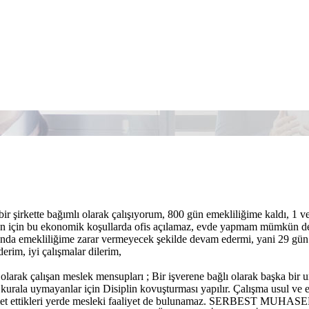
ir şirkette bağımlı olarak çalışıyorum, 800 gün emekliliğime kaldı, 1 v
nun için bu ekonomik koşullarda ofis açılamaz, evde yapmam mümkün d
da emekliliğime zarar vermeyecek şekilde devam edermi, yani 29 gün s
erim, iyi çalışmalar dilerim,
 olarak çalışan meslek mensupları ; Bir işverene bağlı olarak başka bi
 kurala uymayanlar için Disiplin kovuşturması yapılır. Çalışma usul v
kamet ettikleri yerde mesleki faaliyet de bulunamaz. SERBE