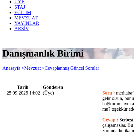
ÜYE
STAJ
EĞİTİM
MEVZUAT
YAYINLAR
ARŞİV
Danışmanlık Birimi
Anasayfa >
Mevzuat >
Cevaplanmış Güncel Sorular
Tarih
Gönderen
25.09.2025 14:02
(Üye)
Soru :
merhaba;b
gelir olsun, bu
bağkurum aynı an
mu? teşekkür edd
Cevap :
Serbest
çalışamazlar. Bu
zorundadır. i