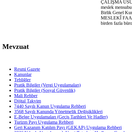
ÇALIŞMA USUL
meslek mensubu m
Birlik Genel Kuru
MESLEKÎ FAA
birden fazla bür
Mevzuat
Resmi Gazete
Kanunlar
Tebliğler
Pratik Bilgiler (Vergi Uygulamaları)
Pratik Bilgiler (Sosyal Güvenlik)
Mali Rehber
Dijital Takvim
7440 Sayılı Kanun Uygulama Rehberi
3568 Sayılı Kanunda Yönetmelik Değişiklikleri
E-Belge Uygulamaları (Geçiş Tarihleri Ve Hadler)
Turizm Payı Uygulama Rehberi
Geri Kazanım Katılım Payı (GEKAP) Uygulama Rehberi