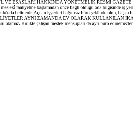
 VE ESASLARI HAKKINDA YÖNETMELİK RESMİ GAZETE 03/01/199
eslekî faaliyetine başlamadan önce bağlı olduğu oda bilgisinde iş yeri 
lu'nda belirlenir. Açılan işyerleri bağımsız büro şeklinde olup, başka bir
LİYETLER AYNI ZAMANDA EV OLARAK KULLANILAN İKAM
osu olamaz. Birlikte çalışan meslek mensupları da ayrı büro edinemezler