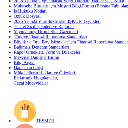
2026 Yılında Uygulanacak Vergi Tutarları, Hadler ve Cezalar
Muhasebe Büroları için Müşteri Bilgi Formu (Beyana Tabi olan 
İş Hukuku Notları
Özlük Dosyası
2026 Yılında Yürürlükte olan İŞKUR Teşvikleri
Ticaret Sicil İşlemleri ve Raporlar
Yayınlanmış Ticaret Sicil Gazeteleri
Türkiye Finansal Raporlama Standartları
Büyük ve Orta Boy İşletmeler İçin Finansal Raporlama Stand
Bağımsız Denetim Standartları
Rapor Örnekleri, Form ve Dilekçeler
Mevzuat Danışma Birimi
Bilgi Arşivi
Danışman Girişi
Mükelleflerin Hakları ve Ödevleri,
Elektronik Uygulamalar,
Cezai Müeyyideler
TESMER