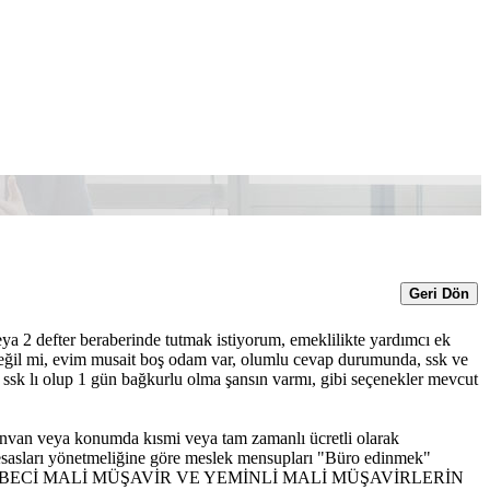
Geri Dön
eya 2 defter beraberinde tutmak istiyorum, emeklilikte yardımcı ek
eğil mi, evim musait boş odam var, olumlu cevap durumunda, ssk ve
sk lı olup 1 gün bağkurlu olma şansın varmı, gibi seçenekler mevcut
r unvan veya konumda kısmi veya tam zamanlı ücretli olarak
e esasları yönetmeliğine göre meslek mensupları "Büro edinmek"
ST MUHASEBECİ MALİ MÜŞAVİR VE YEMİNLİ MALİ MÜŞAVİRLERİN