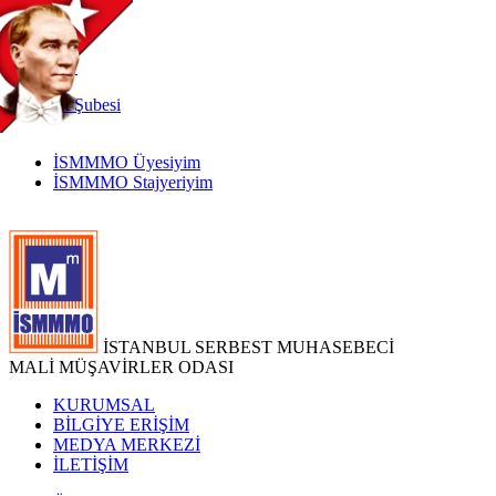
TR
|
EN
İnternet
Şubesi
İSMMMO Üyesiyim
İSMMMO Stajyeriyim
İSTANBUL SERBEST MUHASEBECİ
MALİ MÜŞAVİRLER ODASI
KURUMSAL
BİLGİYE ERİŞİM
MEDYA MERKEZİ
İLETİŞİM