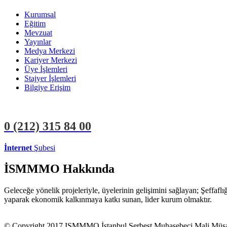
Kurumsal
Eğitim
Mevzuat
Yayınlar
Medya Merkezi
Kariyer Merkezi
Üye İşlemleri
Stajyer İşlemleri
Bilgiye Erişim
0 (212)
315 84 00
İnternet
Şubesi
ÜYE İŞLEMLERİ
STAJYER İŞLEMLERİ
İSMMMO Hakkında
Geleceğe yönelik projeleriyle, üyelerinin gelişimini sağlayan; Şeffaf
yaparak ekonomik kalkınmaya katkı sunan, lider kurum olmaktır.
© Copyright 2017 ISMMMO İstanbul Serbest Muhasebeci Mali Müşavi